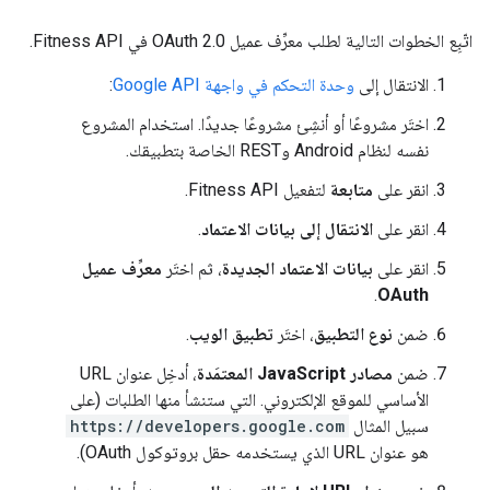
اتّبِع الخطوات التالية لطلب معرِّف عميل OAuth 2.0 في Fitness API.
الانتقال إلى
وحدة التحكم في واجهة Google API
:
اختَر مشروعًا أو أنشِئ مشروعًا جديدًا. استخدام المشروع
نفسه لنظام Android وREST الخاصة بتطبيقك.
انقر على
متابعة
لتفعيل Fitness API.
انقر على
الانتقال إلى بيانات الاعتماد
.
انقر على
بيانات الاعتماد الجديدة
، ثم اختَر
معرِّف عميل
.
OAuth
ضمن
نوع التطبيق
، اختَر
تطبيق الويب
.
ضمن
مصادر JavaScript المعتمَدة
، أدخِل عنوان URL
الأساسي للموقع الإلكتروني. التي ستنشأ منها الطلبات (على
سبيل المثال
https://developers.google.com
هو عنوان URL الذي يستخدمه حقل بروتوكول OAuth).