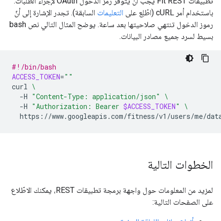
تطبيقات Fit REST يجب أن يتوفّر رمز الدخول OAuth لإجراء الطلبات.
باستخدام أمر cURL (اطّلِع على
التعليمات
السابقة). تجدر الإشارة إلى أنّ
رموز الدخول تنتهي صلاحيتها بعد ساعة. يوضح المثال التالي نص bash
بسيط لسرد جميع مصادر البيانات.
#!/bin/bash
ACCESS_TOKEN
=
"
"
curl
\
-H
"Content-Type: application/json"
\
-H
"Authorization: Bearer 
$ACCESS_TOKEN
"
\
https://www.googleapis.com/fitness/v1/users/me/dat
الخطوات التالية
لمزيد من المعلومات حول واجهة برمجة تطبيقات REST، يمكنك الاطّلاع
على الصفحات التالية: