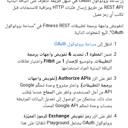
إن ساحة بروتوكول OAuth هي أسهل طريقة للتعرف على اللياقة البدنية
REST API عن طريق إرسال طلبات HTTP ومراقبة الاستجابات قبل
تكتب أي رمز عميل.
لتفويض واجهة برمجة تطبيقات Fitness REST في "مساحة بروتوكول
OAuth"، اتّبِع الخطوات التالية:
انتقِل إلى
مساحة بروتوكول OAuth
.
ضمن
الخطوة 1، تحديد & تفويض واجهات برمجة
التطبيقات
، وتوسيع
الإصدار 1 من Fitbit
واختيار نطاقات
اللياقة البدنية المراد استخدامها.
انقر على الزر
Authorize APIs (تفويض واجهات
برمجة التطبيقات)
، واختَر مشروع وحدة تحكُّم Google
API من أجل المستخدم، وانقر على
السماح
عندما يُطلب
منك ذلك. ستتمكن من الوصول إلى تعديل البيانات المرتبطة
بحساب وحدة تحكم Google API المحدّد.
انقر على الزر
رمز تفويض Exchange للرموز المميّزة
.
بروتوكول OAuth يشتمل Playground تلقائيًا على هذا