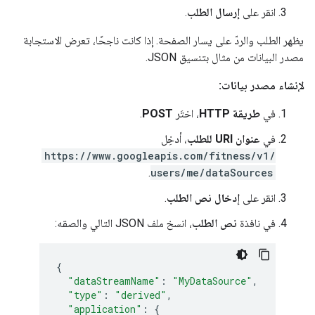
انقر على
إرسال الطلب
.
يظهر الطلب والردّ على يسار الصفحة. إذا كانت ناجحًا، تعرض الاستجابة
مصدر البيانات من مثال بتنسيق JSON.
لإنشاء مصدر بيانات:
في
طريقة HTTP
، اختَر
POST
.
في
عنوان URI للطلب
، أدخِل
https://www.googleapis.com/fitness/v1/
.
users/me/dataSources
انقر على
إدخال نص الطلب
.
في نافذة
نص الطلب
، انسخ ملف JSON التالي والصقه:
{
"dataStreamName"
:
"MyDataSource"
,
"type"
:
"derived"
,
"application"
:
{