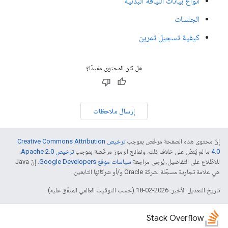
أنواع بيانات اللياقة البدنية
الجلسات
كيفية تسجيل تمرين
هل كان المحتوى مفيدًا؟
إرسال ملاحظات
إنّ محتوى هذه الصفحة مرخّص بموجب
ترخيص Creative Commons Attribution
4.0‏
ما لم يُنصّ على خلاف ذلك، ونماذج الرموز مرخّصة بموجب
ترخيص Apache 2.0‏
.
للاطّلاع على التفاصيل، يُرجى مراجعة
سياسات موقع Google Developers‏
. إنّ Java
هي علامة تجارية مسجَّلة لشركة Oracle و/أو شركائها التابعين.
تاريخ التعديل الأخير: 2026-02-18 (حسب التوقيت العالمي المتفَّق عليه)
Stack Overflow