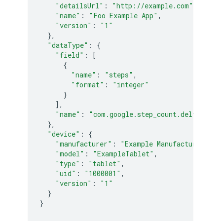
"detailsUrl"
:
"http://example.com"
,
"name"
:
"Foo Example App"
,
"version"
:
"1"
},
"dataType"
:
{
"field"
:
[
{
"name"
:
"steps"
,
"format"
:
"integer"
}
],
"name"
:
"com.google.step_count.delta"
},
"device"
:
{
"manufacturer"
:
"Example Manufacturer"
,
"model"
:
"ExampleTablet"
,
"type"
:
"tablet"
,
"uid"
:
"1000001"
,
"version"
:
"1"
}
}