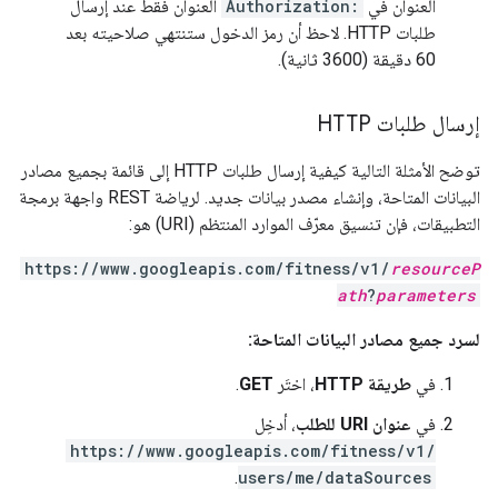
العنوان في
Authorization:
العنوان فقط عند إرسال
طلبات HTTP. لاحظ أن رمز الدخول ستنتهي صلاحيته بعد
60 دقيقة (3600 ثانية).
إرسال طلبات HTTP
توضح الأمثلة التالية كيفية إرسال طلبات HTTP إلى قائمة بجميع مصادر
البيانات المتاحة، وإنشاء مصدر بيانات جديد. لرياضة REST واجهة برمجة
التطبيقات، فإن تنسيق معرّف الموارد المنتظم (URI) هو:
https://www.googleapis.com/fitness/v1/
resourceP
ath
?
parameters
لسرد جميع مصادر البيانات المتاحة:
في
طريقة HTTP
، اختَر
GET
.
في
عنوان URI للطلب
، أدخِل
https://www.googleapis.com/fitness/v1/
.
users/me/dataSources