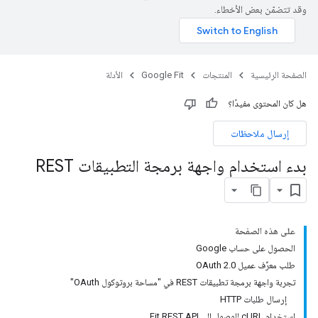
وقد تتضمّن بعض الأخطاء.
الصفحة الرئيسية
المنتجات
Google Fit
الأدلة
هل كان المحتوى مفيدًا؟
إرسال ملاحظات
بدء استخدام واجهة برمجة التطبيقات REST
على هذه الصفحة
الحصول على حساب Google
طلب معرِّف عميل OAuth 2.0
تجربة واجهة برمجة تطبيقات REST في "مساحة بروتوكول OAuth"
إرسال طلبات HTTP
استخدام cURL للوصول إلى Fit REST API