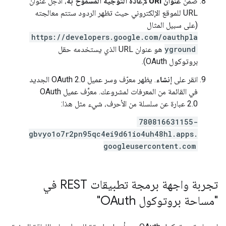
ضمن
عنوان URI لإعادة التوجيه المسموح به
، أدخِل عنوان
URL للموقع الإلكتروني حيث تظهر الردود ستتم معالجته
(على سبيل المثال
https://developers.google.com/oauthpla
yground
هو عنوان URL الذي يستخدمه حقل
بروتوكول OAuth).
انقر على
إنشاء
. يظهر معرّف وسر عميل OAuth 2.0 الجديد
في القائمة من المعرفات لمشروعك. معرِّف عميل OAuth
2.0 عبارة عن سلسلة من الأحرف، شيء مثل هذا:
780816631155-
gbvyo1o7r2pn95qc4ei9d61io4uh48hl.apps.
googleusercontent.com
تجربة واجهة برمجة تطبيقات REST في
"مساحة بروتوكول OAuth"