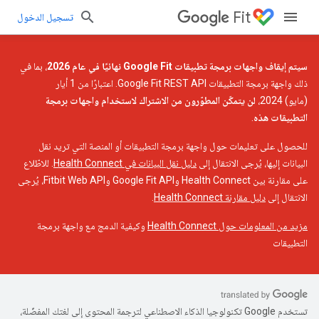
Fit
تسجيل الدخول
سيتم إيقاف واجهات برمجة تطبيقات Google Fit نهائيًا في عام 2026
، بما في
ذلك واجهة برمجة التطبيقات Google Fit REST API. اعتبارًا من 1 أيار
(مايو) 2024،
لن يتمكّن المطوّرون من الاشتراك لاستخدام واجهات برمجة
التطبيقات هذه
.
للحصول على تعليمات حول واجهة برمجة التطبيقات أو المنصة التي تريد نقل
البيانات إليها، يُرجى الانتقال إلى
دليل نقل البيانات في Health Connect
. للاطّلاع
على مقارنة بين Health Connect وGoogle Fit API وFitbit Web API، يُرجى
الانتقال إلى
دليل مقارنة Health Connect
.
مزيد من المعلومات حول Health Connect
وكيفية الدمج مع واجهة برمجة
التطبيقات
تستخدم Google تكنولوجيا الذكاء الاصطناعي لترجمة المحتوى إلى لغتك المفضّلة،