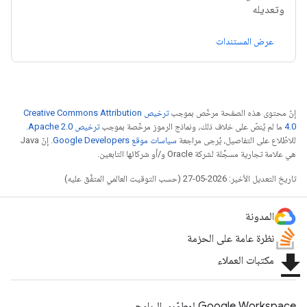
وتعديله
عرض المستندات
إنّ محتوى هذه الصفحة مرخّص بموجب
ترخيص Creative Commons Attribution
4.0‏
ما لم يُنصّ على خلاف ذلك، ونماذج الرموز مرخّصة بموجب
ترخيص Apache 2.0‏
.
للاطّلاع على التفاصيل، يُرجى مراجعة
سياسات موقع Google Developers‏
. إنّ Java
هي علامة تجارية مسجَّلة لشركة Oracle و/أو شركائها التابعين.
تاريخ التعديل الأخير: 2026-05-27 (حسب التوقيت العالمي المتفَّق عليه)
المدونة
نظرة عامة على الحزمة
file_download
مكتبات العملاء
Google Workspace لمطوّري البرامج