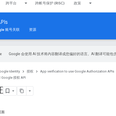
跨平台
跨帐号保护 (RISC)
政策
APIs
gle 账号关联
资源
Google 会使用 AI 技术将内容翻译成您偏好的语言。AI 翻译可能
oogle Identity
授权
App verification to use Google Authorization APIs
oogle 授权 API
证
页面