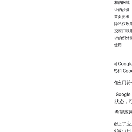
已获授权的网域
准备验证的步骤
应用首页要求
应用隐私权政
如何提交应用以
验证要求的例外
个人使用
所有访问 Goo
了保护您和 Go
如果您的应用符
在 Goo
版状态，可
您希望应
如果您验证了应
息还可以减少日后用户