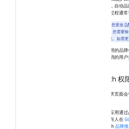
按钮后，自动品
核，此过程通
注意
：如果您更改
O
品牌宣传草稿
。您需要验
许修改品牌信息。如需更
如果应用的品牌
少，撤消的用户
OAuth 
权限请求页面会
示。
当您的应用通过
账号持有人在
G
的 OAuth
品牌推