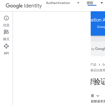
Authentication
授权
Identity
App verification to use Google Authorization 
信息
Google 账号授权
应用验证以使用 Google 授权 API
Goo
聊天
API
应用验证以使用 Google 授权 API
首页
产品
G
概览
应用验证以使用 G
遵守 OAuth 2
.
0 政策
提交应用以进行品牌验证
品牌验
敏感范围验证
受限范围验证
Google Workspace：其他注意事项
本页内容
OAuth 权限请求