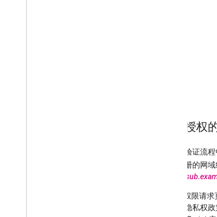
已获授权
在品牌验证流程中
可供注册的网域
https://sub.exa
OAuth 权限
首页、隐私权政