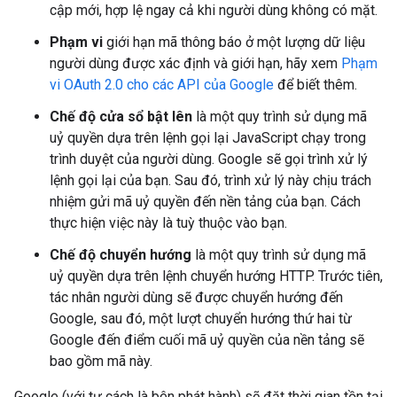
cập mới, hợp lệ ngay cả khi người dùng không có mặt.
Phạm vi
giới hạn mã thông báo ở một lượng dữ liệu
người dùng được xác định và giới hạn, hãy xem
Phạm
vi OAuth 2.0 cho các API của Google
để biết thêm.
Chế độ cửa sổ bật lên
là một quy trình sử dụng mã
uỷ quyền dựa trên lệnh gọi lại JavaScript chạy trong
trình duyệt của người dùng. Google sẽ gọi trình xử lý
lệnh gọi lại của bạn. Sau đó, trình xử lý này chịu trách
nhiệm gửi mã uỷ quyền đến nền tảng của bạn. Cách
thực hiện việc này là tuỳ thuộc vào bạn.
Chế độ chuyển hướng
là một quy trình sử dụng mã
uỷ quyền dựa trên lệnh chuyển hướng HTTP. Trước tiên,
tác nhân người dùng sẽ được chuyển hướng đến
Google, sau đó, một lượt chuyển hướng thứ hai từ
Google đến điểm cuối mã uỷ quyền của nền tảng sẽ
bao gồm mã này.
Google (với tư cách là bên phát hành) sẽ đặt thời gian tồn tại