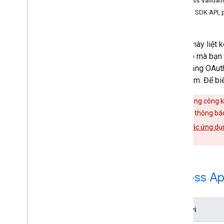
Address Validati
cho Ứng dụng i
OS và Ứng dụng dành
Admin SDK API, 
cho máy tính
dành cho ứng dụng TV và thiết bị
dành cho Tài khoản dịch vụ
Tài liệu này liệ
truy cập mà bạn
phép bằng OAuth 
nhạy cảm. Để biế
Nếu ứng dụng công kh
minh. Nếu thấy thông b
hiểu thêm về
các ứng dụ
giúp.
Access Ap
Phạm vi