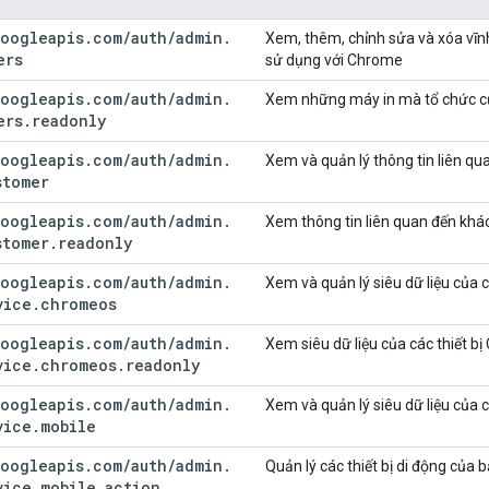
oogleapis
.
com
/
auth
/
admin
.
Xem, thêm, chỉnh sửa và xóa vĩn
ers
sử dụng với Chrome
oogleapis
.
com
/
auth
/
admin
.
Xem những máy in mà tổ chức củ
ers
.
readonly
oogleapis
.
com
/
auth
/
admin
.
Xem và quản lý thông tin liên q
stomer
oogleapis
.
com
/
auth
/
admin
.
Xem thông tin liên quan đến khá
stomer
.
readonly
oogleapis
.
com
/
auth
/
admin
.
Xem và quản lý siêu dữ liệu của 
vice
.
chromeos
oogleapis
.
com
/
auth
/
admin
.
Xem siêu dữ liệu của các thiết 
vice
.
chromeos
.
readonly
oogleapis
.
com
/
auth
/
admin
.
Xem và quản lý siêu dữ liệu của c
vice
.
mobile
oogleapis
.
com
/
auth
/
admin
.
Quản lý các thiết bị di động của 
vice
.
mobile
.
action