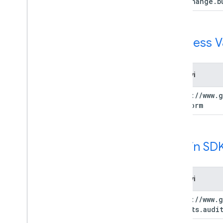
adexchange
.
b
Address Va
Phạm vi
https:
/
/
www
.
g
platform
Admin SDK
Phạm vi
https:
/
/
www
.
g
reports
.
audi