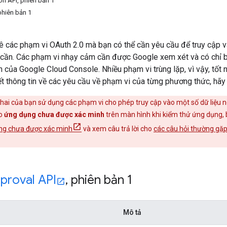
on API, phiên bản 1
phiên bản 1
t kê các phạm vi OAuth 2.0 mà bạn có thể cần yêu cầu để truy cập
 cần. Các phạm vi nhạy cảm cần được Google xem xét và có chỉ
của Google Cloud Console. Nhiều phạm vi trùng lặp, vì vậy, tốt
t thông tin về các yêu cầu về phạm vi của từng phương thức, hãy x
ai của bạn sử dụng các phạm vi cho phép truy cập vào một số dữ liệu ng
áo
ứng dụng chưa được xác minh
trên màn hình khi kiểm thử ứng dụng, 
ng chưa được xác minh
và xem câu trả lời cho
các câu hỏi thường gặp
proval API
,
phiên bản 1
Mô tả