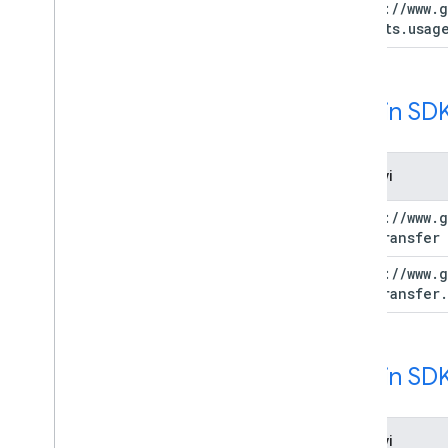
https:
/
/
www
.
g
reports
.
usag
Admin SDK
Phạm vi
https:
/
/
www
.
g
datatransfer
https:
/
/
www
.
g
datatransfer
.
Admin SDK
Phạm vi