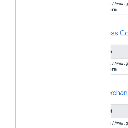
https:
/
/
www
.
g
platform
Access Co
Phạm vi
https:
/
/
www
.
g
platform
Ad Exchang
Phạm vi
https:
/
/
www
.
g