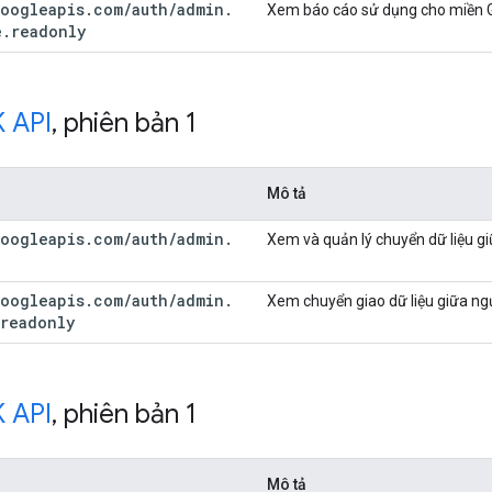
oogleapis
.
com
/
auth
/
admin
.
Xem báo cáo sử dụng cho miền 
e
.
readonly
 API
,
phiên bản 1
Mô tả
oogleapis
.
com
/
auth
/
admin
.
Xem và quản lý chuyển dữ liệu g
oogleapis
.
com
/
auth
/
admin
.
Xem chuyển giao dữ liệu giữa ng
readonly
 API
,
phiên bản 1
Mô tả