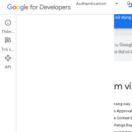
Authentication
Ủy
Uỷ quyền Tài khoản Google
Xác minh ứng dụng để sử dụng
Thông tin
Trò chuyện
bằng AI có thể có l
Uỷ quyền tài khoản Google
Tổng quan
API
Ủy quyền
Danh tính trên nhiều ứng dụng
Phạm vi OAuth 2
.
0
Phạm vi
Chính sách về OAuth 2
.
0
Những điều cần cân nhắc về việc uỷ
Trên trang này
quyền theo loại ứng dụng
Access Approval 
dành cho Ứng dụng web phía máy chủ
Access Context M
dành cho Ứng dụng web Java
Script
Ad Exchange Buye
cho Ứng dụng Android