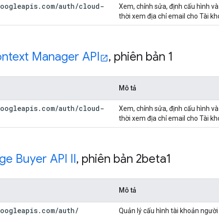
oogleapis
.
com
/
auth
/
cloud-
Xem, chỉnh sửa, định cấu hình và
thời xem địa chỉ email cho Tài k
ntext Manager API
,
phiên bản 1
Mô tả
oogleapis
.
com
/
auth
/
cloud-
Xem, chỉnh sửa, định cấu hình và
thời xem địa chỉ email cho Tài k
e Buyer API II
,
phiên bản 2beta1
Mô tả
oogleapis
.
com
/
auth
/
Quản lý cấu hình tài khoản ngườ