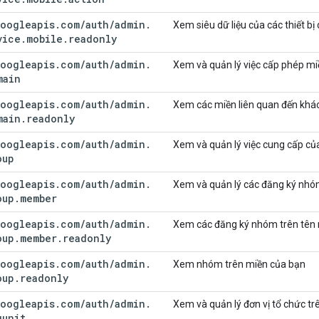
oogleapis
.
com
/
auth
/
admin
.
Xem siêu dữ liệu của các thiết bị
vice
.
mobile
.
readonly
oogleapis
.
com
/
auth
/
admin
.
Xem và quản lý việc cấp phép m
main
oogleapis
.
com
/
auth
/
admin
.
Xem các miền liên quan đến khá
main
.
readonly
oogleapis
.
com
/
auth
/
admin
.
Xem và quản lý việc cung cấp củ
oup
oogleapis
.
com
/
auth
/
admin
.
Xem và quản lý các đăng ký nhó
oup
.
member
oogleapis
.
com
/
auth
/
admin
.
Xem các đăng ký nhóm trên tên 
oup
.
member
.
readonly
oogleapis
.
com
/
auth
/
admin
.
Xem nhóm trên miền của bạn
oup
.
readonly
oogleapis
.
com
/
auth
/
admin
.
Xem và quản lý đơn vị tổ chức tr
gunit