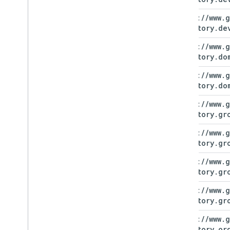
https:
/
/
www
.
g
directory
.
de
https:
/
/
www
.
g
directory
.
do
https:
/
/
www
.
g
directory
.
do
https:
/
/
www
.
g
directory
.
gr
https:
/
/
www
.
g
directory
.
gr
https:
/
/
www
.
g
directory
.
gr
https:
/
/
www
.
g
directory
.
gr
https:
/
/
www
.
g
directory
.
or