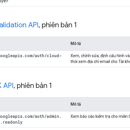
uyer
lidation API
,
phiên bản 1
Mô tả
oogleapis
.
com
/
auth
/
cloud-
Xem, chỉnh sửa, định cấu hình và
thời xem địa chỉ email cho Tài k
 API
,
phiên bản 1
Mô tả
oogleapis
.
com
/
auth
/
admin
.
Xem báo cáo kiểm tra cho miền
t
.
readonly