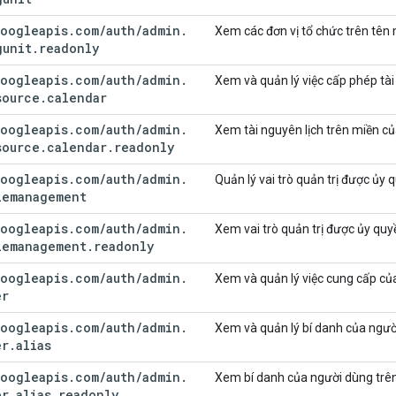
oogleapis
.
com
/
auth
/
admin
.
Xem các đơn vị tổ chức trên tên
gunit
.
readonly
oogleapis
.
com
/
auth
/
admin
.
Xem và quản lý việc cấp phép tài
source
.
calendar
oogleapis
.
com
/
auth
/
admin
.
Xem tài nguyên lịch trên miền c
source
.
calendar
.
readonly
oogleapis
.
com
/
auth
/
admin
.
Quản lý vai trò quản trị được ủy
lemanagement
oogleapis
.
com
/
auth
/
admin
.
Xem vai trò quản trị được ủy qu
lemanagement
.
readonly
oogleapis
.
com
/
auth
/
admin
.
Xem và quản lý việc cung cấp củ
er
oogleapis
.
com
/
auth
/
admin
.
Xem và quản lý bí danh của ngườ
er
.
alias
oogleapis
.
com
/
auth
/
admin
.
Xem bí danh của người dùng trê
er
.
alias
.
readonly