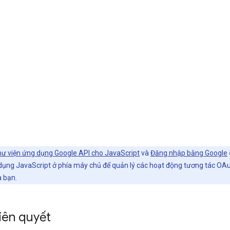
ư viện ứng dụng Google API cho JavaScript
và
Đăng nhập bằng Google
ụng JavaScript ở phía máy chủ để quản lý các hoạt động tương tác OAut
a bạn.
tiên quyết