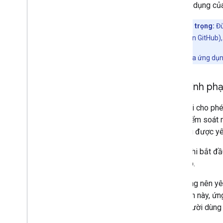
chỉ ứng dụng của
Lưu ý quan trọng:
Đừ
mình (ví dụ: trên GitHub)
Khoá bí mật của ứng dụn
Xác định phạ
Phạm vi cho phép
dùng kiểm soát 
phạm vi được yê
Trước khi bắt đầ
truy cập.
Bạn cũng nên yê
quy trình này, ứ
giúp người dùng