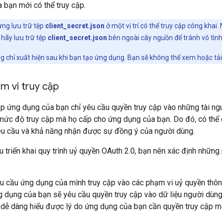
 bạn mới có thể truy cập.
ng lưu trữ tệp
client_secret.json
ở một vị trí có thể truy cập công kha
, hãy lưu trữ tệp
client_secret.json
bên ngoài cây nguồn để tránh vô tình
g chỉ xuất hiện sau khi bạn tạo ứng dụng. Bạn sẽ không thể xem hoặc tả
m vi truy cập
 ứng dụng của bạn chỉ yêu cầu quyền truy cập vào những tài ngu
mức độ truy cập mà họ cấp cho ứng dụng của bạn. Do đó, có thể 
u cầu và khả năng nhận được sự đồng ý của người dùng.
u triển khai quy trình uỷ quyền OAuth 2.0, bạn nên xác định nhữ
u cầu ứng dụng của mình truy cập vào các phạm vi uỷ quyền thôn
ng dụng của bạn sẽ yêu cầu quyền truy cập vào dữ liệu người dùn
 dễ dàng hiểu được lý do ứng dụng của bạn cần quyền truy cập 