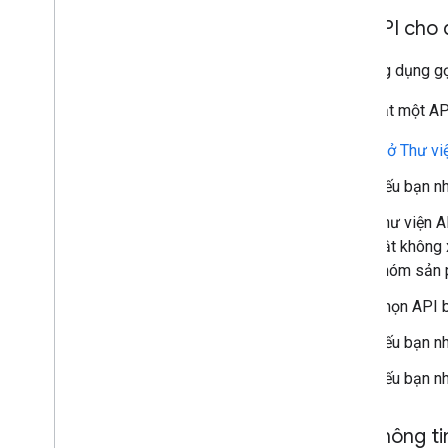
Bật API cho 
Mọi ứng dụng gọ
Cách bật một AP
Mở Thư vi
Nếu bạn nh
Thư viện A
bật không 
nhóm sản 
Chọn API b
Nếu bạn nh
Nếu bạn nh
Tạo thông ti