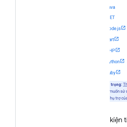
Java
.NET
Node.js
Dart
PHP
Python
Ruby
Lưu ý quan trọng:
Th
dùng. Nếu bạn muốn sử d
trên nền tảng phụ trợ củ
Điều kiện 