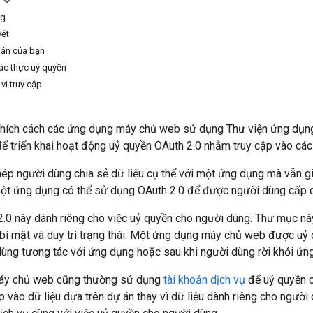
ng
yết
 án của bạn
xác thực uỷ quyền
vi truy cập
ải thích cách các ứng dụng máy chủ web sử dụng Thư viện ứng dụ
ể triển khai hoạt động uỷ quyền OAuth 2.0 nhằm truy cập vào cá
ép người dùng chia sẻ dữ liệu cụ thể với một ứng dụng mà vẫn gi
 một ứng dụng có thể sử dụng OAuth 2.0 để được người dùng cấp q
2.0 này dành riêng cho việc uỷ quyền cho người dùng. Thư mục n
n bí mật và duy trì trạng thái. Một ứng dụng máy chủ web được uỷ
dùng tương tác với ứng dụng hoặc sau khi người dùng rời khỏi ứn
áy chủ web cũng thường sử dụng
tài khoản dịch vụ
để uỷ quyền c
p vào dữ liệu dựa trên dự án thay vì dữ liệu dành riêng cho ngư