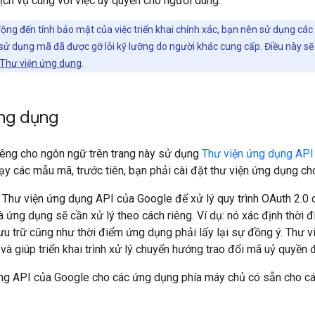
ịch vụ cùng với việc uỷ quyền cho người dùng.
ộng đến tính bảo mật của việc triển khai chính xác, bạn nên sử dụng các
sử dụng mã đã được gỡ lỗi kỹ lưỡng do người khác cung cấp. Điều này sẽ
Thư viện ứng dụng
.
ứng dụng
iêng cho ngôn ngữ trên trang này sử dụng
Thư viện ứng dụng API
ạy các mẫu mã, trước tiên, bạn phải cài đặt thư viện ứng dụng c
Thư viện ứng dụng API của Google để xử lý quy trình OAuth 2.0 
à ứng dụng sẽ cần xử lý theo cách riêng. Ví dụ: nó xác định thờ
ưu trữ cũng như thời điểm ứng dụng phải lấy lại sự đồng ý. Thư 
và giúp triển khai trình xử lý chuyển hướng trao đổi mã uỷ quyền 
ng API của Google cho các ứng dụng phía máy chủ có sẵn cho cá