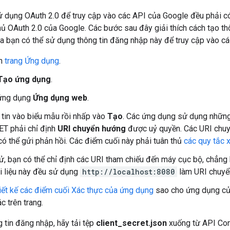
 dụng OAuth 2.0 để truy cập vào các API của Google đều phải có
 OAuth 2.0 của Google. Các bước sau đây giải thích cách tạo th
a bạn có thể sử dụng thông tin đăng nhập này để truy cập vào c
ến
trang Ứng dụng
.
Tạo ứng dụng
.
 ứng dụng
Ứng dụng web
.
 tin vào biểu mẫu rồi nhấp vào
Tạo
. Các ứng dụng sử dụng những
ET phải chỉ định
URI chuyển hướng
được uỷ quyền. Các URI chu
có thể gửi phản hồi. Các điểm cuối này phải tuân thủ
các quy tắc 
ử, bạn có thể chỉ định các URI tham chiếu đến máy cục bộ, chẳn
ài liệu này đều sử dụng
http://localhost:8080
làm URI chuyể
iết kế các điểm cuối Xác thực của ứng dụng
sao cho ứng dụng của
c trên trang.
g tin đăng nhập, hãy tải tệp
client_secret.json
xuống từ API Cons