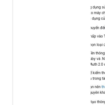
Mọi ứng dụng sử
dụng cho máy chủ
các ứng dụng củ
Chuyển đ
Nhấp vào
Chọn loại
Điền thông
Ruby và .N
OAuth 2.0 
Để kiểm th
dụ trong t
Bạn nên
th
nguyên khá
Sau khi tạo thôn