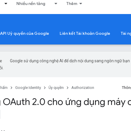
Nhiều nền tảng
Thêm
 API Uỷ quyền của Google
Liên kết Tài khoản Google
Tài 
Google sử dụng công nghệ AI để dịch nội dung sang ngôn ngữ bạn ư
ỗi.
phẩm
Google Identity
Ủy quyền
Authorization
Thông
 OAuth 2
.
0 cho ứng dụng máy 