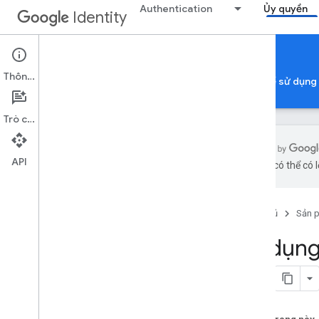
Authentication
Ủy quyền
Identity
Authorization
Thông tin
Uỷ quyền Tài khoản Google
Xác minh ứng dụng để sử dụng
Trò chuyện
API
bằng AI có thể có l
Uỷ quyền tài khoản Google
Tổng quan
Trang chủ
Sản 
Danh tính trên nhiều ứng dụng
Phạm vi OAuth 2
.
0
Sử dụng
Chính sách về OAuth 2
.
0
Những điều cần cân nhắc về việc uỷ
quyền theo loại ứng dụng
dành cho Ứng dụng web phía máy chủ