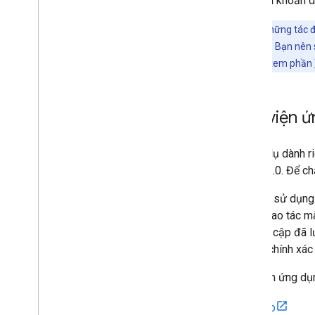
dụng tài khoản d
Lưu ý:
Vì những tác đ
2.0 của Google. Bạn nên 
thông tin, hãy xem phần
Thư viện 
Các ví dụ dành r
OAuth 2.0. Để ch
Khi bạn sử dụng 
nhiều thao tác m
mã truy cập đã l
hướng chính xác 
Thư viện ứng dụ
Go