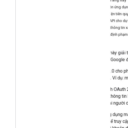
Trên trang này
dành cho Ứng dụng web Java
Script
Thư viện ứng dụ
cho Ứng dụng Android
Điều kiện tiên qu
cho Ứng dụng i
OS và Ứng dụng dành
Bật API cho dự
cho máy tính
Tạo thông tin 
dành cho ứng dụng TV và thiết bị
Xác định phạm 
dành cho Tài khoản dịch vụ
Tài liệu này gi
2.0 của Google đ
OAuth 2.0 cho ph
tin khác. Ví dụ:
Quy trình OAuth 
lưu trữ thông ti
trong khi người 
Các ứng dụng m
Cloud để truy cậ