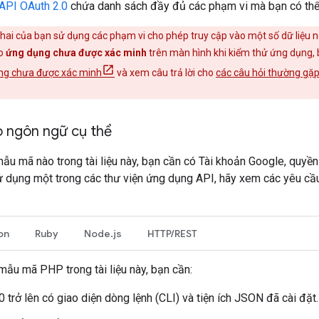
API OAuth 2.0
chứa danh sách đầy đủ các phạm vi mà bạn có thể 
ai của bạn sử dụng các phạm vi cho phép truy cập vào một số dữ liệu ng
áo
ứng dụng chưa được xác minh
trên màn hình khi kiểm thử ứng dụng, 
ng chưa được xác minh
và xem câu trả lời cho
các câu hỏi thường gặp
o ngôn ngữ cụ thể
ẫu mã nào trong tài liệu này, bạn cần có Tài khoản Google, quyền 
 dụng một trong các thư viện ứng dụng API, hãy xem các yêu cầu
on
Ruby
Node.js
HTTP/REST
mẫu mã PHP trong tài liệu này, bạn cần:
 trở lên có giao diện dòng lệnh (CLI) và tiện ích JSON đã cài đặt.