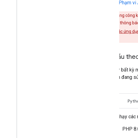
Tài liệu
Phạm vi 
Nếu ứng dụng công kh
minh. Nếu thấy thông b
hiểu thêm về
các ứng dụ
giúp.
Yêu cầu the
Để chạy bất kỳ m
Nếu bạn đang sử
sau.
PHP
Pyth
Để chạy các 
PHP 8.0