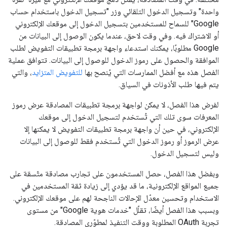
واحدة" وتسجيل الدخول التلقائي وزر "تسجيل الدخول باستخدام حساب
Google" للسماح للمستخدمين بتسجيل الدخول إلى موقعك الإلكتروني
أو الاشتراك فيه. وفي وقت لاحق، عندما يكون الوصول إلى البيانات من
Google مطلوبًا، يمكنك استدعاء واجهة برمجة تطبيقات التفويض لطلب
الموافقة والحصول على رموز الدخول للوصول إلى البيانات. تتوافق عملية
الفصل هذه مع أفضل الممارسات التي يُنصح بها
للتفويض المتزايد
، والتي
يتم فيها طلب الأذونات في السياق.
لفرض هذا الفصل، لا يمكن لواجهة برمجة تطبيقات المصادقة عرض رموز
المعرفات سوى تلك التي تُستخدم لتسجيل الدخول إلى موقعك
الإلكتروني، في حين أن واجهة برمجة تطبيقات التفويض لا يمكنها إلا
عرض الرموز أو رموز الدخول التي تُستخدم فقط للوصول إلى البيانات
وليس لتسجيل الدخول.
وبفضل هذا الفصل، حصل المستخدمون على تجارب مصادقة متّسقة على
جميع المواقع الإلكترونية، ما قد يؤدي إلى زيادة ثقة المستخدمين في
الاستخدام وتحسين معدّل الإحالات الناجحة لهم على موقعك الإلكتروني.
وبسبب هذا الفصل أيضًا، تقلّل "خدمات هوية Google" من مستوى
تجربة OAuth المطلوبة ووقت التنفيذ لمطوّري المصادقة.