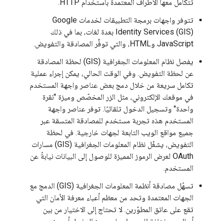
تتكامل معها الأطراف المعتمدة باستخدام HTTP.
تتوفر واجهات برمجة التطبيقات لخدمات Google
Identity Services (GIS) بعدة لغات، بما في ذلك
JavaScript وHTML، والتي توفِّر المصادقة والتفويض.
يفصل نظام المعلومات الجغرافية (GIS) لحظة المصادقة
عن لحظة التفويض. وفي الوقت الحالي، يمكن إجراء عملية
تكامل سريعة من خلال دمج بعض عناصر واجهة المستخدم
في موقعك الإلكتروني، مثل الزر المخصّص وميزة "نقرة
واحدة" وتسجيل الدخول تلقائيًا. توفر عناصر واجهة
المستخدم هذه تجربة مستخدم للمصادقة المتسقة عبر
جميع مواقع الويب التابعة لجهات خارجية. في لحظة
التفويض، يشغّل نظام المعلومات الجغرافية (GIS) مسارات
OAuth لعرض الرموز المميزة للوصول إلى البيانات نيابةً عن
المستخدم.
تسهّل مصادقة أنظمة المعلومات الجغرافية (GIS) الدمج مع
الجهات المعتمدة وتحد من معظم أعباء معرفة الأمان التي
تقع على عاتق المطوّرين. لا تحتاج إلى الاختيار من بين