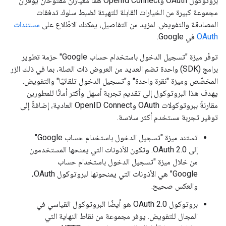
بروتوكول OAuth وOpenId Connect هما معياران مفتوحان يوفران
مجموعة كبيرة من الخيارات القابلة للتهيئة لضبط سلوك تدفقات
المصادقة والتفويض. لمزيد من التفاصيل، يمكنك الاطّلاع على
مستندات
OAuth
في Google.
توفّر ميزة "تسجيل الدخول باستخدام حساب Google" حزمة تطوير
برامج (SDK) واحدة تضم العديد من العروض ذات الصلة، بما في ذلك الزر
المخصّص وميزة "نقرة واحدة" و"تسجيل الدخول تلقائيًا" والتفويض.
يهدف هذا البروتوكول إلى تقديم تجربة أسهل وأكثر أمانًا للمطورين
مقارنةً ببروتوكولات OAuth وOpenID Connect العادية، إضافةً إلى
توفير تجربة مستخدم أكثر سلاسة.
تستند ميزة "تسجيل الدخول باستخدام حساب Google"
إلى OAuth 2.0. وتكون الأذونات التي يمنحها المستخدمون
من خلال ميزة "تسجيل الدخول باستخدام حساب
Google" هي الأذونات التي يمنحونها لبروتوكول OAuth،
والعكس صحيح.
بروتوكول OAuth 2.0 هو أيضًا البروتوكول القياسي في
المجال للتفويض. يوفر مجموعة من نقاط النهاية التي