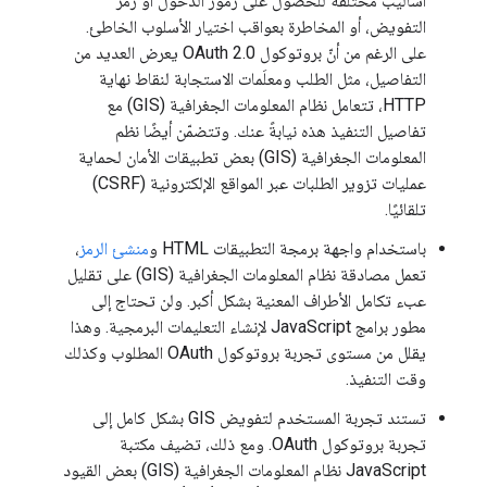
أساليب مختلفة للحصول على رموز الدخول أو رمز
التفويض، أو المخاطرة بعواقب اختيار الأسلوب الخاطئ.
على الرغم من أنّ بروتوكول OAuth 2.0 يعرض العديد من
التفاصيل، مثل الطلب ومعلَمات الاستجابة لنقاط نهاية
HTTP، تتعامل نظام المعلومات الجغرافية (GIS) مع
تفاصيل التنفيذ هذه نيابةً عنك. وتتضمّن أيضًا نظم
المعلومات الجغرافية (GIS) بعض تطبيقات الأمان لحماية
عمليات تزوير الطلبات عبر المواقع الإلكترونية (CSRF)
تلقائيًا.
باستخدام واجهة برمجة التطبيقات HTML و
منشئ الرمز
،
تعمل مصادقة نظام المعلومات الجغرافية (GIS) على تقليل
عبء تكامل الأطراف المعنية بشكل أكبر. ولن تحتاج إلى
مطور برامج JavaScript لإنشاء التعليمات البرمجية. وهذا
يقلل من مستوى تجربة بروتوكول OAuth المطلوب وكذلك
وقت التنفيذ.
تستند تجربة المستخدم لتفويض GIS بشكل كامل إلى
تجربة بروتوكول OAuth. ومع ذلك، تضيف مكتبة
JavaScript نظام المعلومات الجغرافية (GIS) بعض القيود