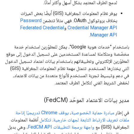
لدمج الطرف المعتمِد بشكل أسهل وأكثر أمانًا.
يوفر نظام المعلومات الجغرافية (GIS) أيضًا بعض الميزات
بخلاف بروتوكول OAuth. فهي مثلاً تتضمن
Password
Credential Manager API
و
Federated Credential
.
Manager API
باستخدام "خدمات هوية Google"، يمكن للمطوّرين استخدام خدمة
مخصّصة ومتكاملة لمساعدة المستخدمين على تسجيل الدخول إلى موقع
المطوّرين الإلكتروني وتطبيقاتهم باستخدام بيانات اعتماد تسجيل الدخول
التي يختارها المستخدم. تتمثل مهمة نظام المعلومات الجغرافية (GIS)
في دعم وتبسيط تجربة المستخدم لأنواع متعددة من بيانات الاعتماد،
لخفض الشريط الفني لتكامل الطرف المعتمد.
مدير بيانات الاعتماد الموحّد (Fed
CM)
في إطار
مبادرة حماية الخصوصية
،
يوقف Chrome تدريجيًا إتاحة
ملفات تعريف الارتباط التابعة لجهات خارجية
.
تتكامل
أنظمة المعلومات
الجغرافية (GIS) مع
واجهة برمجة التطبيقات FedCM API
، وهي بديل