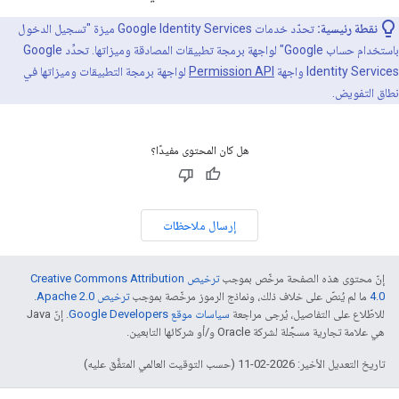
نقطة رئيسية:
تحدّد خدمات Google Identity Services ميزة "تسجيل الدخول
باستخدام حساب Google" لواجهة برمجة تطبيقات المصادقة وميزاتها. تحدِّد Google
Identity Services واجهة
Permission API
لواجهة برمجة التطبيقات وميزاتها في
نطاق التفويض.
هل كان المحتوى مفيدًا؟
إرسال ملاحظات
إنّ محتوى هذه الصفحة مرخّص بموجب
ترخيص Creative Commons Attribution
4.0‏
ما لم يُنصّ على خلاف ذلك، ونماذج الرموز مرخّصة بموجب
ترخيص Apache 2.0‏
.
للاطّلاع على التفاصيل، يُرجى مراجعة
سياسات موقع Google Developers‏
. إنّ Java
هي علامة تجارية مسجَّلة لشركة Oracle و/أو شركائها التابعين.
تاريخ التعديل الأخير: 2026-02-11 (حسب التوقيت العالمي المتفَّق عليه)