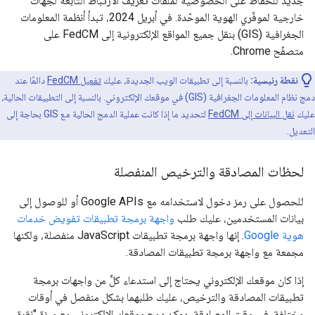
جديد للحفاظ على الخصوصية لملفات تعريف الارتباط التابعة لجهات
خارجية لموفّري الهوية الموحّدة. في أبريل 2024، تبدأ أنظمة المعلومات
الجغرافية (GIS) بنقل جميع المواقع الإلكترونية إلى FedCM على
متصفّح Chrome.
نقطة رئيسية:
بالنسبة إلى تطبيقات الويب الجديدة، عليك
تفعيل FedCM
دائمًا عند
دمج نظام المعلومات الجغرافية (GIS) في موقعك الإلكتروني. بالنسبة إلى التطبيقات الحالية،
عليك
نقل البيانات إلى FedCM
لتحديد ما إذا كانت عملية الدمج الحالية مع GIS بحاجة إلى
التعديل.
لحظات المصادقة والترخيص المنفصلة
للحصول على رمز دخول لاستخدامه مع Google APIs أو للوصول إلى
بيانات المستخدمين، عليك طلب
واجهة برمجة تطبيقات تفويض خدمات
هوية Google
. إنها واجهة برمجة تطبيقات JavaScript منفصلة، ولكنها
مجمعة مع واجهة برمجة تطبيقات المصادقة.
إذا كان موقعك الإلكتروني يحتاج إلى استدعاء كلٍّ من واجهات برمجة
تطبيقات المصادقة والترخيص، عليك طلبهما بشكل منفصل في أوقات
مختلفة. في وقت المصادقة، يمكن دمج موقعك الإلكتروني مع ميزة "نقرة