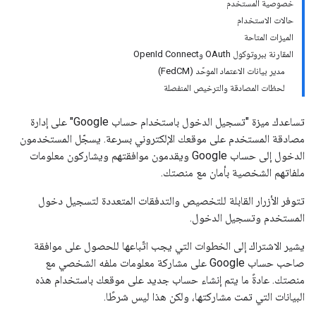
خصوصية المستخدم
حالات الاستخدام
الميزات المتاحة
المقارنة ببروتوكول OAuth وOpenId Connect
مدير بيانات الاعتماد الموحّد (FedCM)
لحظات المصادقة والترخيص المنفصلة
تساعدك ميزة "تسجيل الدخول باستخدام حساب Google" على إدارة
مصادقة المستخدم على موقعك الإلكتروني بسرعة. يسجّل المستخدمون
الدخول إلى حساب Google ويقدمون موافقتهم ويشاركون معلومات
ملفاتهم الشخصية بأمان مع منصتك.
تتوفر الأزرار القابلة للتخصيص والتدفقات المتعددة لتسجيل دخول
المستخدم وتسجيل الدخول.
يشير الاشتراك إلى الخطوات التي يجب اتّباعها للحصول على موافقة
صاحب حساب Google على مشاركة معلومات ملفه الشخصي مع
منصتك. عادةً ما يتم إنشاء حساب جديد على موقعك باستخدام هذه
البيانات التي تمت مشاركتها، ولكن هذا ليس شرطًا.