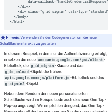
         data-callback="handleCredentialResponse">

    </div>

    <div class="g_id_signin" data-type="standard"><
  </body>

Hinweis
:
Verwenden Sie den
Codegenerator
, um die neue
Schaltfläche interaktiv zu gestalten.
In diesem Beispiel, in dem nur die Authentifizierung erfolgt,
ersetzen die neue
accounts.google.com/gsi/client
-
Bibliothek, die
g_id_signin
-Klasse und das
g_id_onload
-Objekt die frühere
apis.google.com/js/platform.js
-Bibliothek und das
g-signin2
-Objekt.
Neben dem Rendern der neuen personalisierten
Schaltfläche wird im Beispielcode auch das neue One Tap-
Pop-up angezeigt. Wir empfehlen dringend, das One Tap-
Pop-up überall dort anzuzeigen, wo Sie die personalisierte