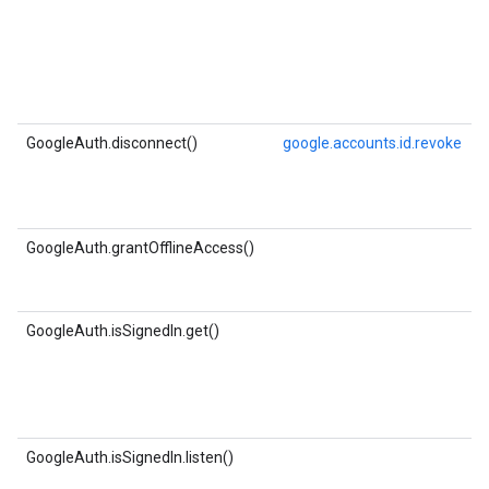
GoogleAuth.disconnect()
google.accounts.id.revoke
GoogleAuth.grantOfflineAccess()
GoogleAuth.isSignedIn.get()
GoogleAuth.isSignedIn.listen()