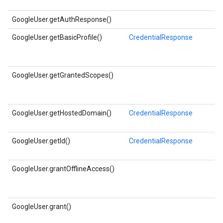
GoogleUser.getAuthResponse()
GoogleUser.getBasicProfile()
CredentialResponse
GoogleUser.getGrantedScopes()
GoogleUser.getHostedDomain()
CredentialResponse
GoogleUser.getId()
CredentialResponse
GoogleUser.grantOfflineAccess()
GoogleUser.grant()