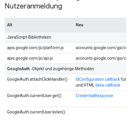
Nutzeranmeldung
Alt
Neu
JavaScript-Bibliotheken
apis.google.com/js/platform.js
accounts.google.com/gsi/clie
apis.google.com/js/api.js
accounts.google.com/gsi/clie
GoogleAuth
-Objekt und zugehörige Methoden:
GoogleAuth.attachClickHandler()
IdConfiguration.callback
für J
und HTML
data-callback
GoogleAuth.currentUser.get()
CredentialResponse
GoogleAuth.currentUser.listen()