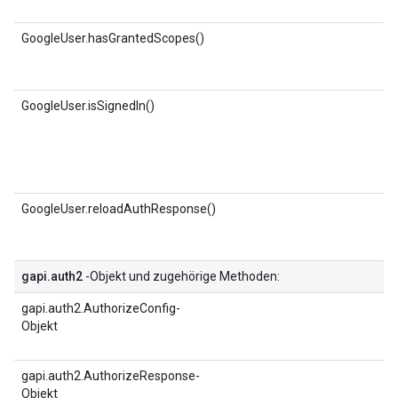
GoogleUser.hasGrantedScopes()
GoogleUser.isSignedIn()
GoogleUser.reloadAuthResponse()
gapi.auth2
-Objekt und zugehörige Methoden:
gapi.auth2.AuthorizeConfig-
Objekt
gapi.auth2.AuthorizeResponse-
Objekt