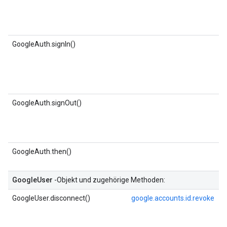
GoogleAuth.signIn()
GoogleAuth.signOut()
GoogleAuth.then()
GoogleUser
-Objekt und zugehörige Methoden:
GoogleUser.disconnect()
google.accounts.id.revoke