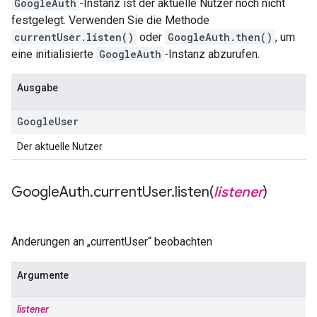
GoogleAuth
-Instanz ist der aktuelle Nutzer noch nicht
festgelegt. Verwenden Sie die Methode
currentUser.listen()
oder
GoogleAuth.then()
, um
eine initialisierte
GoogleAuth
-Instanz abzurufen.
Ausgabe
Google
User
Der aktuelle Nutzer
Google
Auth
.
current
User
.
listen(
listener
)
Änderungen an „currentUser“ beobachten
Argumente
listener