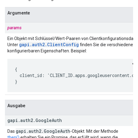
Argumente
params
Ein Objekt mit Schlüssel/Wert-Paaren von Clientkonfigurationsdate
gapi
.
auth2
.
Client
Config
Unter
finden Sie die verschiedenen
konfigurierbaren Eigenschaften. Beispiel:
{

  client_id: 'CLIENT_ID.apps.googleusercontent.com
}
Ausgabe
gapi
.
auth2
.
Google
Auth
gapi
.
auth2
.
Google
Auth
Das
-Objekt. Mit der Methode
then()
erhalten Sie ein Promise, das erfüllt wird, wenn die