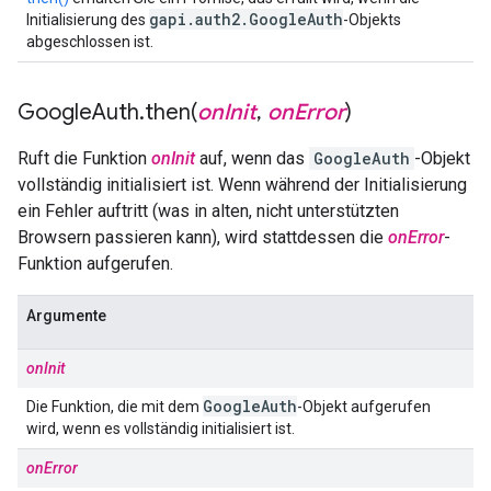
gapi
.
auth2
.
Google
Auth
Initialisierung des
-Objekts
abgeschlossen ist.
Google
Auth
.
then(
on
Init
,
on
Error
)
Ruft die Funktion
onInit
auf, wenn das
GoogleAuth
-Objekt
vollständig initialisiert ist. Wenn während der Initialisierung
ein Fehler auftritt (was in alten, nicht unterstützten
Browsern passieren kann), wird stattdessen die
onError
-
Funktion aufgerufen.
Argumente
onInit
Google
Auth
Die Funktion, die mit dem
-Objekt aufgerufen
wird, wenn es vollständig initialisiert ist.
onError