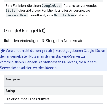
Google
User
Eine Funktion, die einen
-Parameter verwendet.
listen
übergibt dieser Funktion bei jeder Änderung, die
current
User
Google
User
beeinflusst, eine
-Instanz.
Google
User
.
get
Id(
)
Rufe den eindeutigen ID-String des Nutzers ab.
Verwende nicht die von
getId()
zurückgegebenen Google-IDs, um
den angemeldeten Nutzer an deinen Backend-Server zu
kommunizieren. Senden Sie stattdessen
ID-Tokens
, die auf dem
Server sicher validiert werden können.
Ausgabe
String
Die eindeutige ID des Nutzers