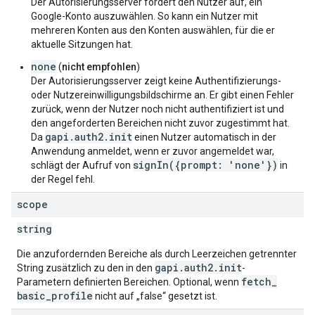
Der Autorisierungsserver fordert den Nutzer auf, ein
Google-Konto auszuwählen. So kann ein Nutzer mit
mehreren Konten aus den Konten auswählen, für die er
aktuelle Sitzungen hat.
none
(
nicht empfohlen
)
Der Autorisierungsserver zeigt keine Authentifizierungs-
oder Nutzereinwilligungsbildschirme an. Er gibt einen Fehler
zurück, wenn der Nutzer noch nicht authentifiziert ist und
den angeforderten Bereichen nicht zuvor zugestimmt hat.
gapi.auth2.init
Da
einen Nutzer automatisch in der
Anwendung anmeldet, wenn er zuvor angemeldet war,
signIn({prompt: 'none'})
schlägt der Aufruf von
in
der Regel fehl.
scope
string
Die anzufordernden Bereiche als durch Leerzeichen getrennter
gapi
.
auth2
.
init
String zusätzlich zu den in den
-
fetch
_
Parametern definierten Bereichen. Optional, wenn
basic
_
profile
nicht auf „false“ gesetzt ist.