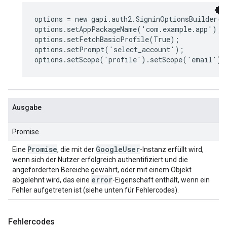
options = new gapi.auth2.SigninOptionsBuilder()
options.setAppPackageName('com.example.app');

options.setFetchBasicProfile(True);

options.setPrompt('select_account');

options.setScope('profile').setScope('email');
Ausgabe
Promise
Promise
Google
User
Eine
, die mit der
-Instanz erfüllt wird,
wenn sich der Nutzer erfolgreich authentifiziert und die
angeforderten Bereiche gewährt, oder mit einem Objekt
error
abgelehnt wird, das eine
-Eigenschaft enthält, wenn ein
Fehler aufgetreten ist (siehe unten für Fehlercodes).
Fehlercodes