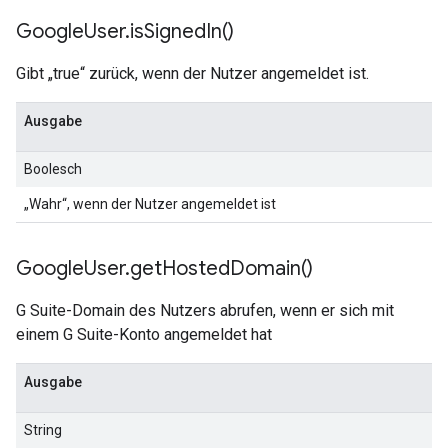
Google
User
.
is
Signed
In(
)
Gibt „true“ zurück, wenn der Nutzer angemeldet ist.
Ausgabe
Boolesch
„Wahr“, wenn der Nutzer angemeldet ist
Google
User
.
get
Hosted
Domain(
)
G Suite-Domain des Nutzers abrufen, wenn er sich mit
einem G Suite-Konto angemeldet hat
Ausgabe
String