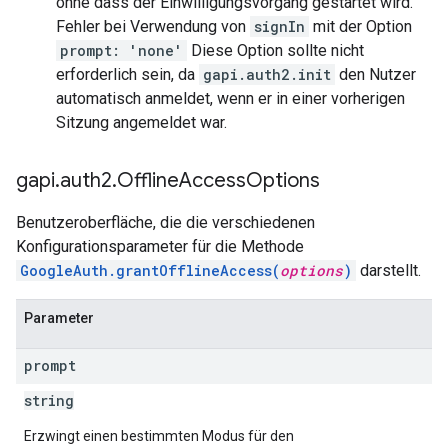
ohne dass der Einwilligungsvorgang gestartet wird.
Fehler bei Verwendung von
signIn
mit der Option
prompt: 'none'
Diese Option sollte nicht
erforderlich sein, da
gapi.auth2.init
den Nutzer
automatisch anmeldet, wenn er in einer vorherigen
Sitzung angemeldet war.
gapi
.
auth2
.
Offline
Access
Options
Benutzeroberfläche, die die verschiedenen
Konfigurationsparameter für die Methode
GoogleAuth.grantOfflineAccess(
options
)
darstellt.
Parameter
prompt
string
Erzwingt einen bestimmten Modus für den