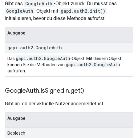
Gibt das
GoogleAuth
-Objekt zurück. Du musst das
GoogleAuth
-Objekt mit
gapi.auth2.init()
initialisieren, bevor du diese Methode aufrufst.
Ausgabe
gapi
.
auth2
.
Google
Auth
gapi
.
auth2
.
Google
Auth
Das
-Objekt. Mit diesem Objekt
gapi
.
auth2
.
Google
Auth
können Sie die Methoden von
aufrufen.
Google
Auth
.
is
Signed
In
.
get(
)
Gibt an, ob der aktuelle Nutzer angemeldet ist.
Ausgabe
Boolesch