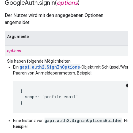
Google
Auth
.
signIn(
options
)
Der Nutzer wird mit den angegebenen Optionen
angemeldet.
Argumente
options
Sie haben folgende Möglichkeiten:
gapi.auth2.SignInOptions
Ein
-Objekt mit Schlüssel/Wert-
Paaren von Anmeldeparametern. Beispiel:
{

  scope: 'profile email'

}
gapi.auth2.SigninOptionsBuilder
Eine Instanz von
. Hier
Beispiel: