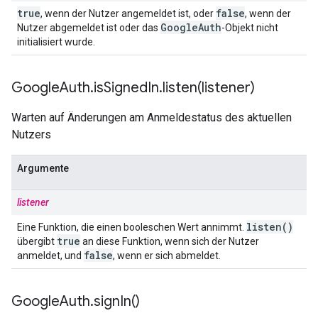
true
false
, wenn der Nutzer angemeldet ist, oder
, wenn der
Google
Auth
Nutzer abgemeldet ist oder das
-Objekt nicht
initialisiert wurde.
Google
Auth
.
is
Signed
In
.
listen(
listener)
Warten auf Änderungen am Anmeldestatus des aktuellen
Nutzers
Argumente
listener
listen(
)
Eine Funktion, die einen booleschen Wert annimmt.
true
übergibt
an diese Funktion, wenn sich der Nutzer
false
anmeldet, und
, wenn er sich abmeldet.
Google
Auth
.
sign
In(
)