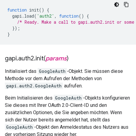
function
init
()
{
gapi
.
load
(
'auth2'
,
function
()
{
/* Ready. Make a call to gapi.auth2.init or some
});
}
gapi
.
auth2
.
init(
params
)
Initialisiert das
GoogleAuth
-Objekt. Sie müssen diese
Methode vor dem Aufrufen der Methoden von
gapi.auth2.GoogleAuth
aufrufen.
Beim Initialisieren des
GoogleAuth
-Objekts konfigurieren
Sie dieses mit Ihrer OAuth 2.0-Client-ID und den
zusätzlichen Optionen, die Sie angeben möchten. Wenn
sich der Nutzer bereits angemeldet hat, stellt das
GoogleAuth
-Objekt den Anmeldestatus des Nutzers aus
der vorherigen Sitzung wieder her.