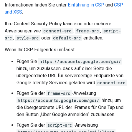
Informationen finden Sie unter
Einführung in CSP
und
CSP
und XSS
.
Ihre Content Security Policy kann eine oder mehrere
Anweisungen wie
connect-src
,
frame-src
,
script-
src
,
style-src
oder
default-src
enthalten.
Wenn Ihr CSP Folgendes umfasst:
Fügen Sie
https://accounts.google.com/gsi/
hinzu, um zuzulassen, dass auf einer Seite die
übergeordnete URL für serverseitige Endpunkte von
Google Identity Services geladen wird.
connect-src
Fügen Sie der
frame-src
-Anweisung
https://accounts.google.com/gsi/
hinzu, um
die übergeordnete URL der iFrames für One Tap und
den Button „Über Google anmelden“ zuzulassen.
Fügen Sie der
script-src
-Anweisung