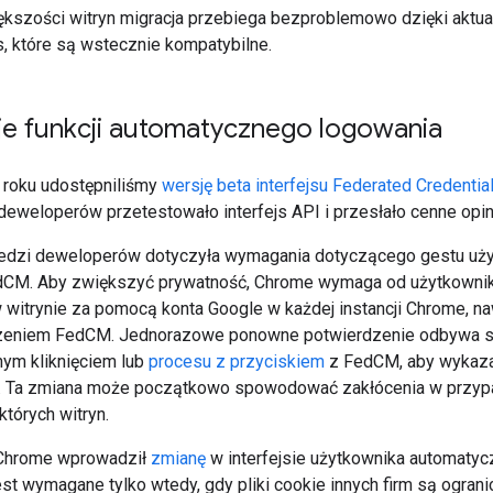
kszości witryn migracja przebiega bezproblemowo dzięki aktual
s, które są wstecznie kompatybilne.
je funkcji automatycznego logowania
 roku udostępniliśmy
wersję beta interfejsu Federated Credent
deweloperów przetestowało interfejs API i przesłało cenne opin
edzi deweloperów dotyczyła wymagania dotyczącego gestu uż
dCM. Aby zwiększyć prywatność, Chrome wymaga od użytkowni
witrynie za pomocą konta Google w każdej instancji Chrome, naw
eniem FedCM. Jednorazowe ponowne potwierdzenie odbywa się 
nym kliknięciem lub
procesu z przyciskiem
z FedCM, aby wykaza
ę. Ta zmiana może początkowo spowodować zakłócenia w przyp
tórych witryn.
Chrome wprowadził
zmianę
w interfejsie użytkownika automat
st wymagane tylko wtedy, gdy pliki cookie innych firm są ograni