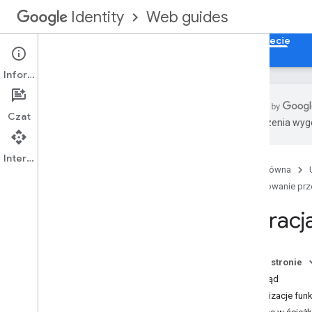
Web guides
Identity
Strona główna
Logowanie przez Google w internecie
Informacje
Czat
Tłumaczenia wyge
Przegląd
Integracja logowania się przez Google
Interfejs API
z aplikacją internetową
Strona główna
Funkcje
Logowanie prze
Uwagi na temat integracji
Migracj
Wskazówki dotyczące promowania
marki
Na tej stronie
Logowanie się przez Google w
przeglądarce
Przegląd
UX przycisku Zaloguj się przez Google
Aktualizacje fun
Prompt w ramach procesu rejestracji