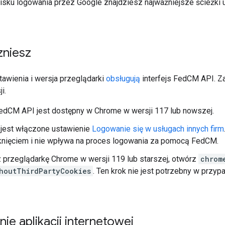
isku logowania przez Google znajdziesz najważniejsze ścieżk
zniesz
tawienia i wersja przeglądarki
obsługują
interfejs FedCM API. Z
i.
FedCM API jest dostępny w Chrome w wersji 117 lub nowszej.
jest włączone ustawienie
Logowanie się w usługach innych firm
knięciem i nie wpływa na proces logowania za pomocą FedCM.
 przeglądarkę Chrome w wersji 119 lub starszej, otwórz
chrom
houtThirdPartyCookies
. Ten krok nie jest potrzebny w przy
ie aplikacji internetowej