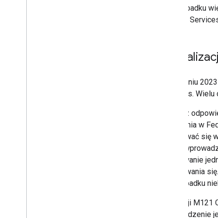
W przypadku wię
Zweryfikuj token identyfikatora Google
po stronie serwera
Identity Service
Unieważnienie tokenów
identyfikacyjnych
Integracja One Tap za pomocą
Aktualizac
elementu iframe
wyświetlić domyślny menedżer danych
logowania w przeglądarce;
W sierpniu 2023
Logowanie się na urządzeniach z
Services. Wielu 
ograniczoną możliwością wpisywania
Jedna z odpowi
Dokumentacja interfejsu HTML API
logowania w Fe
Interfejs Sign in with Google API
zalogować się w 
przed wprowadz
Dokumentacja Java
Script API
o logowanie jed
Interfejs Sign in with Google API
zalogowania si
Intermediate iframe API
w przypadku niek
Interfejs API obsługi pośredniego
elementu iframe
W wersji M121 
potwierdzenie je