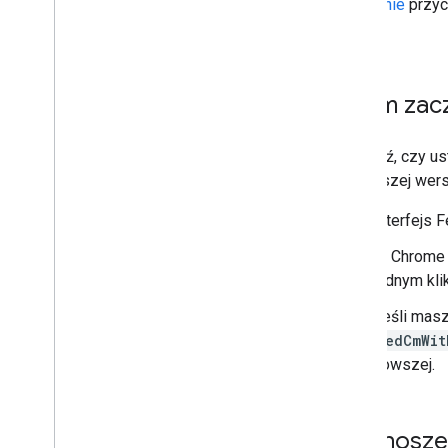
Na
stronie
przyc
Button.
Zanim zac
Sprawdź, czy us
najnowszej wersj
Interfejs 
W Chrome 
jednym kli
Jeśli masz
FedCmWit
nowszej.
Przenoszen