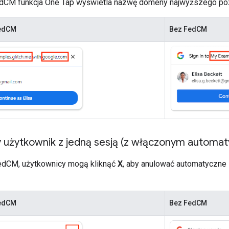
dCM funkcja One Tap wyświetla nazwę domeny najwyższego pozi
FedCM
Bez FedCM
 użytkownik z jedną sesją (z włączonym automa
edCM, użytkownicy mogą kliknąć
X
, aby anulować automatyczne 
FedCM
Bez FedCM