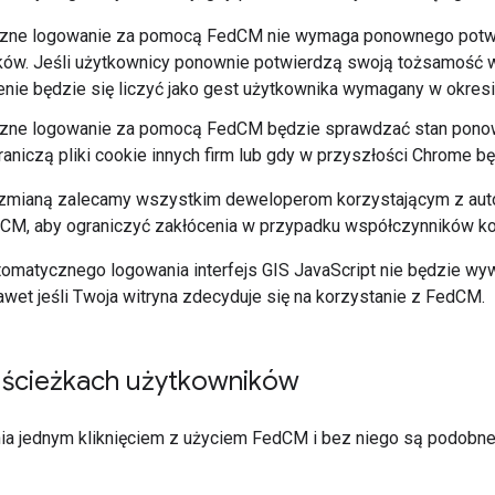
zne logowanie za pomocą FedCM nie wymaga ponownego potwi
ków. Jeśli użytkownicy ponownie potwierdzą swoją tożsamość w
nie będzie się liczyć jako gest użytkownika wymagany w okresie
zne logowanie za pomocą FedCM będzie sprawdzać stan ponow
raniczą pliki cookie innych firm lub gdy w przyszłości Chrome bę
 zmianą zalecamy wszystkim deweloperom korzystającym z aut
dCM, aby ograniczyć zakłócenia w przypadku współczynników k
omatycznego logowania interfejs GIS JavaScript nie będzie w
awet jeśli Twoja witryna zdecyduje się na korzystanie z FedCM.
 ścieżkach użytkowników
ia jednym kliknięciem z użyciem FedCM i bez niego są podobne,