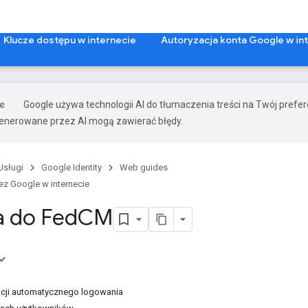
Klucze dostępu w internecie
Autoryzacja konta Google w in
Google używa technologii AI do tłumaczenia treści na Twój prefe
nerowane przez AI mogą zawierać błędy.
Usługi
Google Identity
Web guides
z Google w internecie
a do Fed
CM
kcji automatycznego logowania