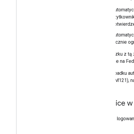
Zasoby migracji
Migracja do Fed
CM
Automatyc
Migracja z logowania przez Google
użytkowni
potwierdze
Informacje o wersjach
Automatyc
Informacje o wersji logowania się
przez Google
ręcznie og
W związku z tą
przejście na Fe
W przypadku aut
(przed M121), n
Różnice w
Funkcje logowan
różnice.