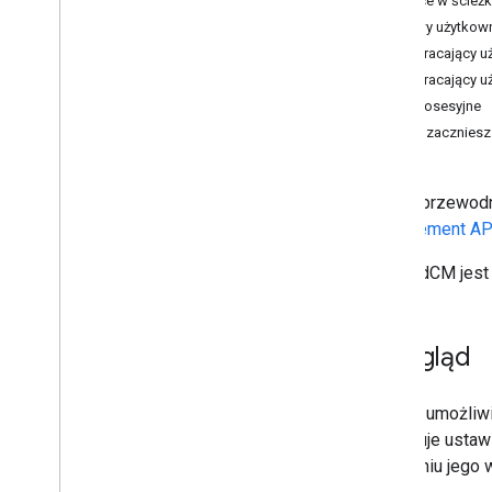
Różnice w ścież
jednym dotknięciem
Nowy użytkowni
Powracający u
Pierwsze kroki
Powracający u
Konfiguracja
Wielosesyjne
Obsługiwane przeglądarki
Zanim zaczniesz
Generator kodu HTML
Codelabs
Z tego przewodn
Przycisk Zaloguj się przez Google
Management AP
Prompt dotyczący logowania jednym
dotknięciem
Gdy FedCM jest 
Etapy wdrażania
Wyświetlanie przycisku Zaloguj się
Przegląd
przez Google
Wyświetlaj Google One Tap
FedCM umożliwia
Automatyczne logowanie i
wylogowywanie się
kontroluje ustaw
uzyskaniu jego 
Konfiguracja zaawansowana