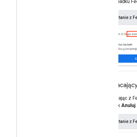
W przypadku Fe
Korzystanie z 
Powracający
Korzystając z F
przycisk
Anuluj
.
Korzystanie z 