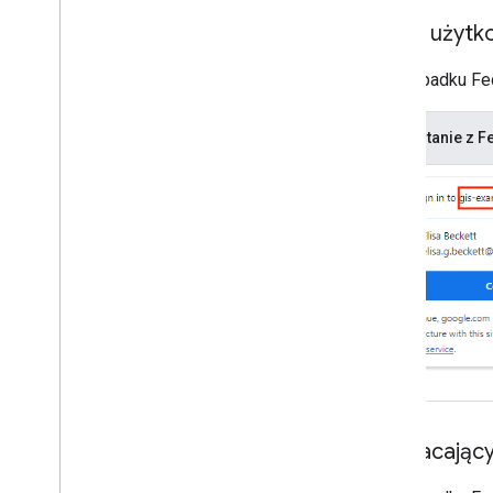
Nowy użytko
W przypadku Fe
Korzystanie z 
Powracający