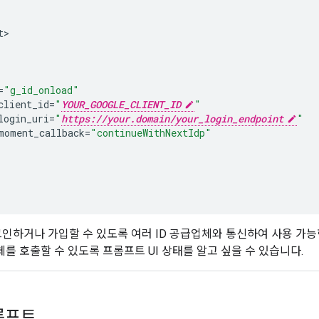
t
=
"g_id_onload"
client_id
=
"
YOUR_GOOGLE_CLIENT_ID
"
login_uri
=
"
https://your.domain/your_login_endpoint
"
moment_callback
=
"continueWithNextIdp"
인하거나 가입할 수 있도록 여러 ID 공급업체와 통신하여 사용 가능한
체를 호출할 수 있도록 프롬프트 UI 상태를 알고 싶을 수 있습니다.
롬프트