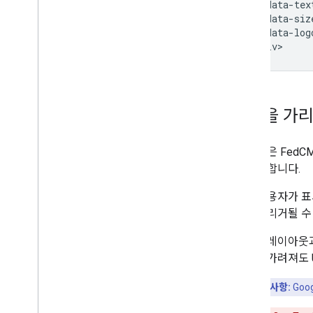
   data-tex
   data-siz
   data-log
원탭을 가리
이 섹션은 Fed
를 표시합니다.
최종 사용자가 표
창이 트리거될 수
페이지 레이아웃과
픽셀만 가려져도 
핵심 사항:
Goo