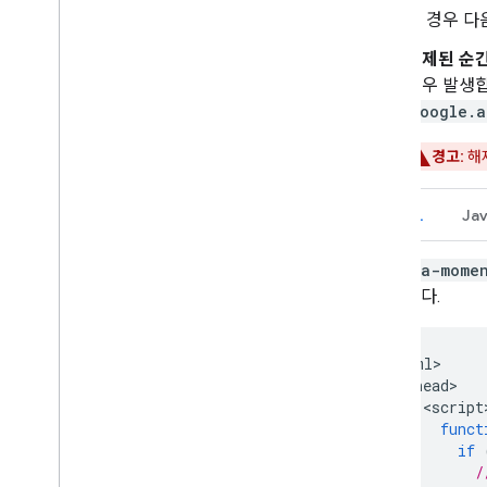
이 경우 다
해제된 순간
경우 발생
google.a
경고:
해제
HTML
Jav
data-mome
합니다.
<
html
<
head
<
script
funct
if
/