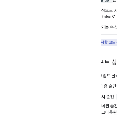
"signup"
은
기본적으로 사
성을 false
지원되는 속
핵심 사항:
코드
프롬프트 
자바스크립트 콜백
알림은 다음 순간
표시 순간:
건너뛴 순간
로그아웃된 