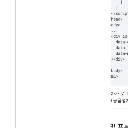
}
}
<
/
scrip
<
/
head
<
body
...
<
div
id
data
-
data
-
data
-
<
/
div
...
<
/
body
>

<
/html
사용자가 로그
음 ID 공급업
버튼 및 프