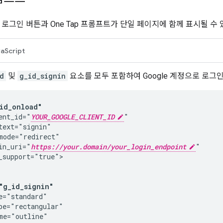
로 로그인 버튼과 One Tap 프롬프트가 단일 페이지에 함께 표시될 수
aScript
d
및
g_id_signin
요소를 모두 포함하여 Google 계정으로 로그
id_onload"
ent_id="
YOUR_GOOGLE_CLIENT_ID
"

text="signin"

mode="redirect"

in_uri="
https://your.domain/your_login_endpoint
"

_support="true">

"g_id_signin"
e="standard"

pe="rectangular"

me="outline"
