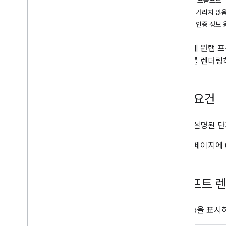
버튼 및 프롬프트
설정
원탭을 가리지 않
지원되는 브라우저
사용자 인증 정보 
HTML 코드 생성기
사이트에 원탭 프
Codelabs
롬프트를 렌더링
Google 계정으로 로그인 버튼
원탭 메시지
기본 요건
구현 단계
Google 계정으로 로그인 버튼 표시
설정
에 설명된 단
Google 원탭 표시
자동 로그인 및 로그아웃
로그인 페이지에 
고급 구성
서버 측에서 Google ID 토큰 확인
프롬프트 
ID 토큰 취소
iframe을 사용하여 원탭 통합
One Tap을 
브라우저의 네이티브 사용자 인증 정보 관
리자 표시