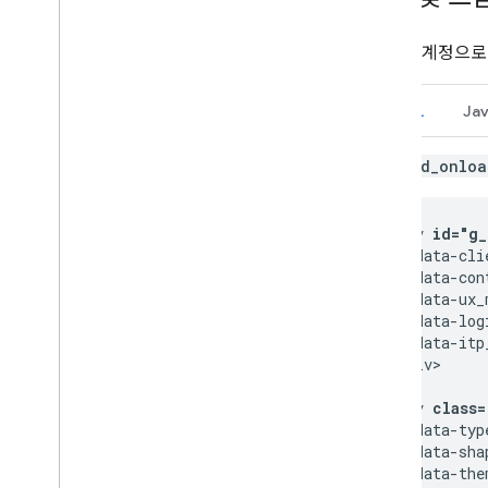
Google 계정으
HTML
Jav
g_id_onloa
<div 
id="g_
   data-cli
   data-con
   data-ux_
   data-log
   data-itp
</div>

<div 
class=
   data-typ
   data-sha
   data-the