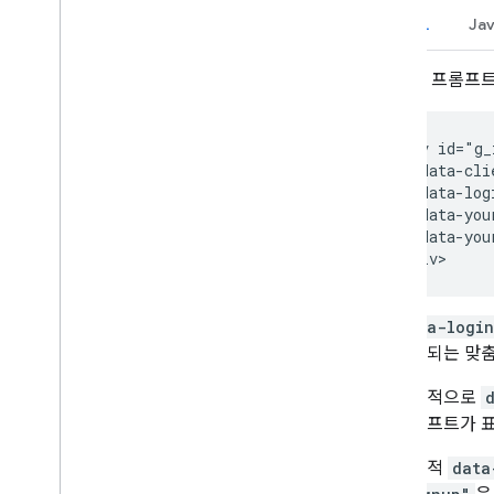
입력이 제한된 기기에서 로그인
HTML
Jav
HTML API 참조
원탭 프롬프트
Google로 로그인 API
<div id="g_
Java
Script API 참조
   data-cli
Google로 로그인 API
   data-log
중간 iframe API
   data-you
Intermediate iframe Support API
   data-you
이전 리소스
Fed
CM으로 이전
data-login
Google 로그인에서 이전
전송되는 맞춤
출시 노트
선택적으로
Google 계정으로 로그인 출시 노트
프롬프트가 표
선택적
data