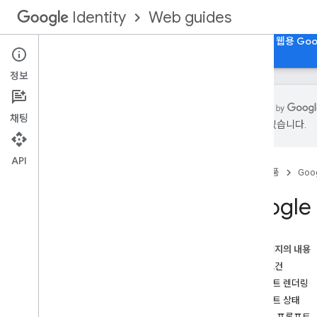
Web guides
Identity
홈
웹용 Google 계정으로 로그인
웹용 패스키
웹용 Goo
정보
채팅
있을 수 있습니다.
개요
웹 앱에 Google 계정으로 로그인 통합
API
홈
제품
Goog
기능
통합 고려사항
Googl
브랜드 가이드라인
웹에서 Google 계정으로 로그인 환경
이 페이지의 내용
Google 계정으로 로그인 버튼 UX
기본 요건
원탭 메시지 UX
프롬프트 렌더링
프롬프트 상태
시작하기