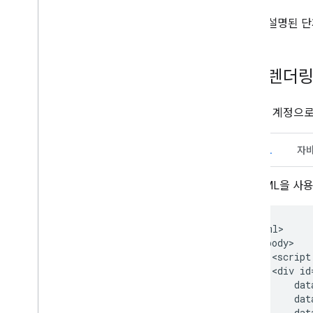
입력이 제한된 기기에서 로그인
설정
에 설명된 단
HTML API 참조
Google로 로그인 API
버튼 렌더
Java
Script API 참조
'Google 계정
Google로 로그인 API
중간 iframe API
Intermediate iframe Support API
HTML
자
이전 리소스
HTML을 사
Fed
CM으로 이전
Google 로그인에서 이전
<html>

  <body>

출시 노트
    <script
Google 계정으로 로그인 출시 노트
    <div id
        dat
        dat
        dat