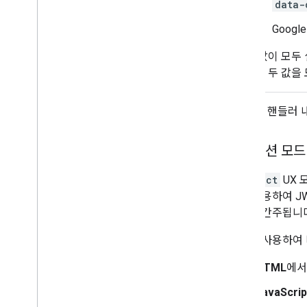
data-
Googl
두 값이 모두
경우 두 값을
JS 콜백 핸들러
리디렉션 모드
redirect
UX 
청
을 사용하여 J
법으로 간주됩니다
다음을 사용하여 
HTML
에서
JavaScrip