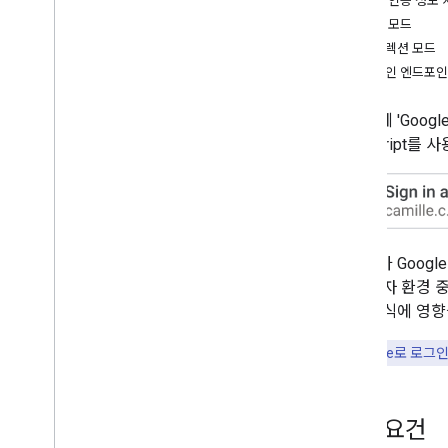
사용자 인증 정보 
설정
팝업 모드
지원되는 브라우저
리디렉션 모드
HTML 코드 생성기
로그인 엔드포인트
Codelabs
사이트에 'Goog
Google 계정으로 로그인 버튼
JavaScript
원탭 메시지
구현 단계
Google 계정으로 로그인 버튼 표시
Google 원탭 표시
사용자가 Googl
자동 로그인 및 로그아웃
및 사용자 환경 
되는 방식에 영향
고급 구성
요점:
Google로 로
서버 측에서 Google ID 토큰 확인
ID 토큰 취소
iframe을 사용하여 원탭 통합
기본 요건
브라우저의 네이티브 사용자 인증 정보 관
리자 표시