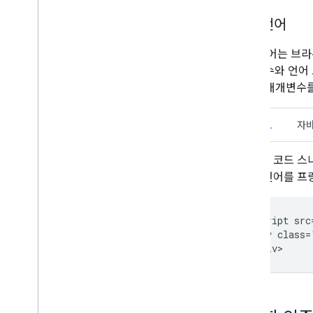
버튼 언어
버튼 언어는 브라
매개변수와 언어 코
locale
매개변수를
HTML
자
다음 코드 스
튼 언어를 프
<script src
<div class=