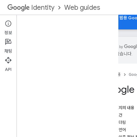
Web guides
Identity
홈
웹용 Google 계정으로 로그인
웹용 패스키
웹용 Goo
정보
채팅
있을 수 있습니다.
개요
웹 앱에 Google 계정으로 로그인 통합
API
홈
제품
Goog
기능
통합 고려사항
Googl
브랜드 가이드라인
웹에서 Google 계정으로 로그인 환경
이 페이지의 내용
Google 계정으로 로그인 버튼 UX
기본 요건
원탭 메시지 UX
버튼 렌더링
버튼 언어
시작하기