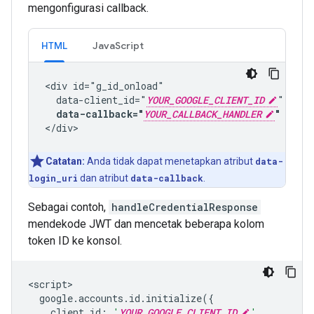
mengonfigurasi callback.
HTML
JavaScript
<div id="g_id_onload"

  data-client_id="
YOUR_GOOGLE_CLIENT_ID
"

data-callback="
YOUR_CALLBACK_HANDLER
"
Catatan:
Anda tidak dapat menetapkan atribut
data-
login_uri
dan atribut
data-callback
.
Sebagai contoh,
handleCredentialResponse
mendekode JWT dan mencetak beberapa kolom
token ID ke konsol.
<
script
google
.
accounts
.
id
.
initialize
({
client_id
:
'
YOUR_GOOGLE_CLIENT_ID
'
,