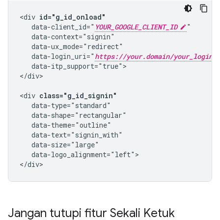
<div 
id="g_id_onload"
   data-client_id="
YOUR_GOOGLE_CLIENT_ID
"

   data-context="signin"

   data-ux_mode="redirect"

   data-login_uri="
https://your.domain/your_login_
   data-itp_support="true">

</div>

<div 
class="g_id_signin"
   data-type="standard"

   data-shape="rectangular"

   data-theme="outline"

   data-text="signin_with"

   data-size="large"

   data-logo_alignment="left">

Jangan tutupi fitur Sekali Ketuk