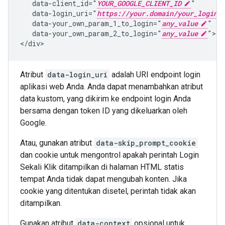
   data-client_id="
YOUR_GOOGLE_CLIENT_ID
"

   data-login_uri="
https://your.domain/your_login_
   data-your_own_param_1_to_login="
any_value
"

   data-your_own_param_2_to_login="
any_value
">

Atribut
data-login_uri
adalah URI endpoint login
aplikasi web Anda. Anda dapat menambahkan atribut
data kustom, yang dikirim ke endpoint login Anda
bersama dengan token ID yang dikeluarkan oleh
Google.
Atau, gunakan atribut
data-skip_prompt_cookie
dan cookie untuk mengontrol apakah perintah Login
Sekali Klik ditampilkan di halaman HTML statis
tempat Anda tidak dapat mengubah konten. Jika
cookie yang ditentukan disetel, perintah tidak akan
ditampilkan.
Gunakan atribut
data-context
opsional untuk