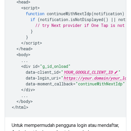
<
head
<
script
function
continueWithNextIdp
(
notification
)
{
if
(
notification
.
isNotDisplayed
()
||
notif
// try Next provider if One Tap is not d
}
}
<
/
script
<
/
head
<
body
...
<
div
id
=
"g_id_onload"
data
-
client_id
=
"
YOUR_GOOGLE_CLIENT_ID
"
data
-
login_uri
=
"
https://your.domain/your_log
data
-
moment_callback
=
"continueWithNextIdp"
<
/
div
...
<
/
body
>

<
/html
Untuk mempermudah pengguna login atau mendaftar,