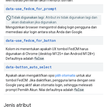
Membatasi pemilihan akun menurut domain.
data-use
_
fedcm
_
for
_
prompt
Tidak digunakan lagi:
Atribut ini tidak digunakan lagi dan
akan diabaikan jika digunakan.
Mengizinkan browser mengontrol dialog login pengguna dan
memediasi alur login antara situs Anda dan Google.
data-use
_
fedcm
_
for
_
button
Kolom ini menentukan apakah UX tombol FedCM harus
digunakan di Chrome (desktop M125+ dan Android M128+).
false
Defaultnya adalah
.
data-button
_
auto
_
select
Apakah akan mengaktifkan opsi
pilih otomatis
untuk alur
tombol FedCM. Jika diaktifkan, pengguna lama dengan sesi
Google yang aktif akan otomatis login, sehingga melewati
false
prompt Pemilih Akun. Nilai defaultnya adalah
.
Jenis atribut