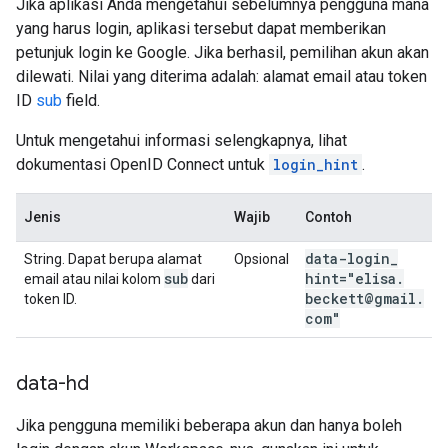
Jika aplikasi Anda mengetahui sebelumnya pengguna mana
yang harus login, aplikasi tersebut dapat memberikan
petunjuk login ke Google. Jika berhasil, pemilihan akun akan
dilewati. Nilai yang diterima adalah: alamat email atau token
ID
sub
field.
Untuk mengetahui informasi selengkapnya, lihat
dokumentasi OpenID Connect untuk
login_hint
.
Jenis
Wajib
Contoh
data-login
_
String. Dapat berupa alamat
Opsional
sub
hint="elisa
.
email atau nilai kolom
dari
beckett@gmail
.
token ID.
com"
data-hd
Jika pengguna memiliki beberapa akun dan hanya boleh