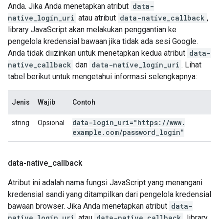
Anda. Jika Anda menetapkan atribut
data-
native_login_uri
atau atribut
data-native_callback
,
library JavaScript akan melakukan penggantian ke
pengelola kredensial bawaan jika tidak ada sesi Google.
Anda tidak diizinkan untuk menetapkan kedua atribut
data-
native_callback
dan
data-native_login_uri
. Lihat
tabel berikut untuk mengetahui informasi selengkapnya:
Jenis
Wajib
Contoh
data-login
_
uri="https:
/
/
www
.
string
Opsional
example
.
com
/
password
_
login"
data-native
_
callback
Atribut ini adalah nama fungsi JavaScript yang menangani
kredensial sandi yang ditampilkan dari pengelola kredensial
bawaan browser. Jika Anda menetapkan atribut
data-
native_login_uri
atau
data-native_callback
, library