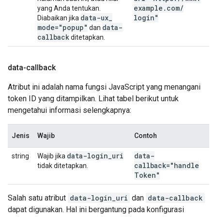
example
.
com
/
yang Anda tentukan.
data-ux
_
login"
Diabaikan jika
mode="popup"
data-
dan
callback
ditetapkan.
data-callback
Atribut ini adalah nama fungsi JavaScript yang menangani
token ID yang ditampilkan. Lihat tabel berikut untuk
mengetahui informasi selengkapnya:
Jenis
Wajib
Contoh
data-login
_
uri
data-
string
Wajib jika
callback="handle
tidak ditetapkan.
Token"
Salah satu atribut
data-login_uri
dan
data-callback
dapat digunakan. Hal ini bergantung pada konfigurasi