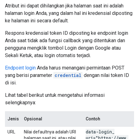
Atribut ini dapat dihilangkan jika halaman saat ini adalah
halaman login Anda, yang dalam hal ini kredensial diposting
ke halaman ini secara default.
Respons kredensial token ID diposting ke endpoint login
Anda saat tidak ada fungsi callback yang ditentukan dan
pengguna mengklik tombol Login dengan Google atau
Sekali Ketuk, atau login otomatis terjadi.
Endpoint login
Anda harus menangani permintaan POST
yang berisi parameter
credential
dengan nilai token ID
di isi.
Lihat tabel berikut untuk mengetahui informasi
selengkapnya:
Jenis
Opsional
Contoh
data-login
_
URL
Nilai defaultnya adalah URI
uri="https:
/
/
www
.
halaman saat ini, atau nilai