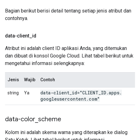
Bagian berikut berisi detail tentang setiap jenis atribut dan
contohnya.
data-client
_
id
Atribut ini adalah client ID aplikasi Anda, yang ditemukan
dan dibuat di konsol Google Cloud. Lihat tabel berikut untuk
mengetahui informasi selengkapnya:
Jenis
Wajib
Contoh
data-client
_
id="CLIENT
_
ID
.
apps
.
string
Ya
googleusercontent
.
com"
data-color
_
scheme
Kolom ini adalah skema warna yang diterapkan ke dialog
Satu Ketuk. Lihat tabel berikut untuk informasi