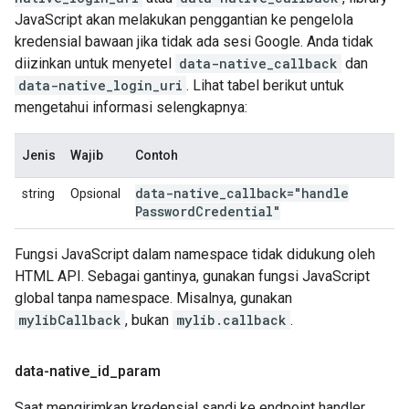
JavaScript akan melakukan penggantian ke pengelola
kredensial bawaan jika tidak ada sesi Google. Anda tidak
diizinkan untuk menyetel
data-native_callback
dan
data-native_login_uri
. Lihat tabel berikut untuk
mengetahui informasi selengkapnya:
Jenis
Wajib
Contoh
data-native
_
callback="handle
string
Opsional
Password
Credential"
Fungsi JavaScript dalam namespace tidak didukung oleh
HTML API. Sebagai gantinya, gunakan fungsi JavaScript
global tanpa namespace. Misalnya, gunakan
mylibCallback
, bukan
mylib.callback
.
data-native
_
id
_
param
Saat mengirimkan kredensial sandi ke endpoint handler