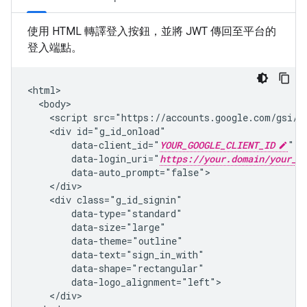
使用 HTML 轉譯登入按鈕，並將 JWT 傳回至平台的
登入端點。
<html>

  <body>

    <script src="https://accounts.google.com/gsi/cl
    <div id="g_id_onload"

        data-client_id="
YOUR_GOOGLE_CLIENT_ID
"

        data-login_uri="
https://your.domain/your_l
        data-auto_prompt="false">

    </div>

    <div class="g_id_signin"

        data-type="standard"

        data-size="large"

        data-theme="outline"

        data-text="sign_in_with"

        data-shape="rectangular"

        data-logo_alignment="left">

    </div>
