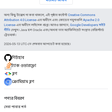
অন্য কিছু উল্লেখ না করা থাকলে, এই পৃষ্ঠার কন্টেন্ট
Creative Commons
Attribution 4.0 License
-এর অধীনে এবং কোডের নমুনাগুলি
Apache 2.0
License
-এর অধীনে লাইসেন্স প্রাপ্ত। আরও জানতে,
Google Developers সাইট
নীতি
দেখুন। Java হল Oracle এবং/অথবা তার অ্যাফিলিয়েট সংস্থার রেজিস্টার্ড
ট্রেডমার্ক।
2026-05-13 UTC-তে শেষবার আপডেট করা হয়েছে।
গিটহাব
স্ট্যাক ওভারফ্লো
ব্লগ
ক্রোমিয়াম ব্লগ
পণ্যর বিবরণ
সেবা পাবার শর্ত