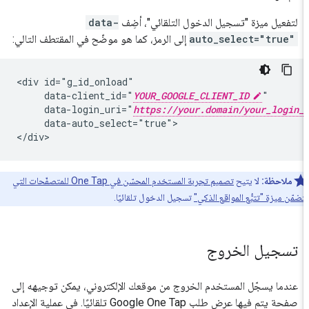
لتفعيل ميزة "تسجيل الدخول التلقائي"، أضِف
data-
auto_select="true"
إلى الرمز، كما هو موضّح في المقتطف التالي:
<div id="g_id_onload"

     data-client_id="
YOUR_GOOGLE_CLIENT_ID
"

     data-login_uri="
https://your.domain/your_login
     data-auto_select="true">

ملاحظة:
لا يتيح
تصميم تجربة المستخدم المحسّن في One Tap للمتصفّحات التي
مّن ميزة "تتبُّع المواقع الذكي"
تسجيل الدخول تلقائيًا.
تسجيل الخروج
عندما يسجّل المستخدم الخروج من موقعك الإلكتروني، يمكن توجيهه إلى
صفحة يتم فيها عرض طلب Google One Tap تلقائيًا. في عملية الإعداد