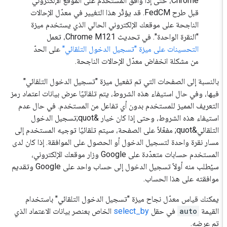
Chrome، حتى إذا وافق المستخدم على الموقع الإلكتروني
قبل طرح FedCM. قد يؤثّر هذا التغيير في معدّل الإحالات
الناجحة على موقعك الإلكتروني الحالي الذي يستخدم ميزة
"النقرة الواحدة". في تحديث Chrome M121، تعمل
التحسينات على ميزة "تسجيل الدخول التلقائي"
على الحدّ
من مشكلة انخفاض معدّل الإحالات الناجحة.
بالنسبة إلى الصفحات التي تم تفعيل ميزة "تسجيل الدخول التلقائي"
فيها، وفي حال استيفاء هذه الشروط، يتم تلقائيًا عرض بيانات اعتماد رمز
التعريف المميز للمستخدم بدون أي تفاعل من المستخدم. في حال عدم
استيفاء هذه الشروط، وحتى إذا كان خيار &quot;تسجيل الدخول
التلقائي&quot; مفعّلاً على الصفحة، سيتم تلقائيًا توجيه المستخدم إلى
مسار نقرة واحدة لتسجيل الدخول أو الحصول على الموافقة. إذا كان لدى
المستخدم حسابات متعدّدة على Google وزار موقعك الإلكتروني،
سيُطلب منه أولاً تسجيل الدخول إلى حساب واحد على Google وتقديم
موافقته على هذا الحساب.
يمكنك قياس معدّل نجاح ميزة "تسجيل الدخول التلقائي" باستخدام
القيمة
auto
في حقل
select_by
الخاص بعنصر بيانات الاعتماد الذي
تم عرضه.