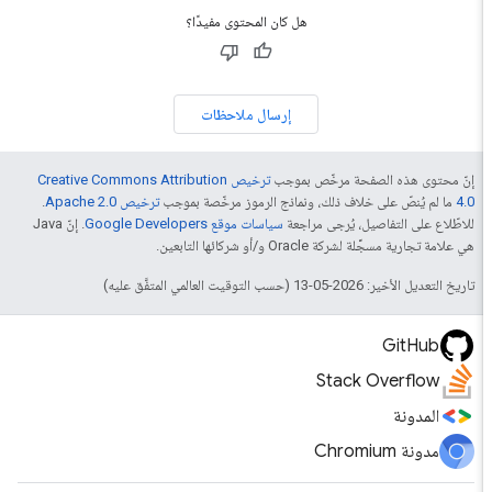
هل كان المحتوى مفيدًا؟
إرسال ملاحظات
إنّ محتوى هذه الصفحة مرخّص بموجب
ترخيص Creative Commons Attribution
4.0‏
ما لم يُنصّ على خلاف ذلك، ونماذج الرموز مرخّصة بموجب
ترخيص Apache 2.0‏
.
للاطّلاع على التفاصيل، يُرجى مراجعة
سياسات موقع Google Developers‏
. إنّ Java
هي علامة تجارية مسجَّلة لشركة Oracle و/أو شركائها التابعين.
تاريخ التعديل الأخير: 2026-05-13 (حسب التوقيت العالمي المتفَّق عليه)
GitHub
Stack Overflow
المدونة
مدونة Chromium