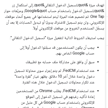
تهدف ميزة &quot;تسجيل الدخول التلقائي&quot; إلى استكمال زر
&quot;تسجيل الدخول باستخدام حساب Google&quot; ومربّعات حوار
One Tap. تم تصميم هذه الميزة ليتم استخدامها في جميع أنحاء موقعك
الإلكتروني، ولن يتم تسجيل الاشتراك يدويًا أو تبديل الحسابات إلا بعد أن
يسجّل المستخدم الخروج من موقعك الإلكتروني أولاً.
يجب استيفاء الشروط التالية لتفعيل ميزة "تسجيل الدخول التلقائي":
يجب أن يكون المستخدمون قد سجّلوا الدخول أولاً إلى
حساب Google الخاص بهم،
سبق أن وافق على مشاركة ملف حسابه مع تطبيقك
عند استخدام FedCM، لم يتم إجراء سوى محاولة تسجيل
دخول واحدة خلال آخر 10 دقائق. يظهر خيار "نقرة واحدة"
عند تكرار محاولات تسجيل الدخول خلال هذه الفترة.
عند استخدام FedCM، يطلب Chrome من المستخدمين
إعادة تأكيد رغبتهم في تسجيل الدخول إلى الموقع
الإلكتروني باستخدام حساب Google في كل مثيل من