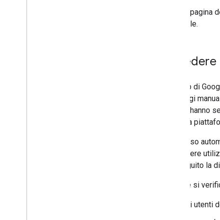
Questa pagina de
Per iniziare
di Google.
Configurazione
Browser supportati
generatore di codice HTML
Accedere 
codelab
Pulsante Accedi con Google
One Tap di Googl
Prompt One Tap
passaggi manuali
Google hanno sel
Procedura di implementazione
sulla tua piattaf
Visualizzare il pulsante Accedi con
Google
L'accesso automa
Mostra Google One Tap
per essere utiliz
Accesso e disconnessione
ha eseguito la d
automatici
Affinché si veri
Configurazione avanzata
Gli utenti
Verificare il token ID di Google sul lato
server