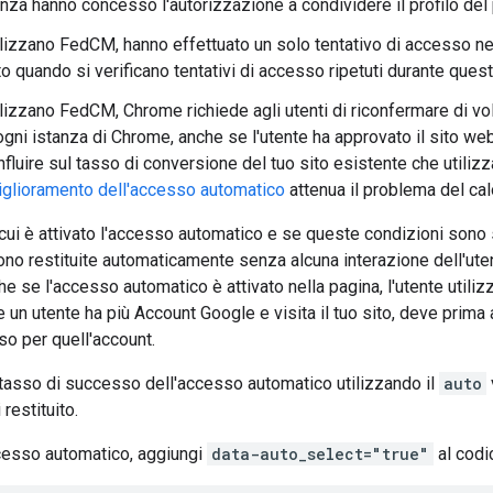
nza hanno concesso l'autorizzazione a condividere il profilo del 
lizzano FedCM, hanno effettuato un solo tentativo di accesso neg
o quando si verificano tentativi di accesso ripetuti durante quest
lizzano FedCM, Chrome richiede agli utenti di riconfermare di vo
ogni istanza di Chrome, anche se l'utente ha approvato il sito w
nfluire sul tasso di conversione del tuo sito esistente che utili
miglioramento dell'accesso automatico
attenua il problema del cal
 cui è attivato l'accesso automatico e se queste condizioni sono 
ono restituite automaticamente senza alcuna interazione dell'ut
e se l'accesso automatico è attivato nella pagina, l'utente utiliz
e un utente ha più Account Google e visita il tuo sito, deve prim
so per quell'account.
 tasso di successo dell'accesso automatico utilizzando il
auto
 restituito.
ccesso automatico, aggiungi
data-auto_select="true"
al codi