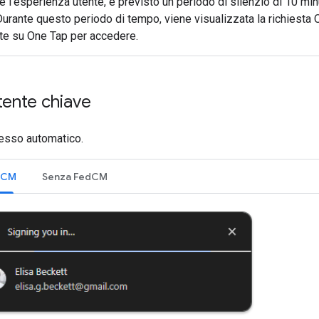
e l'esperienza utente, è previsto un periodo di silenzio di 10 min
urante questo periodo di tempo, viene visualizzata la richiesta O
te su One Tap per accedere.
tente chiave
cesso automatico.
edCM
Senza FedCM