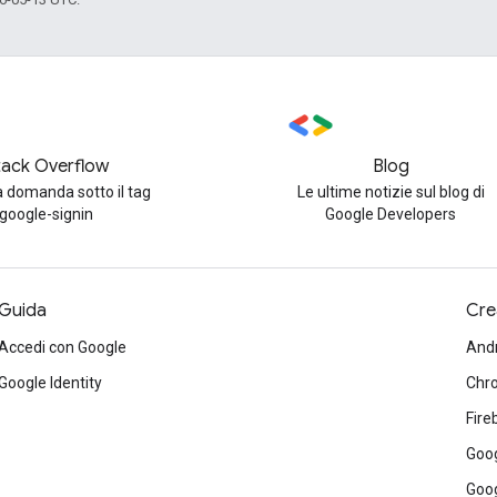
tack Overflow
Blog
 domanda sotto il tag
Le ultime notizie sul blog di
google-signin
Google Developers
Guida
Cre
Accedi con Google
And
Google Identity
Chr
Fire
Goog
Goog