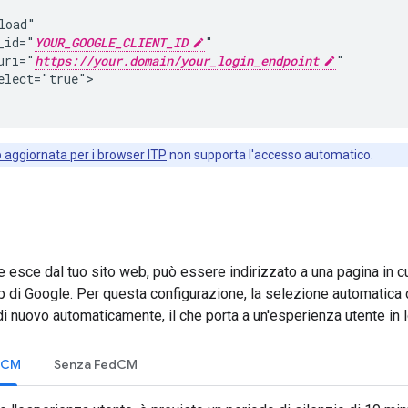
load"

_id="
YOUR_GOOGLE_CLIENT_ID
"

uri="
https://your.domain/your_login_endpoint
"

elect="true">

 aggiornata per i browser ITP
non supporta l'accesso automatico.
 esce dal tuo sito web, può essere indirizzato a una pagina in 
p di Google. Per questa configurazione, la selezione automatica d
di nuovo automaticamente, il che porta a un'esperienza utente in 
edCM
Senza FedCM