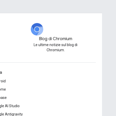
Blog di Chromium
Le ultime notizie sul blog di
Chromium.
a
roid
ome
base
le AI Studio
le Antigravity