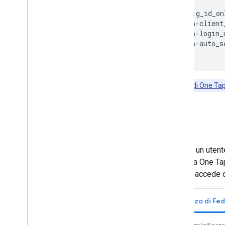
Note di rilascio
<div id="g_id_on
Note di rilascio di Accedi con Google
     data-client
     data-login_
     data-auto_s
Nota:
l'
UX di One Tap
Esci
Quando un utente
richiesta One Ta
l'utente accede 
Utilizzo di F