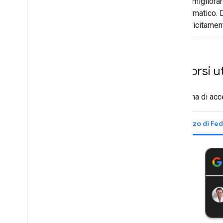
Per migliorar
automatico. D
esplicitamen
Percorsi u
La pagina di ac
Utilizzo di F