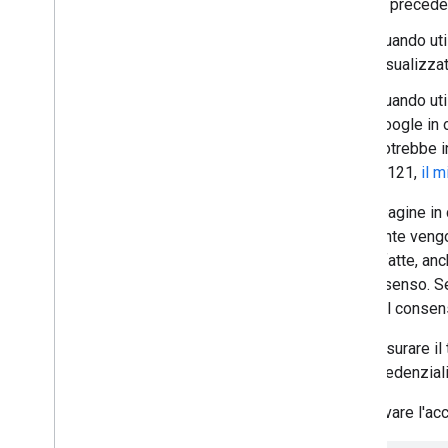
In precede
Revocare gli ID token
Integrare One Tap utilizzando un iframe
Quando uti
Visualizzare il gestore delle credenziali
visualizzat
nativo del browser
Accedere su dispositivi a input limitato
Quando uti
Google in 
Riferimenti API HTML
potrebbe i
API Accedi con Google
M121,
il 
Per le pagine in
Riferimenti all'API Java
Script
dell'utente veng
API Accedi con Google
soddisfatte, anch
API iframe intermedio
o il consenso. S
API di supporto iframe intermedio
fornito il consen
Risorse per la migrazione
Puoi misurare il
Esegui la migrazione a Fed
CM
delle credenziali
Eseguire la migrazione da Accedi con
Google
Per attivare l'a