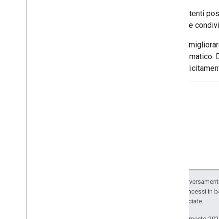
Gli utenti po
viene condivi
Per migliorar
automatico. D
esplicitamen
Salvo quando diversamente 
codice sono concessi in b
delle sue consociate.
Ultimo aggiornamento 202