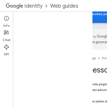
Web guides
Identity
Home page
Accedi con Google per il web
Passkey pe
Info
Chat
traduzioni generat
Panoramica
Integrare Accedi con Google nella tua
API
app web
Home page
Pro
Funzionalità
Accesso
Considerazioni sull'integrazione
Linee guida per il branding
Su questa pagi
Esperienza di Accedi con Google
Accedere automat
sul web
Esci
UX con il pulsante Accedi con Google
Percorsi utente c
UX del prompt One Tap