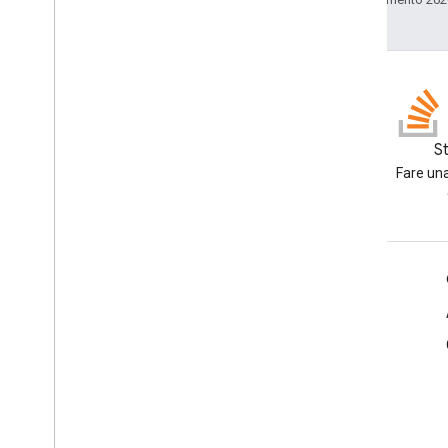
GitHub
S
Crea un fork dei nostri
Fare una
campioni e provali anche tu
Informazioni sul prodotto
Termini di servizio
Linee guida per il branding