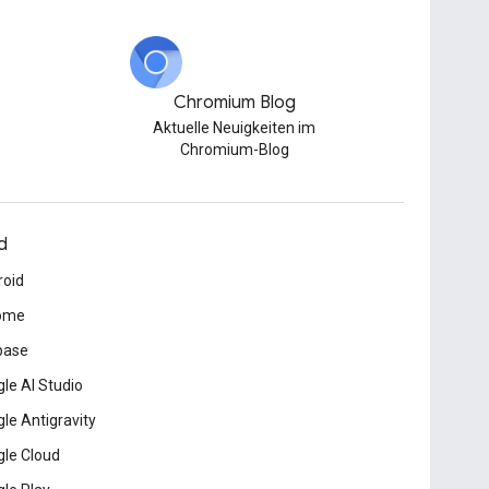
Chromium Blog
Aktuelle Neuigkeiten im
Chromium-Blog
d
roid
ome
base
le AI Studio
le Antigravity
le Cloud