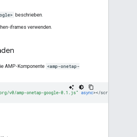
ogle>
beschrieben.
chen-iframes verwenden.
aden
e die AMP-Komponente
<amp-onetap-
org/v0/amp-onetap-google-0.1.js"
async
><
/script