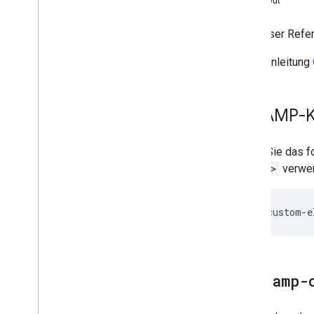
Layout
Informationen für Einsteiger
Auf dieser Ref
Einrichtung
Unterstützte Browser
In der Anleitung
HTML-Code-Generator
Codelabs
Die AMP-
Schaltfläche „Über Google anmelden“
One Tap-Prompt
Fügen Sie das f
google>
verwe
Implementierungsschritte
Schaltfläche „Über Google anmelden“
anzeigen
<
script
custom
-
e
Google One Tap anzeigen
Automatische Anmeldung und
Abmeldung
Erweiterte Konfiguration
Die
<amp-
Google-ID-Token auf Serverseite
bestätigen