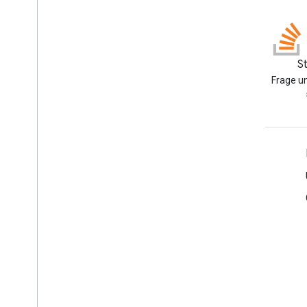
GitHub
S
Beispiele durchgehen und
Frage u
selbst ausprobieren
Produktinfo
Nutzungsbedingungen
Branding-Richtlinien