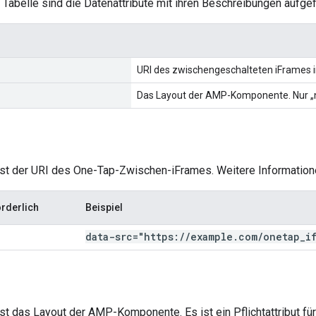
 Tabelle sind die Datenattribute mit ihren Beschreibungen aufgef
URI des zwischengeschalteten iFrames 
Das Layout der AMP-Komponente. Nur „no
ist der URI des One-Tap-Zwischen-iFrames. Weitere Informatione
orderlich
Beispiel
data-src="https:
/
/
example
.
com
/
onetap
_
i
 ist das Layout der AMP-Komponente. Es ist ein Pflichtattribut