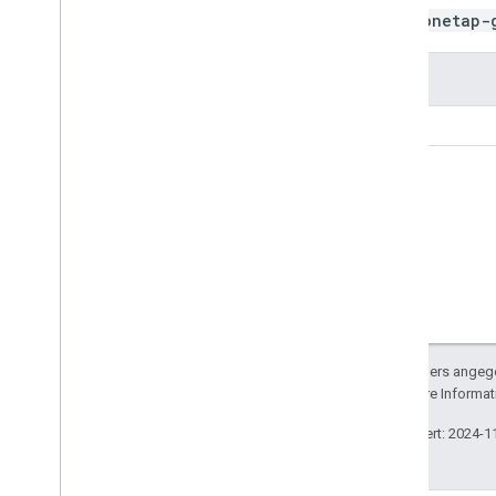
Von Google Log-in migrieren
<amp-onetap-
Versionshinweise
Typ
Versionshinweise zur Anmeldung über
Google
String
Sofern nicht anders angege
lizenziert. Weitere Informa
Zuletzt aktualisiert: 2024-1