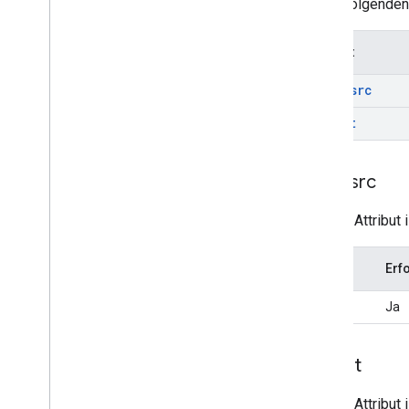
In der folgenden
ID-Tokens widerrufen
One Tap mithilfe eines i
Frames
einbinden
Attribut
Den nativen Anmeldedaten-Manager
des Browsers anzeigen
data-src
Anmeldung auf Geräten mit begrenzter
Eingabe
layout
HTML API-Referenzen
data-src
Mit der Sign in with Google API
anmelden
Dieses Attribut 
Java
Script API-Referenzen
Mit der Sign in with Google API
Typ
Erf
anmelden
Zwischen-i
Frame-API
String
Ja
Intermediate iframe Support API
Layout
Migrationsressourcen
Zu Fed
CM migrieren
Dieses Attribut