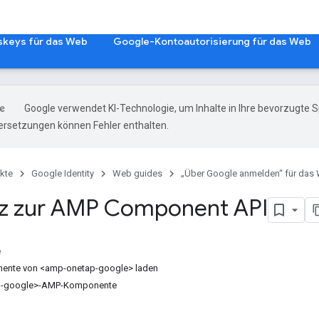
skeys für das Web
Google-Kontoautorisierung für das Web
Google verwendet KI-Technologie, um Inhalte in Ihre bevorzugte 
ersetzungen können Fehler enthalten.
kte
Google Identity
Web guides
„Über Google anmelden“ für das
z zur AMP Component API
e
ente von <amp-onetap-google> laden
p-google>-AMP-Komponente