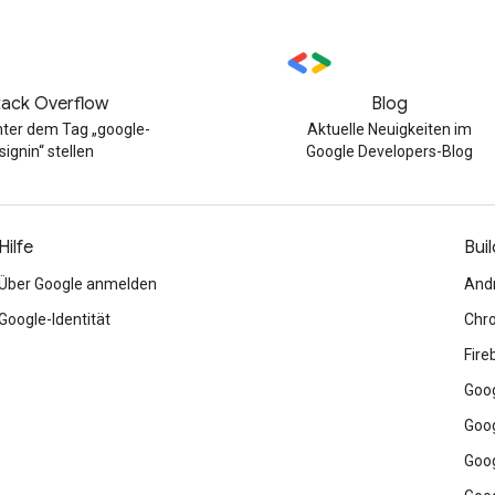
tack Overflow
Blog
nter dem Tag „google-
Aktuelle Neuigkeiten im
signin“ stellen
Google Developers-Blog
Hilfe
Buil
Über Google anmelden
And
Google-Identität
Chr
Fire
Goog
Goog
Goog