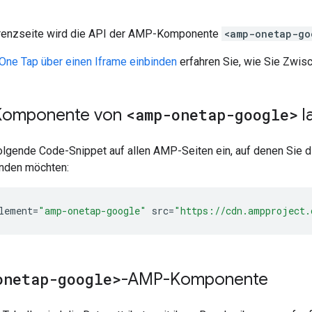
erenzseite wird die API der AMP-Komponente
<amp-onetap-go
One Tap über einen Iframe einbinden
erfahren Sie, wie Sie Zwis
Komponente von
<amp-onetap-google>
l
olgende Code-Snippet auf allen AMP-Seiten ein, auf denen Si
nden möchten:
lement
=
"amp-onetap-google"
src
=
"https://cdn.ampproject.
onetap-google>
-AMP-Komponente