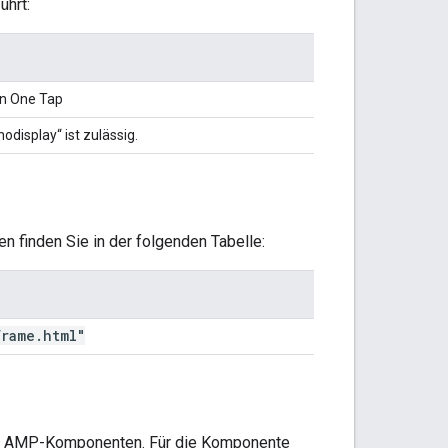
ührt:
in One Tap
display“ ist zulässig.
n finden Sie in der folgenden Tabelle:
frame
.
html"
 für AMP-Komponenten. Für die Komponente