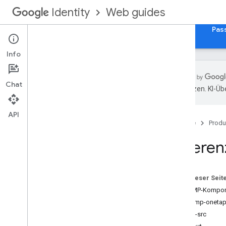
Web guides
Identity
Startseite
„Über Google anmelden“ für das Web
Pas
Info
Chat
übersetzen. KI-Üb
Übersicht
„Über Google anmelden“ in Ihre
API
Webanwendung einbinden
Startseite
Produ
Funktionen
Referen
Hinweise zur Integration
Branding-Richtlinien
Auf dieser Seit
„Über Google anmelden“ im Web
Die AMP-Kompon
Benutzeroberfläche der Schaltfläche
Die <amp-oneta
„Über Google anmelden“
data-src
UX für One Tap-Aufforderung