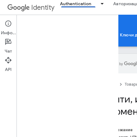
Authentication
Авторизац
Identity
Authentication
Информация
Войти через Google
Проверка приложения
Ключи 
Чат
API
Войти через Google
Главная
Товар
Обзор
Истории успеха
Войти
,
Пакет безопасности
фирмен
Защита перекрестных аккаунтов
Политики OAuth 2
.
0
Рекомендации
Содержание
Рекомендации по брендингу