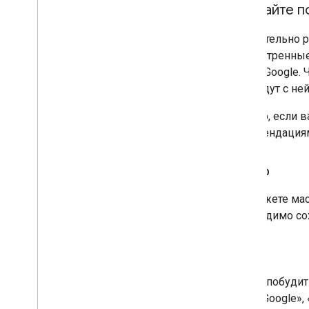
Создайте п
Настоятельно 
рассмотренны
бренд Google. 
они будут с не
Однако, если 
рекомендация
Размер
Вы можете мас
необходимо сох
Текст
Чтобы побудит
через Google»,