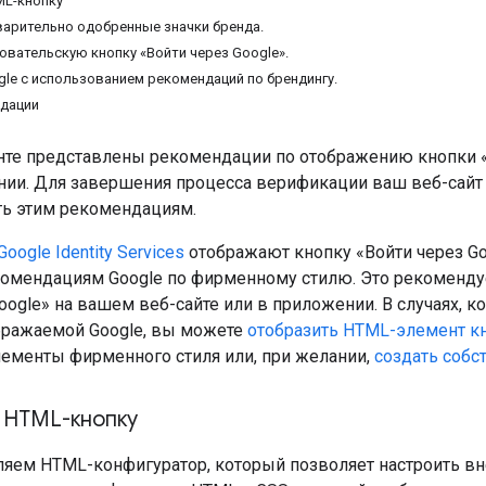
ML-кнопку
варительно одобренные значки бренда.
овательскую кнопку «Войти через Google».
gle с использованием рекомендаций по брендингу.
ндации
нте представлены рекомендации по отображению кнопки «
нии. Для завершения процесса верификации ваш веб-сай
ть этим рекомендациям.
oogle Identity Services
отображают кнопку «Войти через Goo
омендациям Google по фирменному стилю. Это рекоменду
oogle» на вашем веб-сайте или в приложении. В случаях, 
ображаемой Google, вы можете
отобразить HTML-элемент к
ементы фирменного стиля или, при желании,
создать собс
 HTML-кнопку
яем HTML-конфигуратор, который позволяет настроить вне