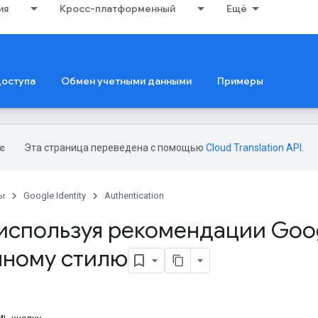
ия
Кросс-платформенный
Ещё
доступа
Обмен учетными данными
Примеры
Эта страница переведена с помощью
Cloud Translation API
.
ы
Google Identity
Authentication
используя рекомендации Goog
ному стилю