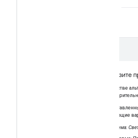
Загрузите 
В качестве ал
предварительн
Представленны
следующие ва
Тема:
Све