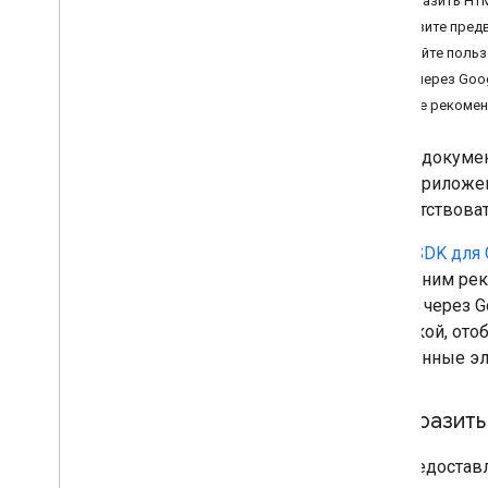
Отобразить HT
Загрузите пред
Кодлабы
Создайте польз
Войти через Google для Android
Вход через Goo
Кнопка «Войти с помощью Google»
для веб-браузера
Другие рекоме
Запрос на веб-запрос одним
нажатием
В этом докуме
Войти через Google для i
OS
или в приложе
соответствова
Протоколы
Open
ID Connect (OIDC)
Наши
SDK для G
Справочник API OIDC
последним рек
«Войти через G
Поддерживаемые платформы
с кнопкой, от
Android
одобренные эл
i
OS
Web
Отобразить
Функции раннего доступа
Мы предоставл
Пакет безопасности