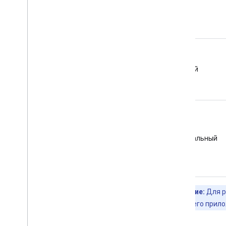
Свет
Темный
Нейтральный
Примечание:
Для р
на языке вашего прило