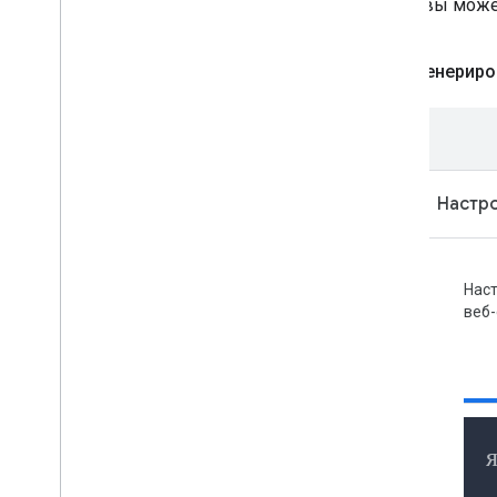
Затем вы може
Сгенериро