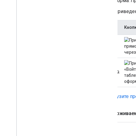
Форма:
Пр
Ниже приведен
Тема
Кноп
Свет
Темный
Загрузите п
Поддерживае