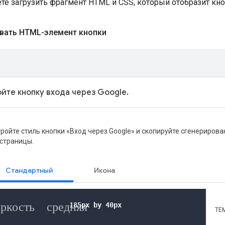
те загрузить фрагмент HTML и CSS, который отобразит кно
вать HTML-элемент кнопки