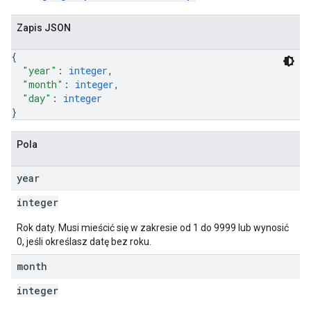
Zapis JSON
{
"year"
: 
integer
,
"month"
: 
integer
,
"day"
: 
integer
}
Pola
year
integer
Rok daty. Musi mieścić się w zakresie od 1 do 9999 lub wynosić
0, jeśli określasz datę bez roku.
month
integer