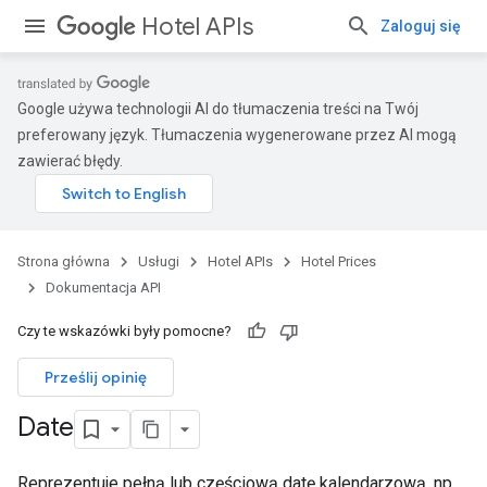
Hotel APIs
Zaloguj się
Google używa technologii AI do tłumaczenia treści na Twój
preferowany język. Tłumaczenia wygenerowane przez AI mogą
zawierać błędy.
Strona główna
Usługi
Hotel APIs
Hotel Prices
Dokumentacja API
Czy te wskazówki były pomocne?
Prześlij opinię
Date
Reprezentuje pełną lub częściową datę kalendarzową, np.