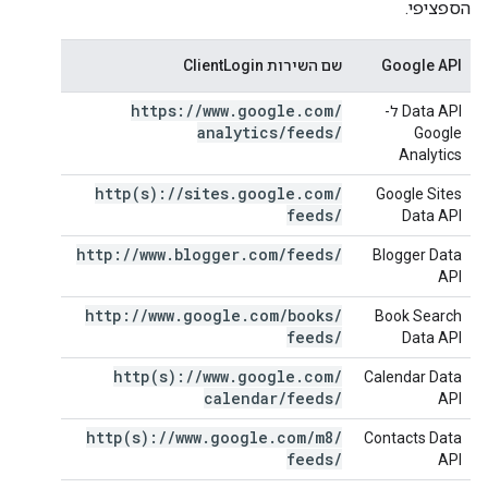
הספציפי.
Google API
שם השירות ClientLogin
https:
/
/
www
.
google
.
com
/
Data API ל-
analytics
/
feeds
/
Google
Analytics
http(
s):
/
/
sites
.
google
.
com
/
Google Sites
feeds
/
Data API
http:
/
/
www
.
blogger
.
com
/
feeds
/
Blogger Data
API
http:
/
/
www
.
google
.
com
/
books
/
Book Search
feeds
/
Data API
http(
s):
/
/
www
.
google
.
com
/
Calendar Data
calendar
/
feeds
/
API
http(
s):
/
/
www
.
google
.
com
/
m8
/
Contacts Data
feeds
/
API