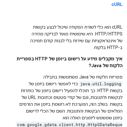
cURL
cURL הוא כלי לשורת הפקודה שיכול לבצע בקשות
HTTP/HTTPS. היא שימושית מאוד לבדיקה מהירה
של אינטראקציות עם שירות בלי לבנות קודם תמיכה
ב-HTTP בלקוח.
איך מקבלים מידע על רישום ביומן של HTTP בספריית
הלקוח של Java?
ספריות הלקוח של Java משתמשות בחבילה
java.util.logging
כדי לאפשר רישום ביומן של
בקשות HTTP. כך תוכלו להפעיל רישום ביומן של כותרות
לבקשות ולתגובות, וגם של קודי סטטוס וכתובות URL של
בקשות. בשלב הזה, המערכת לא רושמת ביומן את הזרמים
המלאים של הבקשות והתגובות. השם של הכלי לרישום
ביומן שמשמש ליומנים האלה הוא
com.google.gdata.client.http.HttpGDataReque