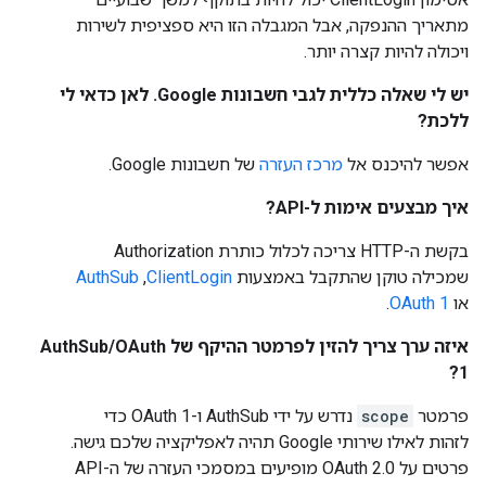
מתאריך ההנפקה, אבל המגבלה הזו היא ספציפית לשירות
ויכולה להיות קצרה יותר.
יש לי שאלה כללית לגבי חשבונות Google. לאן כדאי לי
ללכת?
אפשר להיכנס אל
מרכז העזרה
של חשבונות Google.
איך מבצעים אימות ל-API?
בקשת ה-HTTP צריכה לכלול כותרת Authorization
שמכילה טוקן שהתקבל באמצעות
ClientLogin
,‏
AuthSub
או
OAuth 1
.
איזה ערך צריך להזין לפרמטר ההיקף של AuthSub/OAuth
1?
פרמטר
scope
נדרש על ידי AuthSub ו-OAuth 1 כדי
לזהות לאילו שירותי Google תהיה לאפליקציה שלכם גישה.
פרטים על OAuth 2.0 מופיעים במסמכי העזרה של ה-API