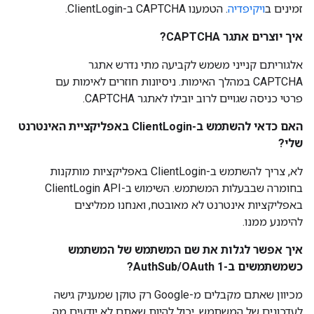
זמינים ב
ויקיפדיה
. הטמענו CAPTCHA ב-ClientLogin.
איך יוצרים אתגר CAPTCHA?
אלגוריתם קנייני משמש לקביעה מתי נדרש אתגר
CAPTCHA במהלך האימות. ניסיונות חוזרים לאימות עם
פרטי כניסה שגויים לרוב יובילו לאתגר CAPTCHA.
האם כדאי להשתמש ב-ClientLogin באפליקציית האינטרנט
שלי?
לא, צריך להשתמש ב-ClientLogin באפליקציות מותקנות
בחומרה שבבעלות המשתמש. השימוש ב-ClientLogin API
באפליקציות אינטרנט לא מאובטח, ואנחנו ממליצים
להימנע ממנו.
איך אפשר לגלות את שם המשתמש של המשתמש
כשמשתמשים ב-AuthSub/OAuth 1?
מכיוון שאתם מקבלים מ-Google רק טוקן שמעניק גישה
לעדכונים של המשתמש, יכול להיות שאתם לא יודעים מה