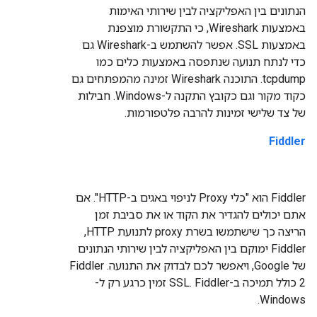
הנתונים בין האפליקציה לבין שירותי האימות
באמצעות Wireshark, כי התקשורת מוצפנת
באמצעות SSL. אפשר להשתמש ב-Wireshark גם
כדי לנתח תנועה שנתפסה באמצעות כלים כמו
tcpdump. התוכנה Wireshark זמינה מהמפתחים גם
כקוד מקור וגם כקובץ התקנה ל-Windows. חבילות
של צד שלישי זמינות להרבה פלטפורמות.
Fiddler
Fiddler הוא "כלי Proxy לניפוי באגים ב-HTTP". אם
אתם יכולים להגדיר את הקוד או את סביבת זמן
הריצה כך שישתמשו בשרת proxy לתנועת HTTP,‏
Fiddler ימוקם בין האפליקציה לבין שירותי הנתונים
של Google, ויאפשר לכם לבדוק את התנועה. ‫Fiddler
2 כולל תמיכה ב-SSL. Fiddler זמין כרגע רק ל-
Windows.