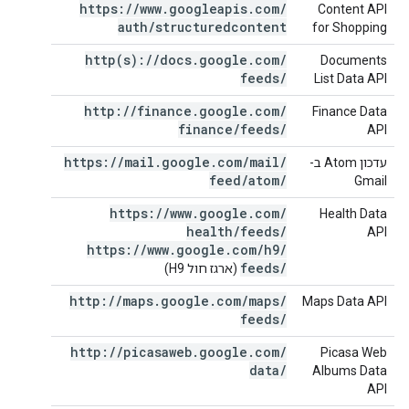
https:
/
/
www
.
googleapis
.
com
/
Content API
auth
/
structuredcontent
for Shopping
http(
s):
/
/
docs
.
google
.
com
/
Documents
feeds
/
List Data API
http:
/
/
finance
.
google
.
com
/
Finance Data
finance
/
feeds
/
API
https:
/
/
mail
.
google
.
com
/
mail
/
עדכון Atom ב-
feed
/
atom
/
Gmail
https:
/
/
www
.
google
.
com
/
Health Data
health
/
feeds
/
API
https:
/
/
www
.
google
.
com
/
h9
/
feeds
/
(ארגז חול H9)
http:
/
/
maps
.
google
.
com
/
maps
/
Maps Data API
feeds
/
http:
/
/
picasaweb
.
google
.
com
/
Picasa Web
data
/
Albums Data
API