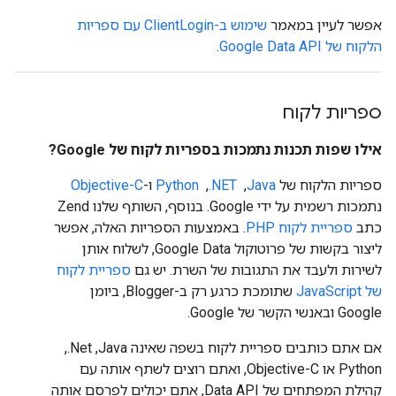
אפשר לעיין במאמר
שימוש ב-ClientLogin עם ספריות
הלקוח של Google Data API
.
ספריות לקוח
אילו שפות תכנות נתמכות בספריות לקוח של Google?
ספריות הלקוח של
Java
, ‏
‎.NET
, ‏
Python
ו-
Objective-C
נתמכות רשמית על ידי Google. בנוסף, השותף שלנו Zend
כתב
ספריית לקוח PHP
. באמצעות הספריות האלה, אפשר
ליצור בקשות של פרוטוקול Google Data, לשלוח אותן
לשירות ולעבד את התגובות של השרת. יש גם
ספריית לקוח
של JavaScript
שתומכת כרגע רק ב-Blogger, ביומן
Google ובאנשי הקשר של Google.
אם אתם כותבים ספריית לקוח בשפה שאינה Java,‏ ‎.Net, ‏
Python או Objective-C, ואתם רוצים לשתף אותה עם
קהילת המפתחים של Data API, אתם יכולים לפרסם אותה