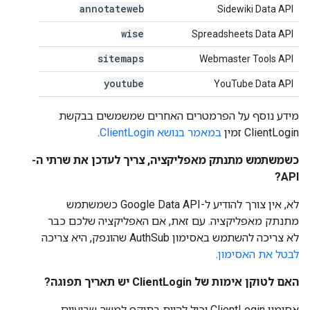
annotateweb
Sidewiki Data API
wise
Spreadsheets Data API
sitemaps
Webmaster Tools API
youtube
YouTube Data API
מידע נוסף על הפרמטרים האחרים שמשמשים בבקשת
ClientLogin זמין
במאמר בנושא ClientLogin
.
כשמשתמש מתנתק מאפליקציה, צריך לעדכן את שרתי ה-
API?
לא, אין צורך להודיע ל-Google Data API כשמשתמש
מתנתק מאפליקציה. עם זאת, אם האפליקציה שלכם כבר
לא צריכה להשתמש באסימון AuthSub שהונפק, היא צריכה
לבטל את האסימון
.
האם לטוקן אימות של ClientLogin יש תאריך תפוגה?
אסימון ClientLogin יכול להיות בתוקף למשך שבועיים