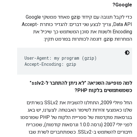
Google?
כדי לקבל תגובה עם קידוד gzip מאחד ממשקי Google
Data API, צריך לבצע שני דברים: להגדיר כותרת Accept-
Encoding ולשנות את סוכן המשתמש כך שיכיל את
המחרוזת gzip. דוגמה לכותרות בפורמט תקין:
User-Agent: my program (gzip)

Accept-Encoding: gzip
למה מופיעה השגיאה "לא ניתן להתחבר ל-sslv2"
כשמשתמשים בלקוח PHP?
החל מיולי 2009, התחלנו להשבית את SSLv2 בשרתים
שלנו כאמצעי זהירות לשיפור האבטחה. לצערנו, יש באג
בגרסאות מוקדמות של ספריית הלקוח של PHP שפורסמו
לפני יולי 2007 (גרסה 1.0.0 וגרסאות קודמות), שמכריח
חיבורים להשתמש ב-SSLv2. כשמתחברים לשרת שבו