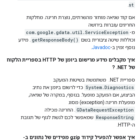
.
st
אם קוד שגיאה מוחזר מהשרתים, נוצרת חריגה. מחלקות
החריגים עוברות בירושה
מ-
com.google.gdata.util.ServiceException
וכוללות שיטה ציבורית בשם
getResponseBody()
. מידע
נוסף זמין ב-
Javadoc
.
איך מקבלים מידע מרישום ביומן של HTTP בספריית הלקוח
של ‎ .NET?
ספריית ‎ .NET משתמשת בשיטות המעקב
System.Diagnostics
כדי לרשום ביומן את נתיב
הביצוע, אם המעקב מופעל. בנוסף, במקרה של שגיאה,
מופעלת חריגה (exception) מסוג
GDataRequestException
. החריגה מכילה
ResponseString
שמאפשר לכם לגשת לגוף של תגובת
ה-HTTP.
איך אפשר להפעיל קידוד gzip מפידים של נתונים ב-