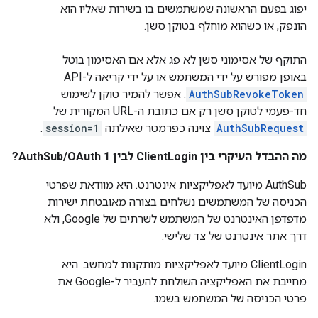
יפוג בפעם הראשונה שמשתמשים בו בשירות שאליו הוא
הונפק, או כשהוא מוחלף בטוקן סשן.
התוקף של אסימוני סשן לא פג אלא אם האסימון בוטל
באופן מפורש על ידי המשתמש או על ידי קריאה ל-API‏
AuthSubRevokeToken
. אפשר להמיר טוקן לשימוש
חד-פעמי לטוקן סשן רק אם כתובת ה-URL המקורית של
AuthSubRequest
צוינה כפרמטר שאילתה
session=1
.
מה ההבדל העיקרי בין ClientLogin לבין AuthSub/OAuth 1?
‫AuthSub מיועד לאפליקציות אינטרנט. היא מוודאת שפרטי
הכניסה של המשתמשים נשלחים בצורה מאובטחת ישירות
מדפדפן האינטרנט של המשתמש לשרתים של Google, ולא
דרך אתר אינטרנט של צד שלישי.
‫ClientLogin מיועד לאפליקציות מותקנות למחשב. היא
מחייבת את האפליקציה השולחת להעביר ל-Google את
פרטי הכניסה של המשתמש בשמו.