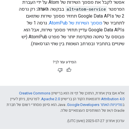
אפשר לקבל את מסמך השירות של Atom על ידי העברת
הפרמטר
alt=atom-service
בבקשה.
הערה:
רק גרסה
2 של Google Data APIs תחזיר מסמך שירות שתואם
לתחביר של
מסמך השירות של AtomPub
. גרסה 1 של
Google Data APIs עדיין תחזיר מסמך שירות, אבל הוא
מבוסס על טיוטה מוקדמת יותר של מפרט AtomPub (יש
שינויים בתחביר ובמרחב השמות בין שתי הגרסאות).
המידע עזר לך?
אלא אם צוין אחרת, התוכן של דף זה הוא ברישיון
Creative Commons
Attribution 4.0
ודוגמאות הקוד הן ברישיון
Apache 2.0
. לפרטים, ניתן לעיין
ב
מדיניות האתר Google Developers‏
.‏ Java הוא סימן מסחרי רשום של חברת
Oracle ו/או של השותפים העצמאיים שלה.
עדכון אחרון: 2025-07-27 (שעון UTC).