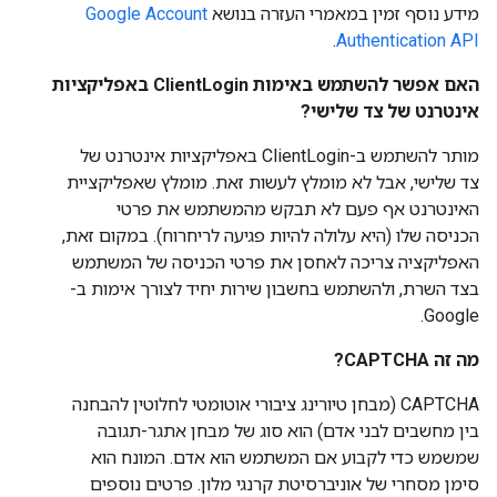
מידע נוסף זמין במאמרי העזרה בנושא
Google Account
.
Authentication API
האם אפשר להשתמש באימות ClientLogin באפליקציות
אינטרנט של צד שלישי?
מותר להשתמש ב-ClientLogin באפליקציות אינטרנט של
צד שלישי, אבל לא מומלץ לעשות זאת. מומלץ שאפליקציית
האינטרנט אף פעם לא תבקש מהמשתמש את פרטי
הכניסה שלו (היא עלולה להיות פגיעה לריחרוח). במקום זאת,
האפליקציה צריכה לאחסן את פרטי הכניסה של המשתמש
בצד השרת, ולהשתמש בחשבון שירות יחיד לצורך אימות ב-
Google.
מה זה CAPTCHA?
CAPTCHA (מבחן טיורינג ציבורי אוטומטי לחלוטין להבחנה
בין מחשבים לבני אדם) הוא סוג של מבחן אתגר-תגובה
שמשמש כדי לקבוע אם המשתמש הוא אדם. המונח הוא
סימן מסחרי של אוניברסיטת קרנגי מלון. פרטים נוספים