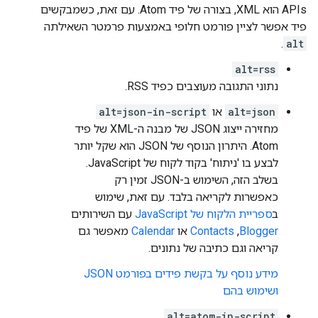
APIs הוא XML, בצורה של פיד Atom. עם זאת, כשמבקשים
פיד אפשר לציין פורמט חלופי באמצעות פרמטר השאילתה
.
alt
alt=rss
נתוני התגובה מעוצבים כפיד RSS.
alt=json
או
alt=json-in-script
מחזירה ייצוג JSON של מבנה ה-XML של פיד
Atom. היתרון הנוסף של JSON הוא שקל יותר
לבצע בו 'ניתוח' בקוד לקוח של JavaScript.
בשלב הזה, השימוש ב-JSON זמין רק
כאפשרות לקריאה בלבד. עם זאת, שימוש
ב
ספריית הלקוח של JavaScript
עם השירותים
Blogger
,‏
Contacts
או
Calendar
מאפשר גם
קריאה וגם כתיבה של נתונים.
מידע נוסף על בקשת פידים בפורמט JSON
ושימוש בהם
alt=atom-in-script