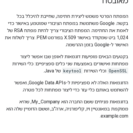
מאובטח
המפתח הפרטי משמש ליצירת חתימה, שחייבת להיכלל בכל
בקשה. ‫Google משתמשת במפתח הציבורי שמוטמע באישור כדי
לאמת את החתימה. המפתח הציבורי צריך להיות מפתח RSA של
1,024 ביט שמקודד באישור X.509 בפורמט PEM. צריך לשלוח את
האישור ל-Google בזמן ההרשמה.
בקטעים הבאים מופיעות דוגמאות לאופן שבו אפשר ליצור
מפתחות ואישורים באמצעות שני כלים ספציפיים: כלי השירות
OpenSSL
וכלי השירות
keytool
של Java.
הדוגמאות האלה לא ספציפיות ל-Google Data APIs, ואפשר
להשתמש באותם כלי עזר כדי ליצור מפתחות לכל מטרה.
בדוגמאות מניחים ששם החברה הוא My_Company, שהיא
ממוקמת במאונטיין ויו, קליפורניה, ארה"ב, וששם הדומיין שלה הוא
example.com.