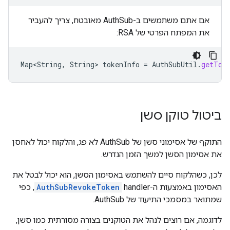
אם אתם משתמשים ב-AuthSub מאובטח, צריך להעביר
את המפתח הפרטי של RSA:
Map<String
,
String
>
tokenInfo
=
AuthSubUtil
.
getTok
ביטול טוקן סשן
התוקף של אסימוני סשן של AuthSub לא פג, והלקוח יכול לאחסן
את אסימון הסשן למשך הזמן הנדרש.
לכן, כשהלקוח סיים להשתמש באסימון הסשן, הוא יכול לבטל את
האסימון באמצעות ה-handler‏
AuthSubRevokeToken
, כפי
שמתואר במסמכי התיעוד של AuthSub.
לדוגמה, אם רוצים לנהל את הטוקנים בצורה מסורתית כמו סשן,