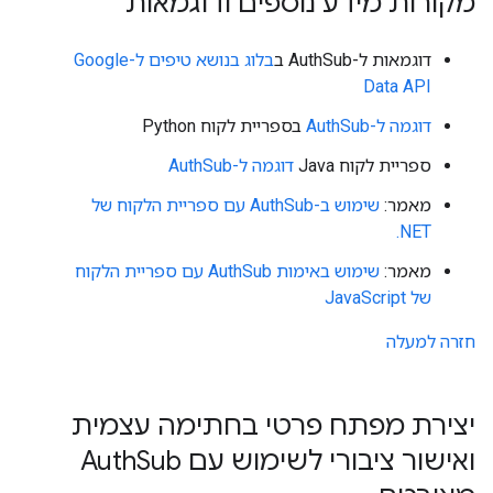
מקורות מידע נוספים ודוגמאות
דוגמאות ל-AuthSub ב
בלוג בנושא טיפים ל-Google
Data API
דוגמה ל-AuthSub
בספריית לקוח Python
ספריית לקוח Java
דוגמה ל-AuthSub
מאמר:
.NET
מאמר:
שימוש באימות AuthSub עם ספריית הלקוח
של JavaScript
חזרה למעלה
יצירת מפתח פרטי בחתימה עצמית
ואישור ציבורי לשימוש עם Auth
Sub