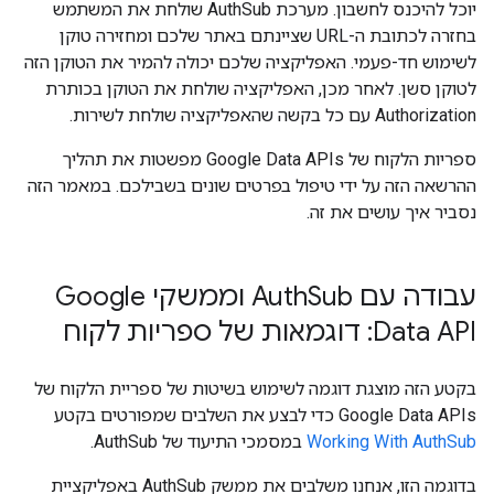
יוכל להיכנס לחשבון. מערכת AuthSub שולחת את המשתמש
בחזרה לכתובת ה-URL שציינתם באתר שלכם ומחזירה טוקן
לשימוש חד-פעמי. האפליקציה שלכם יכולה להמיר את הטוקן הזה
לטוקן סשן. לאחר מכן, האפליקציה שולחת את הטוקן בכותרת
Authorization עם כל בקשה שהאפליקציה שולחת לשירות.
ספריות הלקוח של Google Data APIs מפשטות את תהליך
ההרשאה הזה על ידי טיפול בפרטים שונים בשבילכם. במאמר הזה
נסביר איך עושים את זה.
עבודה עם Auth
Sub וממשקי Google
Data API: דוגמאות של ספריות לקוח
בקטע הזה מוצגת דוגמה לשימוש בשיטות של ספריית הלקוח של
Google Data APIs כדי לבצע את השלבים שמפורטים בקטע
Working With AuthSub
במסמכי התיעוד של AuthSub.
בדוגמה הזו, אנחנו משלבים את ממשק AuthSub באפליקציית