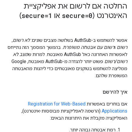
החלטה אם לרשום את אפליקציית
האינטרנט (
secure=0
או
secure=1
)
אפשר להשתמש ב-AuthSub בשלושה מצבים שונים:
לא רשום
,
רשום
ו
רשום עם אבטחה משופרת
. בהמשך המסמך הזה נתייחס
לאפשרות האחרונה כאל AuthSub מאובטח. למרות ש
מצב לא
רשום/רשום
פשוט יותר להגדרה מ-AuthSub מאובטח, Google
ממליצה להשתמש בטוקנים מאובטחים כדי ליהנות מהאבטחה
המשופרת שלהם.
איך להירשם
אם בוחרים באפשרות
Registration for Web-Based
Applications
(הרשמה לאפליקציות מבוססות-אינטרנט),
האפליקציה מקבלת את היתרונות הבאים:
רמת אבטחה גבוהה יותר.