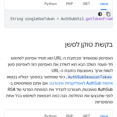
Python
PHP
‎.NET
Java
String
singleUseToken
=
AuthSubUtil
.
getTokenFromRe
בקשת טוקן לסשן
האסימון שמאוחזר מכתובת ה-URL הוא תמיד אסימון לשימוש
חד-פעמי. השלב הבא הוא לשדרג את האסימון הזה לאסימון סשן
לטווח ארוך באמצעות כתובת ה-URL
AuthSubSessionToken
, כפי שמתואר במסמך המלא בנושא
אימות AuthSub לאפליקציות אינטרנט
. אם אתם משתמשים ב-
AuthSub מאובטח, תצטרכו להגדיר את המפתח הפרטי של RSA
לפני שתבצעו את ההחלפה. הנה כמה דוגמאות לשימוש בכל אחת
מהספריות:
Python
PHP
‎.NET
Java