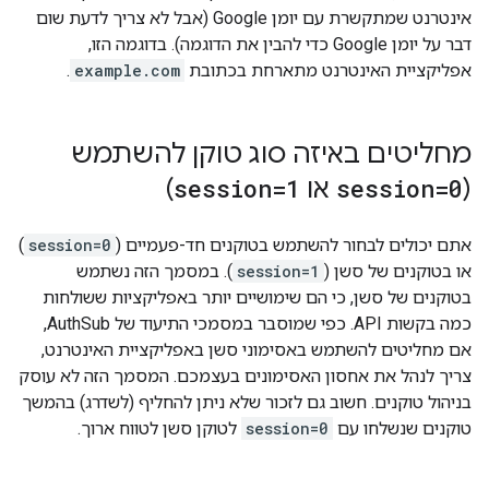
אינטרנט שמתקשרת עם יומן Google (אבל לא צריך לדעת שום
דבר על יומן Google כדי להבין את הדוגמה). בדוגמה הזו,
אפליקציית האינטרנט מתארחת בכתובת
example.com
.
מחליטים באיזה סוג טוקן להשתמש
(
session=0
או
session=1
)
אתם יכולים לבחור להשתמש בטוקנים חד-פעמיים (
session=0
)
או בטוקנים של סשן (
session=1
). במסמך הזה נשתמש
בטוקנים של סשן, כי הם שימושיים יותר באפליקציות ששולחות
כמה בקשות API. כפי שמוסבר במסמכי התיעוד של AuthSub,
אם מחליטים להשתמש באסימוני סשן באפליקציית האינטרנט,
צריך לנהל את אחסון האסימונים בעצמכם. המסמך הזה לא עוסק
בניהול טוקנים. חשוב גם לזכור שלא ניתן להחליף (לשדרג) בהמשך
טוקנים שנשלחו עם
session=0
לטוקן סשן לטווח ארוך.