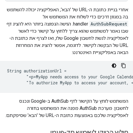
אחרי בניית כתובת ה-URL של 'הבא', האפליקציה יכולה להשתמש
בה במגוון דרכים כדי לשלוח את המשתמש אל
AuthSubRequest
handler. הגישה הנפוצה ביותר היא להציג דף
שבו נאמר למשתמש שהוא צריך ללחוץ על קישור כדי לאשר
לאפליקציה לגשת לחשבון Google שלו, ואז לצרף את כתובת ה-
URL של הבקשה לקישור. לדוגמה, אפשר להציג את המחרוזת
הבאה באפליקציית האינטרנט:
String authorizationUrl =

        "<p>MyApp needs access to your Google Calenda
        "To authorize MyApp to access your account, 
המשתמש לוחץ על הקישור לדף AuthSub ב-Google ונכנס
לחשבון. מערכת AuthSub מפנה את המשתמש בחזרה
לאפליקציה שלכם באמצעות כתובת ה-URL של 'הבא' שסיפקתם.
חילוץ הטוקן לשימוש חד-פעמי