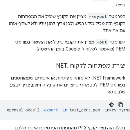
מייצג.
הפרמטר
-keyout
מציין את הקובץ שיכיל את המפתחות.
הקובץ הזה מכיל מידע רגיש, ולכן צריך להגן עליו ולא לשתף אותו
עם אף אחד.
הפרמטר
-out
מציין את הקובץ שיכיל את האישור בפורמט
PEM (שאפשר לשלוח ל-Google בזמן ההרשמה).
יצירת מפתחות ללקוח
.
NET
‫Framework ‏‎ .NET לא מזהה מפתחות או אישורים שמאוחסנים
בפורמט PEM. לכן, אחרי שיוצרים את קובץ ה-pem, צריך לבצע
שלב נוסף:
openssl
pkcs12
-
export
-
in
test_cert
.
pem
-
inkey
myrs
בשלב הזה נוצר קובץ PFX מהמפתח הפרטי ומהאישור שלכם.