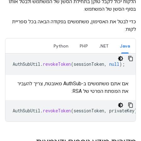
הלקוח יכול לקבל טוקן בתחילת הסשן של המשתמש ולבטל אותו
בסוף הסשן של המשתמש.
כדי לבטל את האסימון, משתמשים בפקודה הבאה בכל ספריית
לקוח:
Python
PHP
‎.NET
Java
AuthSubUtil
.
revokeToken
(
sessionToken
,
null
);
אם אתם משתמשים ב-AuthSub מאובטח, צריך להעביר
את המפתח הפרטי של RSA:
AuthSubUtil
.
revokeToken
(
sessionToken
,
privateKey
);