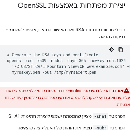
יצירת מפתחות באמצעות Open
SSL
כדי ליצור זוג מפתחות RSA ואת האישור התואם, אפשר להשתמש
בפקודה הבאה:
# Generate the RSA keys and certificate

openssl req -x509 -nodes -days 365 -newkey rsa:1024 -
  '/C=US/ST=CA/L=Mountain View/CN=www.example.com' -k
  myrsakey.pem -out /tmp/myrsacert.pem
אזהרה
: הכללת הפרמטר
-nodes
יוצרת מפתח פרטי ללא סיסמה להגנה
עליו. עם זאת, כדאי לשקול להשמיט את הפרמטר הזה כדי להוסיף עוד שכבת
אבטחה.
הפרמטר
-sha1
מציין שהמפתח ישמש ליצירת חתימות SHA1.
הפרמטר
-subj
מציין את הזהות של האפליקציה שהאישור