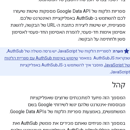
ספריות הלקוח של Google Data API מספקות שיטות שיעזרו
לכם להשתמש ב-AuthSub באפליקציית האינטרנט שלכם.
ספציפית, יש שיטות ליצירת כתובת ה-URL של הבקשה, להשגת
אסימון אימות חד-פעמי, להמרת האסימון החד-פעמי לאסימון
סשן ולחתימה על הבקשה.
הערה
: לספריית הלקוח של JavaScript יש גרסה משלה של AuthSub,
שנקראת AuthSubJS. במאמר
שימוש באימות AuthSub עם ספריית הלקוח
של JavaScript
מוסבר איך להשתמש ב-AuthSubJS באפליקציות
JavaScript.
קהל
המסמך הזה מיועד למתכנתים שרוצים שאפליקציות
מבוססות-אינטרנט שלהם יגשו לשירותי Google בשם
המשתמשים, באמצעות ספריות הלקוח של Google Data APIs.
במסמך הזה מניחים שאתם מכירים את ממשק AuthSub ואת