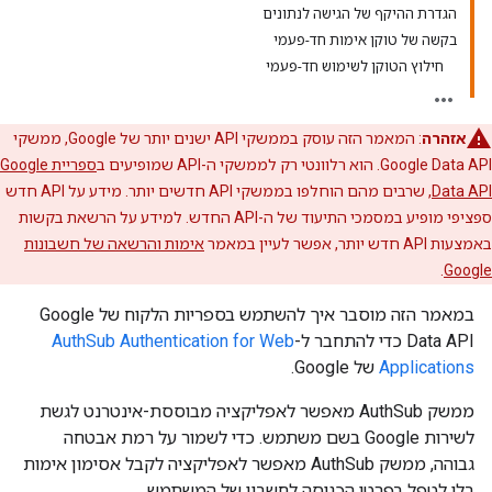
הגדרת ההיקף של הגישה לנתונים
בקשה של טוקן אימות חד-פעמי
חילוץ הטוקן לשימוש חד-פעמי
אזהרה
: המאמר הזה עוסק בממשקי API ישנים יותר של Google, ממשקי
Google Data API. הוא רלוונטי רק לממשקי ה-API שמופיעים ב
ספריית Google
Data API
, שרבים מהם הוחלפו בממשקי API חדשים יותר. מידע על API חדש
ספציפי מופיע במסמכי התיעוד של ה-API החדש. למידע על הרשאת בקשות
באמצעות API חדש יותר, אפשר לעיין במאמר
אימות והרשאה של חשבונות
.
Google
במאמר הזה מוסבר איך להשתמש בספריות הלקוח של Google
Data API כדי להתחבר ל-
AuthSub Authentication for Web
Applications
של Google.
ממשק AuthSub מאפשר לאפליקציה מבוססת-אינטרנט לגשת
לשירות Google בשם משתמש. כדי לשמור על רמת אבטחה
גבוהה, ממשק AuthSub מאפשר לאפליקציה לקבל אסימון אימות
בלי לטפל בפרטי הכניסה לחשבון של המשתמש.