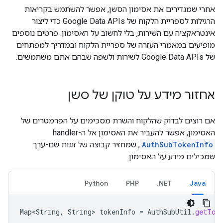
אחרי שמגדירים את אסימון הסשן, אפשר להשתמש בקריאות
הרגילות לספריית הלקוח של Google Data APIs כדי ליצור
אינטראקציה עם השירות, בלי לחשוב על האסימון. פרטים נוספים
מופיעים במאמרי העזרה של ספריית הלקוח ובמדריך למפתחים
של Google Data APIs לשירות ולשפה שבהם אתם משתמשים.
אחזור מידע על טוקן של סשן
אם רוצים לבדוק שהלקוח והשרת מסכימים על הפרמטרים של
האסימון, אפשר להעביר את האסימון אל ה-handler‏
AuthSubTokenInfo
, שמחזיר קבוצה של זוגות שם-ערך
שמכילים מידע על האסימון.
Python
PHP
‎.NET
Java
Map<String
,
String
>
tokenInfo
=
AuthSubUtil
.
getTok