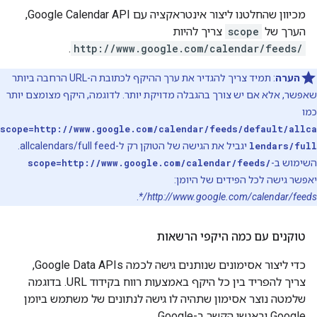
מכיוון שהחלטנו ליצור אינטראקציה עם Google Calendar API,
הערך של
scope
צריך להיות
.
http://www.google.com/calendar/feeds/
הערה
: תמיד צריך להגדיר את ערך ההיקף לכתובת ה-URL הרחבה ביותר
שאפשר, אלא אם יש צורך בהגבלה מדויקת יותר. לדוגמה, היקף מצומצם יותר
כמו
scope=http://www.google.com/calendar/feeds/default/allca
lendars/full
יגביל את הגישה של הטוקן רק ל-allcalendars/full feed.
השימוש ב-
scope=http://www.google.com/calendar/feeds/
יאפשר גישה לכל הפידים של היומן:
.
http://www.google.com/calendar/feeds/*
טוקנים עם כמה היקפי הרשאות
כדי ליצור אסימונים שנותנים גישה לכמה Google Data APIs,
צריך להפריד בין כל היקף באמצעות רווח בקידוד URL. בדוגמה
שלמטה נוצר אסימון שתהיה לו גישה לנתונים של משתמש ביומן
Google ובאנשי הקשר ב-Google.