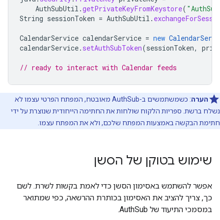
AuthSubUtil
.
getPrivateKeyFromKeystore
(
"AuthSub
String
sessionToken
=
AuthSubUtil
.
exchangeForSessi
CalendarService
calendarService
=
new
CalendarServi
calendarService
.
setAuthSubToken
(
sessionToken
,
priv
// ready to interact with Calendar feeds
הערה
: כשמשתמשים ב-AuthSub מאובטח, המפתח הפרטי עצמו לא
נשלח ברשת. ספריות הלקוח שולחות את החתימה הייחודית שנוצרת על ידי
חתימת הבקשה באמצעות המפתח שלכם, ולא את המפתח עצמו.
שימוש בטוקן של הסשן
אפשר להשתמש באסימון הסשן כדי לאמת בקשות לשרת. לשם
כך, צריך להציב את האסימון בכותרת ההרשאה, כפי שמתואר
במסמכי התיעוד של AuthSub.