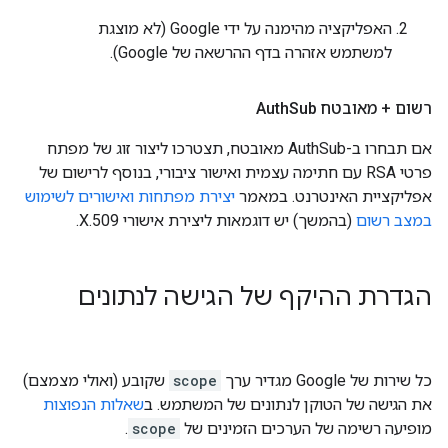
האפליקציה מהימנה על ידי Google (לא מוצגת
למשתמש אזהרה בדף ההרשאה של Google).
רשום + מאובטח Auth
Sub
אם תבחרו ב-AuthSub מאובטח, תצטרכו ליצור זוג של מפתח
פרטי RSA עם חתימה עצמית ואישור ציבורי, בנוסף לרישום של
אפליקציית האינטרנט. במאמר
יצירת מפתחות ואישורים לשימוש
במצב רשום
(בהמשך) יש דוגמאות ליצירת אישורי X.509.
הגדרת ההיקף של הגישה לנתונים
כל שירות של Google מגדיר ערך
scope
שקובע (ואולי מצמצם)
את הגישה של הטוקן לנתונים של המשתמש. ב
שאלות הנפוצות
מופיעה רשימה של הערכים הזמינים של
scope
.