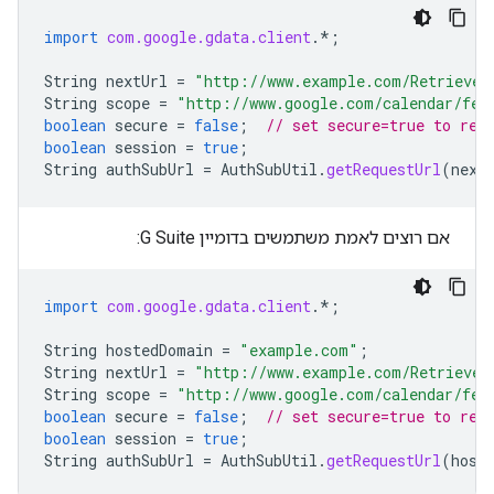
import
com.google.gdata.client
.*
;
String
nextUrl
=
"http://www.example.com/RetrieveT
String
scope
=
"http://www.google.com/calendar/fee
boolean
secure
=
false
;
// set secure=true to req
boolean
session
=
true
;
String
authSubUrl
=
AuthSubUtil
.
getRequestUrl
(
next
אם רוצים לאמת משתמשים בדומיין G Suite:
import
com.google.gdata.client
.*
;
String
hostedDomain
=
"example.com"
;
String
nextUrl
=
"http://www.example.com/RetrieveT
String
scope
=
"http://www.google.com/calendar/fee
boolean
secure
=
false
;
// set secure=true to req
boolean
session
=
true
;
String
authSubUrl
=
AuthSubUtil
.
getRequestUrl
(
host