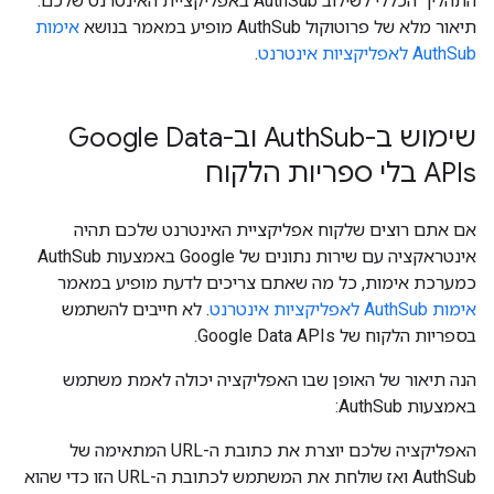
התהליך הכללי לשילוב AuthSub באפליקציית האינטרנט שלכם.
תיאור מלא של פרוטוקול AuthSub מופיע במאמר בנושא
אימות
AuthSub לאפליקציות אינטרנט
.
שימוש ב-Auth
Sub וב-Google Data
APIs בלי ספריות הלקוח
אם אתם רוצים שלקוח אפליקציית האינטרנט שלכם תהיה
אינטראקציה עם שירות נתונים של Google באמצעות AuthSub
כמערכת אימות, כל מה שאתם צריכים לדעת מופיע במאמר
אימות AuthSub לאפליקציות אינטרנט
. לא חייבים להשתמש
בספריות הלקוח של Google Data APIs.
הנה תיאור של האופן שבו האפליקציה יכולה לאמת משתמש
באמצעות AuthSub:
האפליקציה שלכם יוצרת את כתובת ה-URL המתאימה של
AuthSub ואז שולחת את המשתמש לכתובת ה-URL הזו כדי שהוא