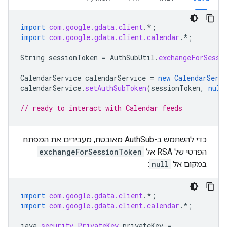
import
com.google.gdata.client
.*
;
import
com.google.gdata.client.calendar
.*
;
String
sessionToken
=
AuthSubUtil
.
exchangeForSessi
CalendarService
calendarService
=
new
CalendarServi
calendarService
.
setAuthSubToken
(
sessionToken
,
null
// ready to interact with Calendar feeds
כדי להשתמש ב-AuthSub מאובטח, מעבירים את המפתח
הפרטי של RSA אל
exchangeForSessionToken
במקום אל
null
:
import
com.google.gdata.client
.*
;
import
com.google.gdata.client.calendar
.*
;
java
.
security
.
PrivateKey
privateKey
=