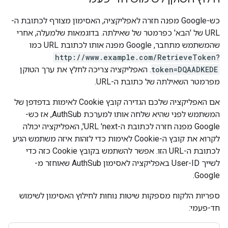
כש-Google מפנה חזרה לאפליקציה, האסימון מצורף לכתובת ה-
URL של 'הבא' כפרמטר של שאילתה. בדוגמאות שלמעלה, אחרי
שהמשתמש מתחבר, Google מפנה אותו לכתובת URL כמו
http://www.example.com/RetrieveToken?
token=DQAADKEDE
. האפליקציה צריכה לחלץ את ערך הטוקן
מפרמטר השאילתה של כתובת ה-URL.
אם האפליקציה שלכם הגדירה קובץ Cookie לאימות בדפדפן של
המשתמש לפני שהיא שלחה אותו למערכת AuthSub, אז כש-
Google מפנה חזרה לכתובת ה-URL 'next', האפליקציה יכולה
לקרוא את קובץ ה-Cookie לאימות כדי לזהות איזה משתמש הגיע
לכתובת ה-URL הזו. אפשר להשתמש בקובץ Cookie כזה כדי
לשייך User-ID באפליקציה לאסימון AuthSub שאוחזר מ-
Google.
ספריות הלקוח מספקות שיטות נוחות לחילוץ האסימון לשימוש
חד-פעמי: