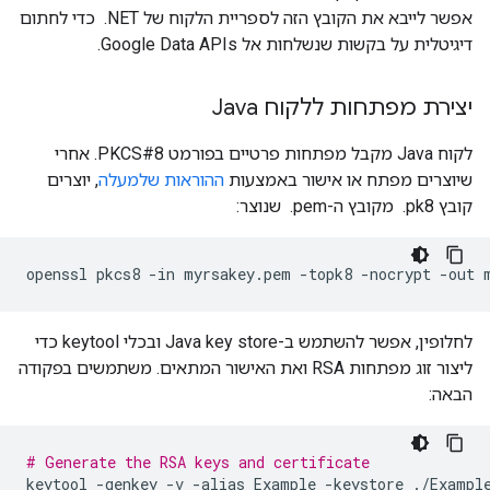
אפשר לייבא את הקובץ הזה לספריית הלקוח של ‎ .NET כדי לחתום
דיגיטלית על בקשות שנשלחות אל Google Data APIs.
יצירת מפתחות ללקוח Java
לקוח Java מקבל מפתחות פרטיים בפורמט PKCS#8. אחרי
שיוצרים מפתח או אישור באמצעות
ההוראות שלמעלה
, יוצרים
קובץ ‎ .pk8 מקובץ ה-‎ .pem שנוצר:
openssl pkcs8 -in myrsakey.pem -topk8 -nocrypt -out 
לחלופין, אפשר להשתמש ב-Java key store ובכלי keytool כדי
ליצור זוג מפתחות RSA ואת האישור המתאים. משתמשים בפקודה
הבאה:
# Generate the RSA keys and certificate
keytool
-
genkey
-
v
-
alias
Example
-
keystore
./
Exampl