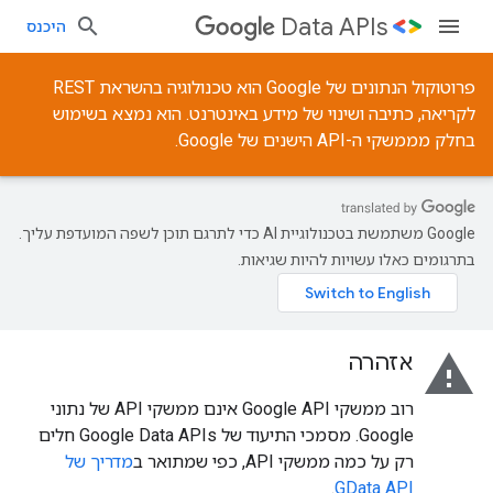
Data APIs
היכנס
פרוטוקול הנתונים של Google הוא טכנולוגיה בהשראת REST
לקריאה, כתיבה ושינוי של מידע באינטרנט. הוא נמצא בשימוש
בחלק מממשקי ה-API הישנים של Google.
‫Google משתמשת בטכנולוגיית AI כדי לתרגם תוכן לשפה המועדפת עליך.
בתרגומים כאלו עשויות להיות שגיאות.
warning
אזהרה
רוב ממשקי Google API אינם ממשקי API של נתוני
Google. מסמכי התיעוד של Google Data APIs חלים
רק על כמה ממשקי API, כפי שמתואר ב
מדריך של
.
GData API