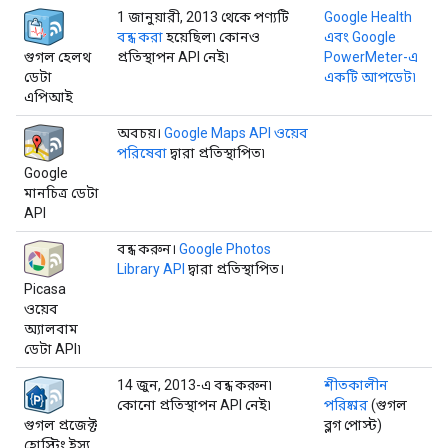
1 জানুয়ারী, 2013 থেকে পণ্যটি
Google Health
বন্ধ করা
হয়েছিল৷ কোনও
এবং Google
গুগল হেলথ
প্রতিস্থাপন API নেই৷
PowerMeter-এ
ডেটা
একটি আপডেট৷
এপিআই
অবচয়।
Google Maps API ওয়েব
পরিষেবা
দ্বারা প্রতিস্থাপিত৷
Google
মানচিত্র ডেটা
API
বন্ধ করুন।
Google Photos
Library API
দ্বারা প্রতিস্থাপিত।
Picasa
ওয়েব
অ্যালবাম
ডেটা API৷
14 জুন, 2013-এ বন্ধ করুন৷
শীতকালীন
কোনো প্রতিস্থাপন API নেই৷
পরিষ্কার
(গুগল
গুগল প্রজেক্ট
ব্লগ পোস্ট)
হোস্টিং ইস্যু