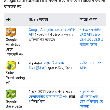
Google ডেটা (GData) প্রোটোকল প্রয়োগ করে বা প্রয়োগ করতে
ব্যবহৃত হয়৷
API
GData অবস্থা
আরো দেখুন
Google Analytics কোর রিপোর্টিং
মাইগ্রেশন গাইড:
API
(সংস্করণ 2.4 থেকে শুরু) দ্বারা
v2.3 API থেকে
Google
প্রতিস্থাপিত হয়েছে।
v2.4 এবং v3.0 এ
Analytics
সরানো হচ্ছে
ডেটা
এক্সপোর্ট API
G
বন্ধ করুন।
অ্যাডমিন SDK
বর্তমান G Suite
ডিরেক্টরি API
দ্বারা প্রতিস্থাপিত।
APIs
Suite
Provisioning
API
1 জুন, 2011 থেকে উপলব্ধ নয়
৷
নতুন শপিং
কেনাকাটার জন্য সামগ্রী API
দ্বারা
এপিআই এবং
Google
প্রতিস্থাপিত৷
বেস এপিআই এর
Base Data
অবচয়