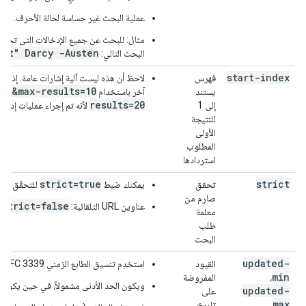
عملية البحث غير حساسة لحالة الأحرف.
مثال: للبحث عن جميع الإدخالات التي تحتو
net" Darcy -Austen
البحث التالي:
start-index
فهرس
لاحظ أن هذه ليست آلية إشارات عامة. إذا 
=11&max-results=10
يستند
آخر باستخدام
results=20
إلى 1
لأنه تم إجراء عمليات إدر
للنتيجة
الأولى
المطلوب
استردادها
strict=true
strict
تحقق
يمكنك ضبط
للتحقّق من 
صارم من
strict=false
عناوين URL التلقائية:
معلمة
طلب
البحث
updated-
القيود
استخدِم تنسيق الطابع الزمني RFC 3339. على سبيل المثال:
min
،
المفروضة
ويكون الحد الأدنى مشمولاً، في حين يكون ا
updated-
على
max
تاريخ