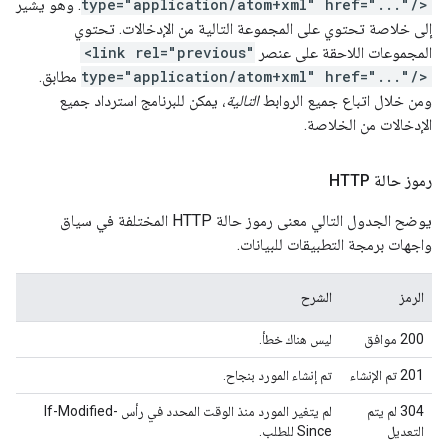
type="application/atom+xml" href="..."/>
. وهو يشير
إلى خلاصة تحتوي على المجموعة التالية من الإدخالات. تحتوي
المجموعات اللاحقة على عنصر
<link rel="previous"
type="application/atom+xml" href="..."/>
مطابق.
ومن خلال اتباع جميع الروابط
التالية
، يمكن للبرنامج استرداد جميع
الإدخالات من الخلاصة.
رموز حالة HTTP
يوضح الجدول التالي معنى رموز حالة HTTP المختلفة في سياق
واجهات برمجة التطبيقات للبيانات.
الرمز
الشرح
200 موافق
ليس هناك خطأ.
201 تم الإنشاء
تم إنشاء المورد بنجاح.
304 لم يتم
لم يتغير المورد منذ الوقت المحدد في رأس If-Modified-
التعديل
Since للطلب.