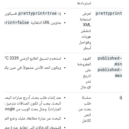
استردادها
prettyprint=true
prettyprint
لعرض
إذا
، فسيكون XML الذي يعرضه الخادم قابلاً للقراءة (مطبوع إلى حد كبير).
استجابة
typrint=false
عناوين URL التلقائية:
XML
تتضمّن
هويات
وفواصل
أسطر
published-
القيود
استخدِم تنسيق الطابع الزمني RFC 3339. على سبيل المثال:
min
،
المفروضة
ويكون الحد الأدنى مشمولاً، في حين يكون ا
published-
على
max
تاريخ
نشر
الإدخال
q
سلسلة
عند إنشاء طلب بحث، أدرج عبارات البحث م
طلب
البحث، يجب أن تكون المسافات بترميز عنوان URL). تعرض الخدمة جميع الإدخالات التي تتطابق مع جميع عبارات البحث (مثل ا
بحث عن
العبارات). ومثل بحث الويب من Google، تبحث إحدى الخدمات عن الكلمات الكاملة (والكلمات ذات الصلة بنفس الجذر)، وليس السلاسل الفرعية.
النص
للبحث عن عبارة مطابقة، عليك وضع العبارة
الكامل
لاستبعاد الإدخالات التي تطابق عبارة معينة