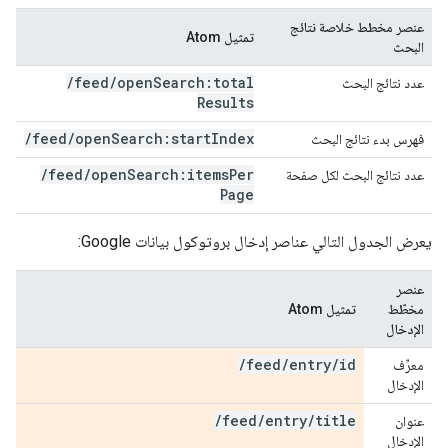
عنصر مخطط خلاصة نتائج
تمثيل Atom
البحث
/
feed
/
open
Search:total
عدد نتائج البحث
Results
/
feed
/
open
Search:start
Index
فهرس بدء نتائج البحث
/
feed
/
open
Search:items
Per
عدد نتائج البحث لكل صفحة
Page
يعرض الجدول التالي عناصر إدخال بروتوكول بيانات Google:
عنصر
مخطّط
تمثيل Atom
الإدخال
/
feed
/
entry
/
id
معرِّف
الإدخال
/
feed
/
entry
/
title
عنوان
الإدخال