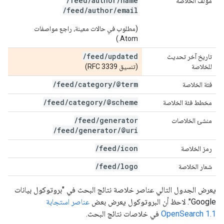
/feed/author/name
مؤلف الخلاصة
/feed/author/email
(مطلوب في حالات معينة، راجع مواصفات
Atom.)
/
feed
/
updated
تاريخ آخر تحديث
للخلاصة
(تنسيق RFC 3339)
/
feed
/
category
/
@term
فئة الخلاصة
/
feed
/
category
/
@scheme
مخطط فئة الخلاصة
/
feed
/
generator
منشئ الخلاصات
/
feed
/
generator
/
@uri
/
feed
/
icon
رمز الخلاصة
/
feed
/
logo
شعار الخلاصة
يعرض الجدول التالي عناصر خلاصة نتائج البحث في "بروتوكول بيانات
Google". لاحظ أن البروتوكول يعرض بعض
عناصر استجابة
OpenSearch 1.1
في خلاصات نتائج البحث.