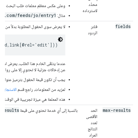
محدّد
وعلى عكس معظم معلمات طلب البحث الأخرى، يتم تحديد مع
لاسترداده
le.com/feeds/jo/entry1
مثال:
fields
فلتر
لا يعرض سوى الحقول المطلوبة بدلاً من عرض
الردود
ated,link[@rel='edit']))
عندما يتلقّى الخادم هذا الطلب، يعرض استج
عن إدخالات جزئية لا تحتوي إلا على روابط ETag والمعرّف و"تعديل" و"تعديل الروابط".
يجب أن تكون قيمة الحقول بترميز عنوان URL، كما هو الحال مع جميع قيم معلمات طلب البحث.
لمزيد من المعلومات، راجع قسم
الاستجابة ا
هذه المعلمة هي ميزة تجريبية في الوقت الح
-results
max-results
الحد
بالنسبة إلى أي خدمة تحتوي على قيمة
الأقصى
لعدد
النتائج
المراد