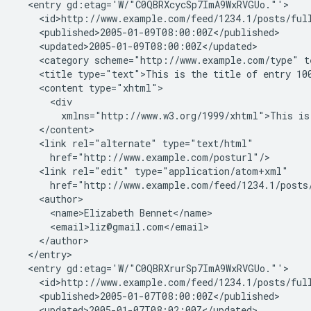
  <entry gd:etag='W/"C0QBRXcycSp7ImA9WxRVGUo."'>

    <id>http://www.example.com/feed/1234.1/posts/full
    <published>2005-01-09T08:00:00Z</published>

    <updated>2005-01-09T08:00:00Z</updated>

    <category scheme="http://www.example.com/type" t
    <title type="text">This is the title of entry 100
    <content type="xhtml">

      <div

        xmlns="http://www.w3.org/1999/xhtml">This is 
    </content>

    <link rel="alternate" type="text/html"

      href="http://www.example.com/posturl"/>

    <link rel="edit" type="application/atom+xml"

      href="http://www.example.com/feed/1234.1/posts/
    <author>

      <name>Elizabeth Bennet</name>

      <email>liz@gmail.com</email>

    </author>

  </entry>

  <entry gd:etag='W/"C0QBRXrurSp7ImA9WxRVGUo."'>

    <id>http://www.example.com/feed/1234.1/posts/full
    <published>2005-01-07T08:00:00Z</published>

    <updated>2005-01-07T08:02:00Z</updated>
