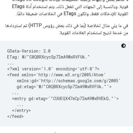
قوية. وبالنسبة إلى الجهات التي تفعل ذلك، يتم استخدام أداة ETags
القوية للإدخالات فقط، وتكون ETags في الخلاصات ضعيفة دائمًا.
في ما يلي مثال لخلاصة (بما في ذلك بعض رؤوس HTTP) تم استردادها
من خدمة تتيح استخدام العلامات القوية:
GData-Version: 2.0

ETag: W/"C0QBRXcycSp7ImA9WxRVFUk."

...

<?xml version='1.0' encoding='utf-8'?>

<feed xmlns='http://www.w3.org/2005/Atom'

    xmlns:gd='http://schemas.google.com/g/2005'

    gd:etag='W/"C0QBRXcycSp7ImA9WxRVFUk."'>

  ...

  <entry gd:etag='"CUUEQX47eCp7ImA9WxRVEkQ."'>

    ...

  </entry>
