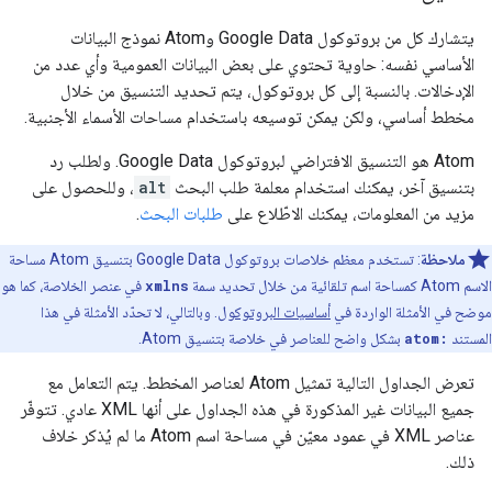
يتشارك كل من بروتوكول Google Data وAtom نموذج البيانات
الأساسي نفسه: حاوية تحتوي على بعض البيانات العمومية وأي عدد من
الإدخالات. بالنسبة إلى كل بروتوكول، يتم تحديد التنسيق من خلال
مخطط أساسي، ولكن يمكن توسيعه باستخدام مساحات الأسماء الأجنبية.
Atom هو التنسيق الافتراضي لبروتوكول Google Data. ولطلب رد
بتنسيق آخر، يمكنك استخدام معلمة طلب البحث
alt
، وللحصول على
مزيد من المعلومات، يمكنك الاطّلاع على
طلبات البحث
.
ملاحظة
: تستخدم معظم خلاصات بروتوكول Google Data بتنسيق Atom مساحة
الاسم Atom كمساحة اسم تلقائية من خلال تحديد سمة
xmlns
في عنصر الخلاصة، كما هو
موضح في الأمثلة الواردة في
أساسيات البروتوكول
. وبالتالي، لا تحدّد الأمثلة في هذا
المستند
atom:
بشكل واضح للعناصر في خلاصة بتنسيق Atom.
تعرض الجداول التالية تمثيل Atom لعناصر المخطط. يتم التعامل مع
جميع البيانات غير المذكورة في هذه الجداول على أنها XML عادي. تتوفّر
عناصر XML في عمود معيّن في مساحة اسم Atom ما لم يُذكر خلاف
ذلك.