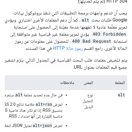
HTTP 304 (لم يتم تعديلها).
يجب أن تدعم واجهات برمجة التطبيقات التي تنفذ بروتوكول بيانات
Google طلبات بحث
alt
، كما أن دعم المعلمات الأخرى اختياري. ويؤدي
تمرير معلّمة عادية لا تفهمها خدمة معيّنة إلى الحصول على استجابة
403 Forbidden
. يؤدي تمرير معلمة غير قياسية غير متوافقة إلى
استجابة
400 Bad Request
. للحصول على معلومات عن رموز
الحالة الأخرى، راجع القسم
رموز حالة HTTP
في هذا المستند.
يتم تلخيص معلمات طلب البحث القياسية في الجدول التالي. يلزم تشفير
جميع قيم المعلمات بعنوان URL.
المعلمة
المعنى
ملاحظات
alt
alt
نوع
في حال عدم تحديد معلمة
، ستعرض الخدمة خ
التمثيل
alt=rss
تعرض
البديل
مناسبة للإشارة إلى أنها امتداد لـ RSS.
alt=json
تعرض
تمثيل JSON للخلاصة.