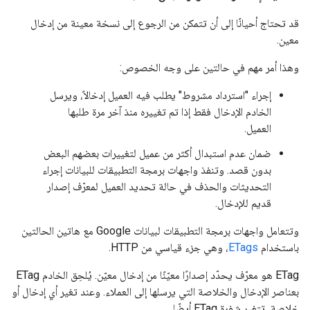
قد تحتاج أحيانًا إلى أن تتمكن من الرجوع إلى نسخة معينة من إدخال
معين.
وهذا أمر مهم في حالتين على وجه الخصوص:
إجراء "استرداد مشروط" يطلب فيه العميل إدخالاً، ويرسل
الخادم الإدخال فقط إذا تم تغييره منذ آخر مرة طلبها
العميل.
ضمان عدم استبدال أكثر من عميل لتغييرات بعضهم البعض
بدون قصد. وتنفذ واجهات برمجة التطبيقات للبيانات إجراء
التحديثات والحذف في حالة تحديد العميل لمعرّف إصدار
قديم للإدخال.
وتتعامل واجهات برمجة التطبيقات لبيانات Google مع هاتين الحالتين
باستخدام
ETags
، وهي جزء قياسي من HTTP.
ETag هو معرّف يحدّد إصدارًا معيّنًا من إدخال معيّن. يُلحِق الخادم ETag
بعناصر الإدخال والخلاصة التي يرسلها إلى العملاء. وعند تغير أي إدخال أو
خلاصة، تتغير شفرة ETag أيضًا.