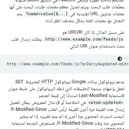
بمعلّمات طلب البحث. ويتم تمثيل معظم معلمات طلبات البحث على أنها
معلمات عناوين URL تقليدية في
?name=value[&...]
. يتم
التعامل مع معلمات الفئة بشكل مختلف؛ انظر أدناه.
على سبيل المثال، إذا كان URIURI هو
http://www.example.com/feeds/jo
، يمكنك إرسال طلب
بحث باستخدام عنوان URI التالي:
يدعم بروتوكول بيانات Google بروتوكول HTTP المشروط
GET
.
تعمل واجهات برمجة التطبيقات التي تنفّذ البروتوكول على ضبط عنوان
الاستجابة Last-Modified استنادًا إلى قيمة العنصر
<atom:updated>
في الخلاصة أو الإدخال المعروض. يمكن للعميل
إرسال هذه القيمة مرة أخرى كقيمة لرأس الطلب If-Modified-Since
لتجنب استرداد المحتوى مرة أخرى إذا لم يتم تغييره. إذا لم يتغير
المحتوى منذ وقت If-Modified-Since، فستعرض الخدمة استجابة