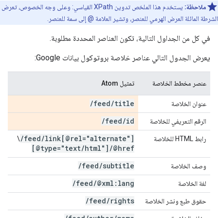
ملاحظة:
يستخدم هذا الملخص تدوين XPath القياسي: وعلى وجه الخصوص، تعرض
الشرطة المائلة العرض الهرمي للعنصر، وتشير العلامة @ إلى سمة للعنصر.
في كل من الجداول التالية، تكون العناصر المحددة مطلوبة.
يعرض الجدول التالي عناصر خلاصة بروتوكول بيانات Google:
عنصر مخطط الخلاصة
تمثيل Atom
/
feed
/
title
عنوان الخلاصة
/
feed
/
id
الرقم التعريفي للخلاصة
/
feed
/
link[@rel="alternate"]
رابط HTML للخلاصة
\
[@type="text
/
html"]
/
@href
/
feed
/
subtitle
وصف الخلاصة
/
feed
/
@xml:lang
لغة الخلاصة
/
feed
/
rights
حقوق طبع ونشر الخلاصة