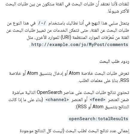
للفئات لأننا نعتقد أن طلبات البحث في الفئة ستكون من بين طلبات البحث
الأكثر شيوعًا.
يتمثل سلبي هذا النهج في أننا نطالبك باستخدام
/-/
في هذا النوع من
طلبات البحث عن الفئة، حتى تتمكن الخدمات من تمييز طلبات البحث عن
الفئة من مُعرّفات الموارد المنتظمة (URI) للموارد الأخرى، مثل
.
http://example.com/jo/MyPost/comments
ردود طلب البحث
تعرض طلبات البحث خلاصة Atom أو إدخال بتنسيق Atom أو خلاصة
RSS، بناءً على معلمات الطلب.
تحتوي نتائج طلبات البحث على عناصر OpenSearch التالية مباشرة
ضمن العنصر
<feed>
أو العنصر
<channel>
(بناء على ما إذا كانت
النتائج بتنسيق Atom أو RSS):
openSearch:totalResults
إجمالي عدد نتائج البحث لطلب البحث (ليست كل النتائج موجودة