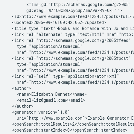
        xmlns:gd='http://schemas.google.com/g/2005'

        gd:etag='W/"C0QBRXcycSp7ImA9WxRVFUk."'>

  <id>http://www.example.com/feed/1234.1/posts/full</
  <updated>2005-09-16T00:42:06Z</updated>

  <title type="text">Books and Romance with Jo and Li
  <link rel="alternate" type="text/html" href="http:
  <link rel="http://schemas.google.com/g/2005#feed"

    type="application/atom+xml"

    href="http://www.example.com/feed/1234.1/posts/fu
  <link rel="http://schemas.google.com/g/2005#post"

    type="application/atom+xml"

    href="http://www.example.com/feed/1234.1/posts/fu
  <link rel="self" type="application/atom+xml"

    href="http://www.example.com/feed/1234.1/posts/fu
  <author>

    <name>Elizabeth Bennet</name>

    <email>liz@gmail.com</email>

  </author>

  <generator version="1.0"

    uri="http://www.example.com">Example Generator En
  <openSearch:totalResults>2</openSearch:totalResults
  <openSearch:startIndex>0</openSearch:startIndex>
