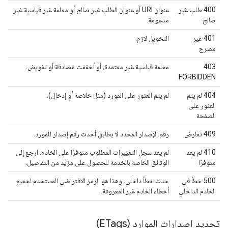
400 طلب غير
عنوان URI أو عنوان الطلب غير صالح أو معلمة غير قياسية غير
صالح
مدعومة.
401 غير
التخويل لازم.
مصرح
403
معلمة قياسية غير معتمدة، أو أخفقت مصادقة أو تفويض.
FORBIDDEN
404 لم يتم
لم يتم العثور على المورد (مثل خلاصة أو إدخال).
العثور على
الصفحة
409 تعارض
رقم الإصدار المحدد لا يطابق أحدث رقم إصدار للمورد.
410 لم يعد
لم يعد سجل التغييرات المطلوب متوفرًا على الخادم. ارجع إلى
متوفرًا
الوثائق الخاصة بالخدمة للحصول على مزيد من التفاصيل.
500 خطأ في
حدث خطأ داخلي. وهذا هو الرمز الافتراضي المستخدم لجميع
الخادم الداخلي
أخطاء الخادم غير المعروفة.
تحديد إصدارات الموارد (ETags)