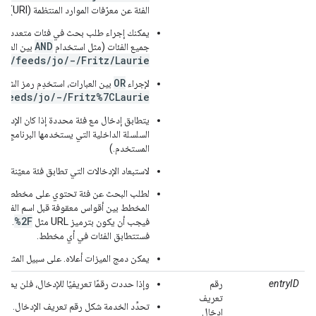
الفئة عن معرّفات الموارد المنتظمة (URI) للموارد.
يمكنك إجراء طلب بحث في فئات متعددة من 
AND
جميع الفئات (مثل استخدام
بين العبار
om/feeds/jo/-/Fritz/Laurie
OR
لإجراء
بين العبارات، استخدِم رمز الشرطة
/feeds/jo/-/Fritz%7CLaurie
السلسلة الداخلية التي يستخدمها البرنامج 
المستخدم.)
لاستبعاد الإدخالات التي تطابق فئة معيّنة، ا
لطلب البحث عن فئة تحتوي على مخطط - 
المخطط بين أقواس معقوفة قبل اسم الفئة. 
%2F
فيجب أن يكون بترميز URL مثل
. لم
فستتطابق الفئات في أي مخطط.
يمكن دمج الميزات أعلاه. على سبيل المثال:
entryID
رقم
وإذا حددت رقمًا تعريفيًا للإدخال، فلن يمك
تعريف
تحدِّد الخدمة شكل رقم تعريف الإدخال.
إدخال