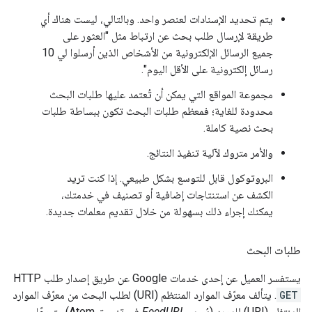
يتم تحديد الإسنادات لعنصر واحد. وبالتالي، ليست هناك أي
طريقة لإرسال طلب بحث عن ارتباط مثل "العثور على
جميع الرسائل الإلكترونية من الأشخاص الذين أرسلوا لي 10
رسائل إلكترونية على الأقل اليوم".
مجموعة المواقع التي يمكن أن تُعتمد عليها طلبات البحث
محدودة للغاية؛ فمعظم طلبات البحث تكون ببساطة طلبات
بحث نصية كاملة.
والأمر متروك لآلية تنفيذ النتائج.
البروتوكول قابل للتوسع بشكل طبيعي. إذا كنت تريد
الكشف عن استنتاجات إضافية أو تصنيف في خدمتك،
يمكنك إجراء ذلك بسهولة من خلال تقديم معلمات جديدة.
طلبات البحث
يستفسر العميل عن إحدى خدمات Google عن طريق إصدار طلب HTTP
GET
. يتألف معرّف الموارد المنتظم (URI) لطلب البحث من معرّف الموارد
المنتظم (URI) للمورد (يُسمى
FeedURI
في تنسيق Atom) متبوعًا