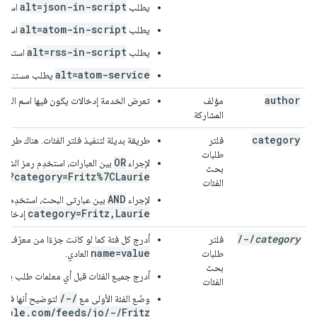
alt=json-in-script
يطلب
استجابة تُلفِّي
alt=atom-in-script
يطلب
استجابة Atom تغطي سلسلة XML ف
alt=rss-in-script
يطلب
استجابة RSS التي تُلف سلسلة XML في علامة نص
alt=atom-service
يطلب مستند خدمة Atom يصف 
author
مؤلف
تعرض الخدمة إدخالات يكون فيها اسم المؤلف
المشاركة
category
فلتر
طريقة بديلة لتنفيذ فلتر الفئات. هناك طريقتا
طلبات
OR
لإجراء
بين العبارات، استخدِم رمز الشرطة الرأس
بحث
ds?category=Fritz%7CLaurie
الفئات
AND
لإجراء
بين عبارتي البحث، استخدِم حرف
category=Fritz,Laurie
إدخالات 
/
-
/
category
فلتر
أدرج كل فئة كما لو كانت جزءًا من معرّف الموارد المنتظم (URI
name=value
طلبات
العادي.
بحث
أدرج جميع الفئات قبل أي معلمات طلب بحث
الفئات
/-/
وضَع الفئة الأولى مع
لتوضيح أنها فئة. على سب
ample.com/feeds/jo/-/Fritz