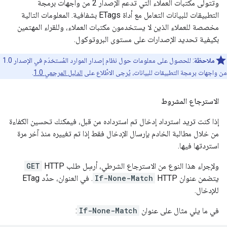
وتتولى مكتبات العملاء التي تدعم الإصدار 2 من واجهات برمجة
التطبيقات للبيانات التعامل مع أداة ETags بشفافية. المعلومات التالية
مخصصة للعملاء الذين لا يستخدمون مكتبات العملاء، وللقراء المهتمين
بكيفية تحديد الإصدارات على مستوى البروتوكول.
ملاحظة
: للحصول على معلومات حول نظام إصدار الموارد المُستخدَم في الإصدار 1.0
من واجهات برمجة التطبيقات للبيانات، يُرجى الاطِّلاع على
الدليل المرجعي 1.0
.
الاسترجاع المشروط
إذا كنت تريد استرداد إدخال تم استرداده من قبل، فيمكنك تحسين الكفاءة
من خلال مطالبة الخادم بإرسال الإدخال فقط إذا تم تغييره منذ آخر مرة
استردتها فيها.
ولإجراء هذا النوع من الاسترجاع الشرطي، أرسِل طلب HTTP
GET
يتضمن عنوان HTTP
If-None-Match
. في العنوان، حدِّد ETag
للإدخال.
في ما يلي مثال على عنوان
If-None-Match
: