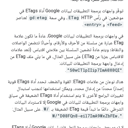
توفّر واجهات برمجة التطبيقات لبيانات Google أداة ETags في
موضعين: في رأس HTTP
ETag
، وفي سمة
gd:etag
لعناصر
<feed>
و
<entry>
.
في واجهات برمجة التطبيقات لبيانات Google، عادةً ما تكون علامة
ETag عبارة عن سلسلة من الأحرف والأرقام، وأحيانًا تتضمن الواصلات
والنقاط؛ ويتم عادةً تضمين السلسلة بين علامتي اقتباس. (تعد علامات
الاقتباس جزءًا من ETag.) على سبيل المثال، في ما يلي ملف ETag من
إدخال واجهة برمجة التطبيقات للبيانات:
.
"S0wCTlpIIip7ImA0X0QI"
هناك نوعان من علامات ETags: القوة والضعف. تحدد أداة ETags قوية
إصدارًا محددًا من إدخال محدد، ويمكن استخدامها لتجنب استبدال
تغييرات البرامج الأخرى. لا يتم استخدام أداة ETags الضعيفة في سياق
واجهات برمجة التطبيقات للبيانات في Google إلا لاسترداد البيانات
الشرطي. دائمًا ما تبدأ قيمة ETag الضعيفة بـ
W/
. على سبيل المثال:
W/"D08FQn8-eil7ImA9WxZbFEw."
لا تدعم بعض واجهات برمجة التطبيقات لبيانات Google أداة ETags