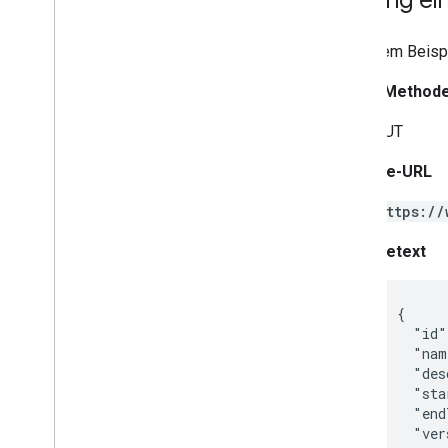
Sonstiges
In diesem Beispi
FAQs
Branding-Richtlinien
HTTP-Method
Richtlinie zur Gesundheitsforschung
PUT
Anfrage-URL
https://
Anfragetext
{

  "id"
  "nam
  "des
  "sta
  "end
  "ver