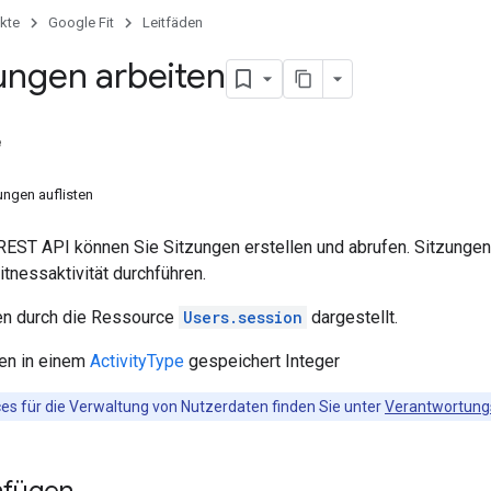
kte
Google Fit
Leitfäden
zungen arbeiten
e
ngen auflisten
REST API können Sie Sitzungen erstellen und abrufen. Sitzungen st
tnessaktivität durchführen.
en durch die Ressource
Users.session
dargestellt.
den in einem
ActivityType
gespeichert Integer
ces für die Verwaltung von Nutzerdaten finden Sie unter
Verantwortungs
nfügen