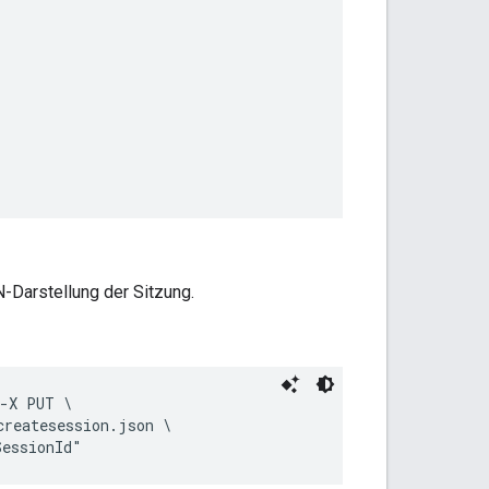
N-Darstellung der Sitzung.
-X PUT \

reatesession.json \

SessionId"