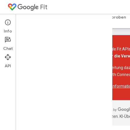
Fit
Startseite
Leitfäden
Referenz
Produktproben
Info
Chat
Die Google Fit API
mehr für die Ver
Einführung
API
Plattformüberblick
Eine Anleitung daz
Wichtige Konzepte
von Health Connect
Weitere Informati
Fit API für Android-Geräte
Übersicht
Jetzt starten
Daten speichern und darauf zugreifen
Sensoren
übersetzen. KI-Üb
Fit REST API