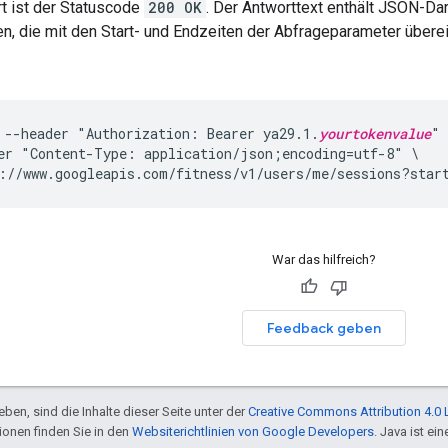
t ist der Statuscode
200 OK
. Der Antworttext enthält JSON-Da
n, die mit den Start- und Endzeiten der Abfrageparameter über
 --header "Authorization: Bearer ya29.1.
yourtokenvalue
" 
er "Content-Type: application/json;encoding=utf-8" \

://www.googleapis.com/fitness/v1/users/me/sessions?star
War das hilfreich?
Feedback geben
ben, sind die Inhalte dieser Seite unter der
Creative Commons Attribution 4.0 
tionen finden Sie in den
Websiterichtlinien von Google Developers
. Java ist e