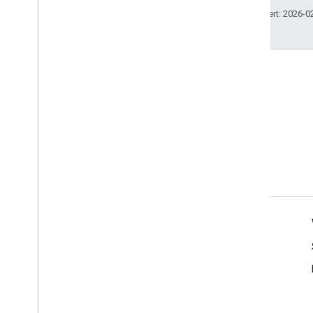
Zuletzt aktualisiert: 2026-0
Produktinfo
Nutzungsbedingungen
Richtlinie zu Entwickler- und Nutzerdaten
Branding-Richtlinien