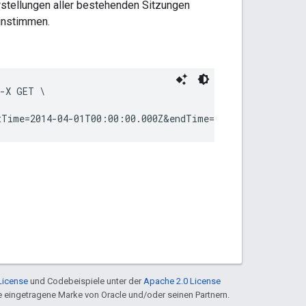
rstellungen aller bestehenden Sitzungen
einstimmen.
-X GET \

tTime=2014-04-01T00:00:00.000Z&endTime=2014-04-30T23:59
License
und Codebeispiele unter der
Apache 2.0 License
ine eingetragene Marke von Oracle und/oder seinen Partnern.