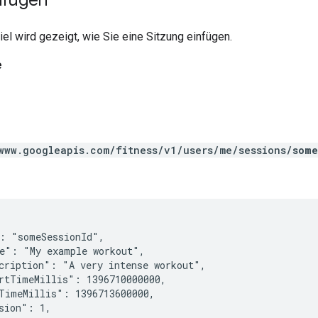
el wird gezeigt, wie Sie eine Sitzung einfügen.
e
www.googleapis.com/fitness/v1/users/me/sessions/
some
: "someSessionId",

e": "My example workout",

cription": "A very intense workout",

rtTimeMillis": 1396710000000,

TimeMillis": 1396713600000,

sion": 1,
