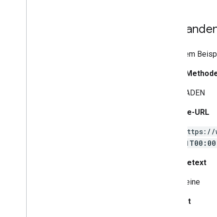
Vorhandene
In diesem Beispi
HTTP-Method
LADEN
Anfrage-URL
https://
01T00:00
Anfragetext
Keine
Antwort