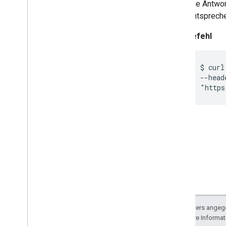
Die Antwor
entspreche
Curl-Befehl
$ curl
--head
"https
Sofern nicht anders angege
lizenziert. Weitere Informa