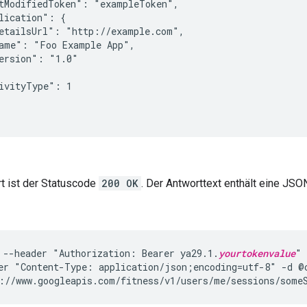
tModifiedToken": "exampleToken",

lication": {

etailsUrl": "http://example.com",

ame": "Foo Example App",

ersion": "1.0"

ivityType": 1

t ist der Statuscode
200 OK
. Der Antworttext enthält eine JSO
 --header "Authorization: Bearer ya29.1.
yourtokenvalue
" 
er "Content-Type: application/json;encoding=utf-8" -d @c
://www.googleapis.com/fitness/v1/users/me/sessions/some