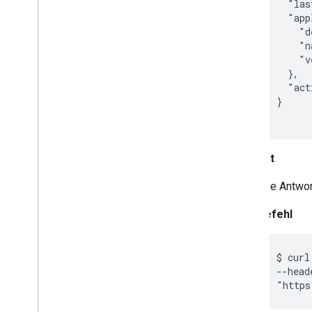
  "las
  "app
    "d
    "n
    "v
  },

  "act
}

Antwort
Die Antwor
Curl-Befehl
$ curl
--head
"https