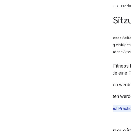
Übersicht
Startseite
Produ
Jetzt starten
Mit Sit
Autorisierung
Daten speichern und darauf zugreifen
Datenquellen verwalten
Auf dieser Seit
Mit Datasets arbeiten
Sitzung einfügen
Mit Sitzungen arbeiten
Vorhandene Sitzu
Training aufzeichnen
Datenzuordnung
Mit der Fitness 
Leistung optimieren
Nutzende eine Fi
Häufige Aufgaben
Sitzungen werd
Anwendung prüfen lassen
Aktivitäten wer
Gesundheitsforschung durchführen
Aktivitätsdaten
Wichtig
:Best Practi
Ernährungsdaten
Statusdaten
Schlafdaten
Sitzung ei