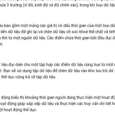
chứa 3 trường (vĩ độ, kinh độ và độ chính xác), trong khi loại dữ l
ệu bao gồm một mảng các giá trị có dấu thời gian của một loại dữ
iểm dữ liệu để ghi lại và chèn dữ liệu về sức khoẻ thể chất và tin
u thô từ một nguồn dữ liệu. Các điểm chứa thời gian bắt đầu đại d
i.
 liệu đại diện cho một tập hợp các điểm dữ liệu cùng loại từ một 
ó. Bạn sẽ sử dụng tập dữ liệu để chèn dữ liệu vào kho lưu trữ dữ l
 thể dục cũng trả về tập dữ liệu.
 động biểu thị khoảng thời gian người dùng thực hiện một hoạt đ
hoạt động giúp sắp xếp dữ liệu và thực hiện các truy vấn chi tiết 
t hoạt động thể dục.