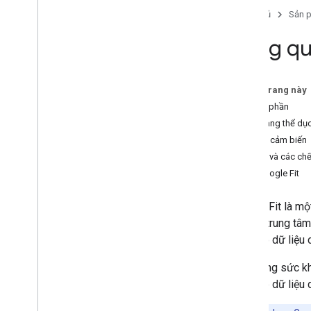
Tổng quan
Trang chủ
Sản 
Bắt đầu
Tổng qu
Uỷ quyền
Lưu trữ và truy cập dữ liệu
Cải thiện hiệu suất
Trên trang này
Thành phần
Tác vụ chung
Cửa hàng thể dụ
Xác minh ứng dụng của bạn
Khung cảm biến
Tiến hành nghiên cứu về sức khoẻ
Quyền và các chế
Dữ liệu hoạt động
API Google Fit
Dữ liệu dinh dưỡng
Dữ liệu sức khoẻ
Google Fit là mộ
Dữ liệu về giấc ngủ
lưu trữ trung tâm
cập vào dữ liệu 
Khác
Câu hỏi thường gặp
Ứng dụng sức kho
Nguyên tắc sử dụng thương hiệu
cập vào dữ liệu 
Chính sách về nghiên cứu y tế