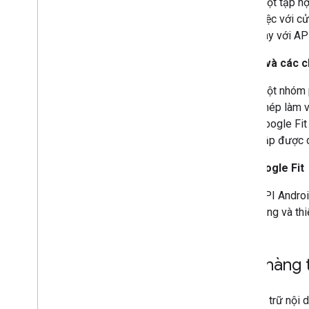
Một tập hợ
việc với c
này với AP
Quyền và các c
Một nhóm 
phép làm vi
Google Fit
cập được d
API Google Fit
API Androi
tảng và th
Cửa hàng 
Kho lưu trữ nội 