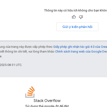
Thông tin này có hữu ích không cho bạn khô
Gửi ý kiến phản hồi
 dung của trang này được cấp phép theo
Giấy phép ghi nhận tác giả 4.0 của Cr
biết thông tin chi tiết, vui lòng tham khảo
Chính sách trang web của Google De
e.
 2025-08-31 UTC.
Stack Overflow
Sử dụng thẻ google-fit để đặt