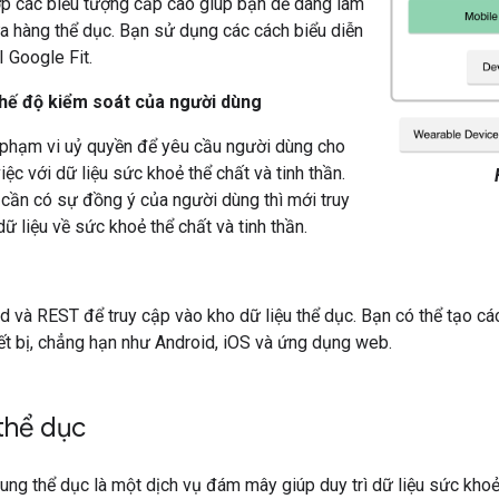
p các biểu tượng cấp cao giúp bạn dễ dàng làm
ửa hàng thể dục. Bạn sử dụng các cách biểu diễn
I Google Fit.
hế độ kiểm soát của người dùng
phạm vi uỷ quyền để yêu cầu người dùng cho
ệc với dữ liệu sức khoẻ thể chất và tinh thần.
 cần có sự đồng ý của người dùng thì mới truy
ữ liệu về sức khoẻ thể chất và tinh thần.
d và REST để truy cập vào kho dữ liệu thể dục. Bạn có thể tạo cá
iết bị, chẳng hạn như Android, iOS và ứng dụng web.
thể dục
dung thể dục là một dịch vụ đám mây giúp duy trì dữ liệu sức kho