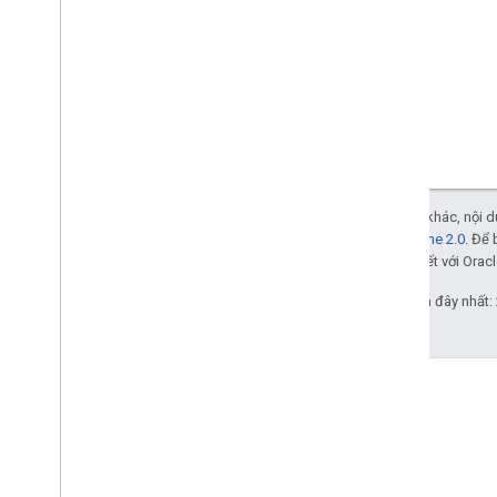
Trừ phi có lưu ý khác, nội
Giấy phép Apache 2.0
. Để 
các đơn vị liên kết với Oracl
Cập nhật lần gần đây nhất: