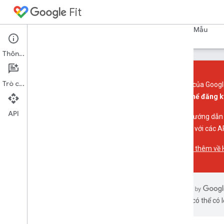
Fit
Trang chủ
Hướng dẫn
Tài liệu tham khảo
Mẫu
Thông tin
Trò chuyện
Các API của Googl
không thể đăng k
Giới thiệu
API
Tổng quan về nền tảng
Để biết hướng dẫn
Khái niệm chính
Connect với các AP
Tìm hiểu thêm về 
API Fit cho Android
Tổng quan
Bắt đầu
Lưu trữ và truy cập dữ liệu
Cảm biến
bằng AI có thể có l
API REST của Fit