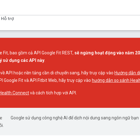
Hỗ trợ
e Fit, bao gồm cả API Google Fit REST,
sẽ ngừng hoạt động vào năm 2
ý sử dụng các API này
.
 về API hoặc nền tảng cần di chuyển sang, hãy truy cập vào
Hướng dẫn di
I Google Fit và API Fitbit Web, hãy truy cập vào
hướng dẫn so sánh Heal
Health Connect
và cách tích hợp với API.
Google sử dụng công nghệ AI để dịch nội dung sang ngôn ngữ bạn ư
ỗi.