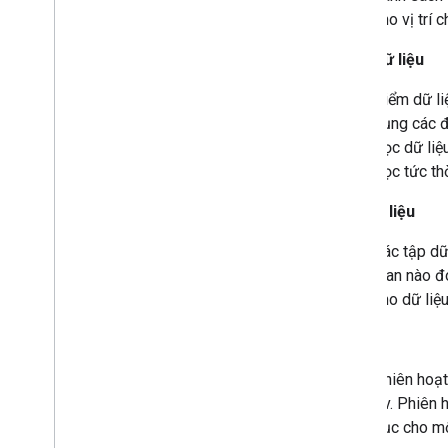
cho vị trí 
Điểm dữ liệu
Điểm dữ li
dụng các đ
đọc dữ liệ
đọc tức thờ
Tập dữ liệu
Các tập dữ
gian nào đ
kho dữ liệu
Phiên
Phiên hoạt
v.v. Phiên 
dục cho mộ