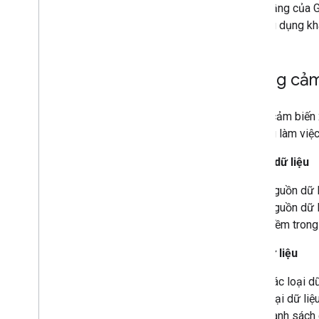
sở hạ tầng của G
các ứng dụng khá
Khung cảm
Khung cảm biến x
dễ dàng làm việc
Nguồn dữ liệu
Nguồn dữ li
Nguồn dữ l
mềm trong
Kiểu dữ liệu
Các loại dữ
loại dữ li
danh sách 