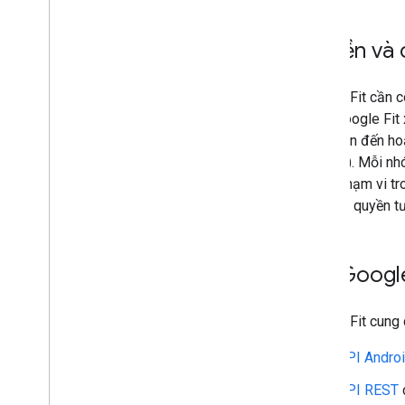
Quyền và 
Google Fit cần c
thần. Google Fit
liên quan đến ho
tiết hơn). Mỗi n
nhiều phạm vi tr
cấp các quyền t
API Google
Google Fit cung 
API Andro
API REST