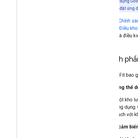
Lưu ý:
Ứng dụng Googl
người dùng cài đặt ứng d
Đọc kỹ
Chính sác
xem kỹ
Điều kho
khoản và điều ki
Thành phầ
Google Fit bao 
Cửa hàng thể d
Một kho lưu
ứng dụng. 
bạch với k
Khung cảm biế