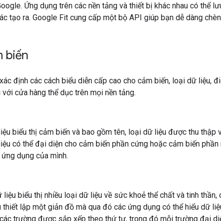
oogle. Ứng dụng trên các nền tảng và thiết bị khác nhau có thể lư
c tạo ra. Google Fit cung cấp một bộ API giúp bạn dễ dàng chèn d
 biến
ác định các cách biểu diễn cấp cao cho cảm biến, loại dữ liệu, đ
 với cửa hàng thể dục trên mọi nền tảng.
ệu biểu thị cảm biến và bao gồm tên, loại dữ liệu được thu thập và
iệu có thể đại diện cho cảm biến phần cứng hoặc cảm biến phần
 ứng dụng của mình.
 liệu biểu thị nhiều loại dữ liệu về sức khoẻ thể chất và tinh thầ
ệu thiết lập một giản đồ mà qua đó các ứng dụng có thể hiểu dữ li
các trường được sắp xếp theo thứ tự, trong đó mỗi trường đại diệ