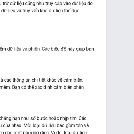
u trữ dữ liệu cũng như truy cập vào dữ liệu do
ữ liệu và truy vấn kho dữ liệu thể dục.
iểm dữ liệu và phiên. Các biểu đồ này giúp bạn
 các thông tin chi tiết khác về cảm biến.
 mềm. Bạn có thể xác định cảm biến phần
n, chẳng hạn như số bước hoặc nhịp tim. Các
ệu của nhau. Mỗi loại dữ liệu bao gồm tên và
n cho một phương diện. Ví dụ: loại dữ liệu