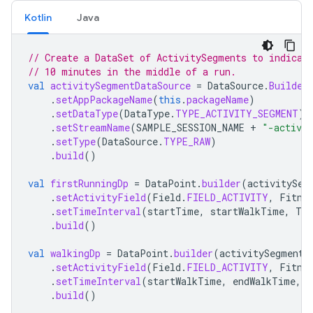
Kotlin
Java
// Create a DataSet of ActivitySegments to indicat
// 10 minutes in the middle of a run.
val
activitySegmentDataSource
=
DataSource
.
Builder
.
setAppPackageName
(
this
.
packageName
)
.
setDataType
(
DataType
.
TYPE_ACTIVITY_SEGMENT
)
.
setStreamName
(
SAMPLE_SESSION_NAME
+
"-activi
.
setType
(
DataSource
.
TYPE_RAW
)
.
build
()
val
firstRunningDp
=
DataPoint
.
builder
(
activitySeg
.
setActivityField
(
Field
.
FIELD_ACTIVITY
,
Fitne
.
setTimeInterval
(
startTime
,
startWalkTime
,
Tim
.
build
()
val
walkingDp
=
DataPoint
.
builder
(
activitySegmentD
.
setActivityField
(
Field
.
FIELD_ACTIVITY
,
Fitne
.
setTimeInterval
(
startWalkTime
,
endWalkTime
,
T
.
build
()