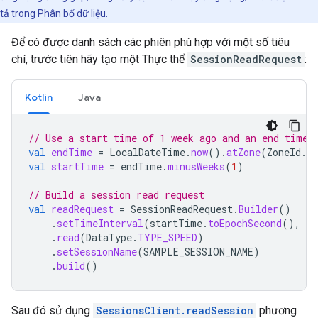
tả trong
Phân bổ dữ liệu
.
Để có được danh sách các phiên phù hợp với một số tiêu
chí, trước tiên hãy tạo một Thực thể
SessionReadRequest
:
Kotlin
Java
// Use a start time of 1 week ago and an end time 
val
endTime
=
LocalDateTime
.
now
().
atZone
(
ZoneId
.
s
val
startTime
=
endTime
.
minusWeeks
(
1
)
// Build a session read request
val
readRequest
=
SessionReadRequest
.
Builder
()
.
setTimeInterval
(
startTime
.
toEpochSecond
(),
en
.
read
(
DataType
.
TYPE_SPEED
)
.
setSessionName
(
SAMPLE_SESSION_NAME
)
.
build
()
Sau đó sử dụng
SessionsClient.readSession
phương