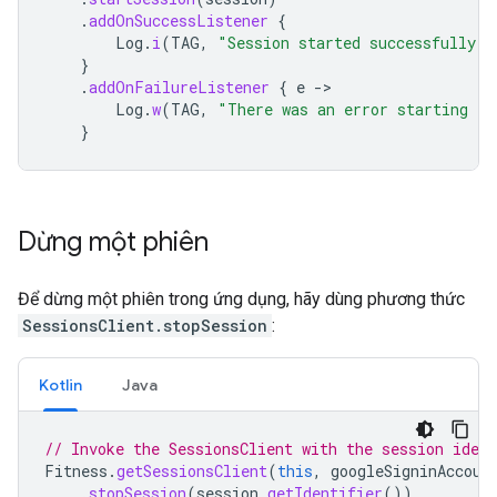
.
addOnSuccessListener
{
Log
.
i
(
TAG
,
"Session started successfully!"
}
.
addOnFailureListener
{
e
->
Log
.
w
(
TAG
,
"There was an error starting th
}
Dừng một phiên
Để dừng một phiên trong ứng dụng, hãy dùng phương thức
SessionsClient.stopSession
:
Kotlin
Java
// Invoke the SessionsClient with the session ident
Fitness
.
getSessionsClient
(
this
,
googleSigninAccoun
.
stopSession
(
session
.
getIdentifier
())