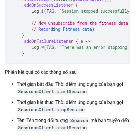
.
addOnSuccessListener
{
Log
.
i
(
TAG
,
"Session stopped successfully!"
// Now unsubscribe from the fitness data (
// 
Recording Fitness data
)
}
.
addOnFailureListener
{
e
->
Log
.
w
(
TAG
,
"There was an error stopping th
}
Phiên kết quả có các thông số sau:
Thời gian bắt đầu: Thời điểm ứng dụng của bạn gọi
SessionsClient.startSession
.
Thời gian kết thúc: Thời điểm ứng dụng của bạn gọi
SessionsClient.stopSession
.
Tên: Tên trong đối tượng
Session
mà bạn truyền đến
SessionsClient.startSession