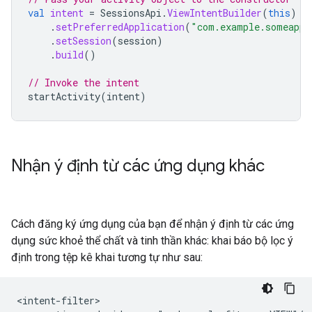
val
intent
=
SessionsApi
.
ViewIntentBuilder
(
this
)
.
setPreferredApplication
(
"com.example.someapp"
.
setSession
(
session
)
.
build
()
// Invoke the intent
startActivity
(
intent
)
Nhận ý định từ các ứng dụng khác
Cách đăng ký ứng dụng của bạn để nhận ý định từ các ứng
dụng sức khoẻ thể chất và tinh thần khác: khai báo bộ lọc ý
định trong tệp kê khai tương tự như sau: