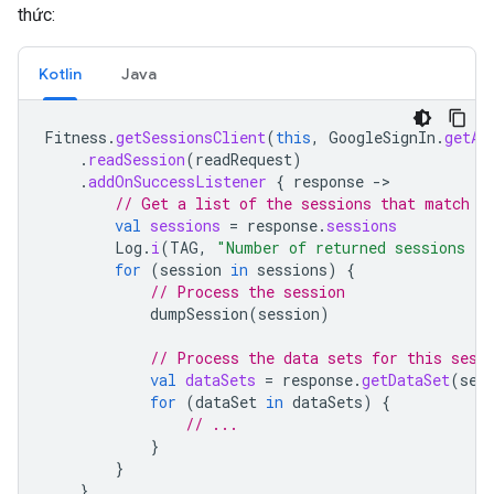
thức:
Kotlin
Java
Fitness
.
getSessionsClient
(
this
,
GoogleSignIn
.
getAc
.
readSession
(
readRequest
)
.
addOnSuccessListener
{
response
-
// Get a list of the sessions that match t
val
sessions
=
response
.
sessions
Log
.
i
(
TAG
,
"Number of returned sessions is
for
(
session
in
sessions
)
{
// Process the session
dumpSession
(
session
)
// Process the data sets for this sess
val
dataSets
=
response
.
getDataSet
(
ses
for
(
dataSet
in
dataSets
)
{
// ...
}
}
}