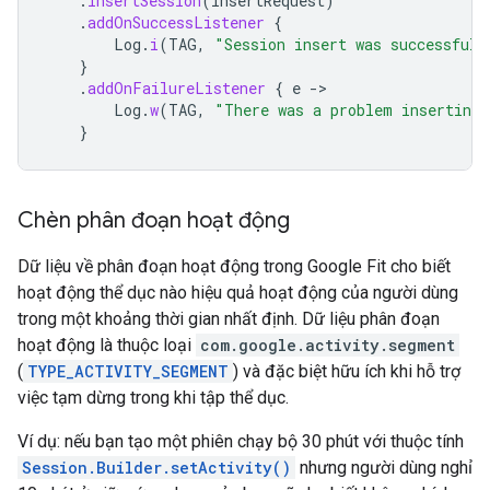
.
insertSession
(
insertRequest
)
.
addOnSuccessListener
{
Log
.
i
(
TAG
,
"Session insert was successful!
}
.
addOnFailureListener
{
e
-
Log
.
w
(
TAG
,
"There was a problem inserting 
}
Chèn phân đoạn hoạt động
Dữ liệu về phân đoạn hoạt động trong Google Fit cho biết
hoạt động thể dục nào hiệu quả hoạt động của người dùng
trong một khoảng thời gian nhất định. Dữ liệu phân đoạn
hoạt động là thuộc loại
com.google.activity.segment
(
TYPE_ACTIVITY_SEGMENT
) và đặc biệt hữu ích khi hỗ trợ
việc tạm dừng trong khi tập thể dục.
Ví dụ: nếu bạn tạo một phiên chạy bộ 30 phút với thuộc tính
Session.Builder.setActivity()
nhưng người dùng nghỉ