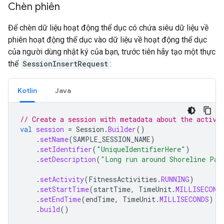
Chèn phiên
Để chèn dữ liệu hoạt động thể dục có chứa siêu dữ liệu về
phiên hoạt động thể dục vào dữ liệu về hoạt động thể dục
của người dùng nhật ký của bạn, trước tiên hãy tạo một thực
thể
SessionInsertRequest
:
Kotlin
Java
// Create a session with metadata about the activi
val
session
=
Session
.
Builder
()
.
setName
(
SAMPLE_SESSION_NAME
)
.
setIdentifier
(
"UniqueIdentifierHere"
)
.
setDescription
(
"Long run around Shoreline Par
.
setActivity
(
FitnessActivities
.
RUNNING
)
.
setStartTime
(
startTime
,
TimeUnit
.
MILLISECOND
.
setEndTime
(
endTime
,
TimeUnit
.
MILLISECONDS
)
.
build
()