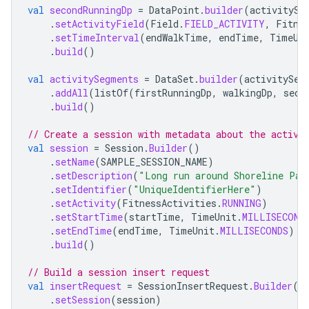
val
secondRunningDp
=
DataPoint
.
builder
(
activitySe
.
setActivityField
(
Field
.
FIELD_ACTIVITY
,
Fitne
.
setTimeInterval
(
endWalkTime
,
endTime
,
TimeUn
.
build
()
val
activitySegments
=
DataSet
.
builder
(
activitySeg
.
addAll
(
listOf
(
firstRunningDp
,
walkingDp
,
seco
.
build
()
// Create a session with metadata about the activi
val
session
=
Session
.
Builder
()
.
setName
(
SAMPLE_SESSION_NAME
)
.
setDescription
(
"Long run around Shoreline Par
.
setIdentifier
(
"UniqueIdentifierHere"
)
.
setActivity
(
FitnessActivities
.
RUNNING
)
.
setStartTime
(
startTime
,
TimeUnit
.
MILLISECOND
.
setEndTime
(
endTime
,
TimeUnit
.
MILLISECONDS
)
.
build
()
// Build a session insert request
val
insertRequest
=
SessionInsertRequest
.
Builder
()
.
setSession
(
session
)