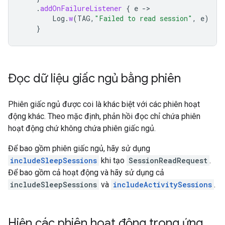
.
addOnFailureListener
{
e
-
Log
.
w
(
TAG
,
"Failed to read session"
,
e
)
}
Đọc dữ liệu giấc ngủ bằng phiên
Phiên giấc ngủ được coi là khác biệt với các phiên hoạt
động khác. Theo mặc định, phản hồi đọc chỉ chứa phiên
hoạt động chứ không chứa phiên giấc ngủ.
Để bao gồm phiên giấc ngủ, hãy sử dụng
includeSleepSessions
khi tạo
SessionReadRequest
.
Để bao gồm cả hoạt động và hãy sử dụng cả
includeSleepSessions
và
includeActivitySessions
.
Hiện các phiên hoạt động trong ứng