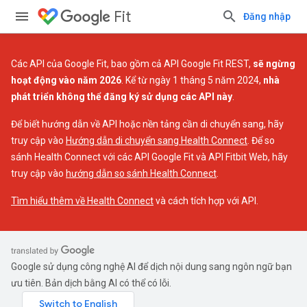
Fit
Đăng nhập
Các API của Google Fit, bao gồm cả API Google Fit REST,
sẽ ngừng
hoạt động vào năm 2026
. Kể từ ngày 1 tháng 5 năm 2024,
nhà
phát triển không thể đăng ký sử dụng các API này
.
Để biết hướng dẫn về API hoặc nền tảng cần di chuyển sang, hãy
truy cập vào
Hướng dẫn di chuyển sang Health Connect
. Để so
sánh Health Connect với các API Google Fit và API Fitbit Web, hãy
truy cập vào
hướng dẫn so sánh Health Connect
.
Tìm hiểu thêm về Health Connect
và cách tích hợp với API.
Google sử dụng công nghệ AI để dịch nội dung sang ngôn ngữ bạn
ưu tiên. Bản dịch bằng AI có thể có lỗi.