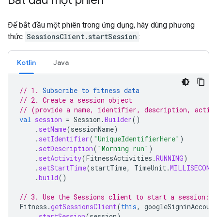
Bắt đầu một phiên
Để bắt đầu một phiên trong ứng dụng, hãy dùng phương
thức
SessionsClient.startSession
:
Kotlin
Java
// 1. 
Subscribe to fitness data
// 2. Create a session object
// (provide a name, identifier, description, activ
val
session
=
Session
.
Builder
()
.
setName
(
sessionName
)
.
setIdentifier
(
"UniqueIdentifierHere"
)
.
setDescription
(
"Morning run"
)
.
setActivity
(
FitnessActivities
.
RUNNING
)
.
setStartTime
(
startTime
,
TimeUnit
.
MILLISECOND
.
build
()
// 3. Use the Sessions client to start a session:
Fitness
.
getSessionsClient
(
this
,
googleSigninAccoun
.
startSession
(
session
)