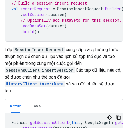
// Build a session insert request
val
insertRequest
=
SessionInsertRequest
.
Builder
()
.
setSession
(
session
)
// Optionally add DataSets for this session.
.
addDataSet
(
dataset
)
.
build
()
Lớp
SessionInsertRequest
cung cấp các phương thức
thuận tiện để chèn dữ liệu vào lịch sử tập thể dục và tạo
một phiên trong cùng một cuộc gọi đến
SessionsClient.insertSession
Các tập dữ liệu, nếu có,
sẽ được chèn như thể bạn đã gọi
HistoryClient.insertData
và sau đó phiên sẽ được
tạo.
Kotlin
Java
Fitness
.
getSessionsClient
(
this
,
GoogleSignIn
.
getAc