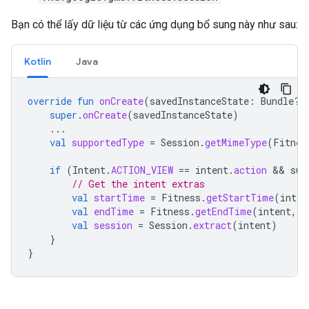
Bạn có thể lấy dữ liệu từ các ứng dụng bổ sung này như sau:
Kotlin
Java
override
fun
onCreate
(
savedInstanceState
:
Bundle?)
super
.
onCreate
(
savedInstanceState
)
...
val
supportedType
=
Session
.
getMimeType
(
Fitnes
if
(
Intent
.
ACTION_VIEW
==
intent
.
action
 && 
sup
// Get the intent extras
val
startTime
=
Fitness
.
getStartTime
(
inten
val
endTime
=
Fitness
.
getEndTime
(
intent
,
T
val
session
=
Session
.
extract
(
intent
)
}
}