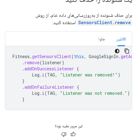
برای حذف شنونده از به‌روزرسانی‌های داده خام، از روش
SensorsClient.remove
استفاده کنید:
کاتلین
جاوا
Fitness
.
getSensorsClient
(
this
,
GoogleSignIn
.
getAcc
.
remove
(
listener
)
.
addOnSuccessListener
{
Log
.
i
(
TAG
,
"Listener was removed!"
)
}
.
addOnFailureListener
{
Log
.
i
(
TAG
,
"Listener was not removed."
)
}
این مرور مفید بود؟