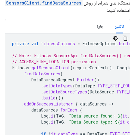
دستگاه های همراه، از روش
SensorsClient.findDataSources
استفاده کنید:
کاتلین
جاوا
private
val
fitnessOptions
=
FitnessOptions
.
builde
// Note: Fitness.SensorsApi.findDataSources() requ
// ACCESS_FINE_LOCATION permission.
Fitness
.
getSensorsClient
(
requireContext
(),
GoogleS
.
findDataSources
(
DataSourcesRequest
.
Builder
()
.
setDataTypes
(
DataType
.
TYPE_STEP_COUN
.
setDataSourceTypes
(
DataSource
.
TYPE_RA
.
build
())
.
addOnSuccessListener
{
dataSources
-
dataSources
.
forEach
{
Log
.
i
(
TAG
,
"Data source found: 
${
it
.
st
Log
.
i
(
TAG
,
"Data Source type: 
${
it
.
dat
if
(
it
.
dataType
==
DataType
.
TYPE_STEP_