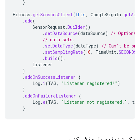
}
Fitness
.
getSensorsClient
(
this
,
GoogleSignIn
.
getAcc
.
add
(
SensorRequest
.
Builder
()
.
setDataSource
(
dataSource
)
// Optional
// data sets.
.
setDataType
(
dataType
)
// Can't be omi
.
setSamplingRate
(
10
,
TimeUnit
.
SECONDS
)
.
build
(),
listener
)
.
addOnSuccessListener
{
Log
.
i
(
TAG
,
"Listener registered!"
)
}
.
addOnFailureListener
{
Log
.
e
(
TAG
,
"Listener not registered."
,
tas
}
یک شنونده را حذف کنید