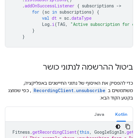
.
addOnSuccessListener
{
subscriptions
-
for
(
sc
in
subscriptions
)
{
val
dt
=
sc
.
dataType
Log
.
i
(
TAG
,
"Active subscription for da
}
}
ביטול ההרשמה לנתוני כושר
כדי להפסיק את האיסוף של נתוני החיישנים באפליקציה,
משתמשים ב
RecordingClient.unsubscribe
, כפי שמוצג
בקטע הקוד הבא:
Java
Kotlin
Fitness
.
getRecordingClient
(
this
,
GoogleSignIn
.
getA