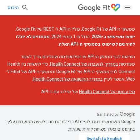
Fit
היכנס
ממשקי ה-API של Google Fit, כולל ה-API ל-REST של Google Fit,
יוצאו משימוש ב-2026
. החל מ-1 במאי 2024,
מפתחים לא יוכלו
להירשם לשימוש בממשקי ה-API האלה
.
הוראות לגבי ממשק ה-API או הפלטפורמה שאליהם צריך לעבור
מפורטות
במדריך להעברה של Health Connect
. כדי להשוות בין Health
Connect לבין ממשקי ה-API של Google Fit וממשקי ה-API של Fitbit ל-
Web, אפשר לעיין
במדריך ההשוואה של Health Connect
.
מידע נוסף על Health Connect
ועל שילוב עם ה-API
‫Google משתמשת בטכנולוגיית AI כדי לתרגם תוכן לשפה המועדפת עליך.
בתרגומים כאלו עשויות להיות שגיאות.