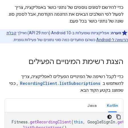
כדי להירשם לסוגים נוספים של נתוני כושר באפליקציה, צריך
לפעול לפי השלבים הבאים את הדוגמה הקודמת, אבל לספק סוג
שונה של נתוני כושר בכל פעם.
הערה:
אפליקציות שפועלות ב-Android 10 (רמת API 29) ואילך
קבלת
הרשאה ל-Android
כשהם מתעדים כמה סוגי נתונים של פעילות גופנית.
הצגת רשימת המינויים הפעילים
כדי לקבל רשימה של המינויים הפעילים לאפליקציה, צריך
להשתמש ב
RecordingClient.listSubscriptions
, כפי
שמוצג בקטע הקוד הבא:
Java
Kotlin
Fitness
.
getRecordingClient
(
this
,
GoogleSignIn
.
getA
.
listSubscriptions
()