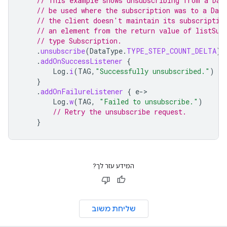
// This example shows unsubscribing from a Dat
// be used where the subscription was to a Data
// the client doesn't maintain its subscriptio
// an element from the return value of listSub
// type Subscription.
.
unsubscribe
(
DataType
.
TYPE_STEP_COUNT_DELTA
)
.
addOnSuccessListener
{
Log
.
i
(
TAG
,
"Successfully unsubscribed."
)
}
.
addOnFailureListener
{
e
-
Log
.
w
(
TAG
,
"Failed to unsubscribe."
)
// Retry the unsubscribe request.
}
המידע עזר לך?
שליחת משוב