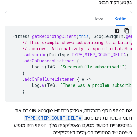
בקטע הקוד הבא:
Java
Kotlin
Fitness
.
getRecordingClient
(
this
,
GoogleSignIn
.
getA
// This example shows subscribing to a DataTyp
// sources. Alternatively, a specific DataSourc
.
subscribe
(
DataType
.
TYPE_STEP_COUNT_DELTA
)
.
addOnSuccessListener
{
Log
.
i
(
TAG
,
"Successfully subscribed!"
)
}
.
addOnFailureListener
{
e
-
Log
.
w
(
TAG
,
"There was a problem subscribin
}
אם המינוי נוסף בהצלחה, אפליקציית Google Fit שומרת את
נתוני הכושר נתונים מסוג
TYPE_STEP_COUNT_DELTA
בהיסטוריית הכושר מטעם האפליקציה שלך. המינוי הזה מופיע
רשימה של המינויים הפעילים לאפליקציה.