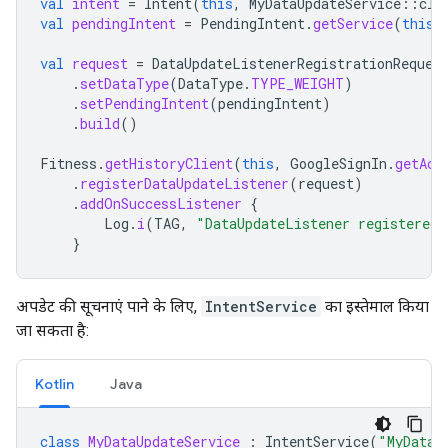
val
intent
=
Intent
(
this
,
MyDataUpdateService
::
cla
val
pendingIntent
=
PendingIntent
.
getService
(
this
,
val
request
=
DataUpdateListenerRegistrationReques
.
setDataType
(
DataType
.
TYPE_WEIGHT
)
.
setPendingIntent
(
pendingIntent
)
.
build
()
Fitness
.
getHistoryClient
(
this
,
GoogleSignIn
.
getAcc
.
registerDataUpdateListener
(
request
)
.
addOnSuccessListener
{
Log
.
i
(
TAG
,
"DataUpdateListener registered"
}
अपडेट की सूचनाएं पाने के लिए,
IntentService
का इस्तेमाल किया
जा सकता है:
Kotlin
Java
class
MyDataUpdateService
:
IntentService
(
"MyDataU