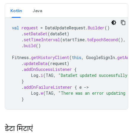
Kotlin
Java
val
request
=
DataUpdateRequest
.
Builder
()
.
setDataSet
(
dataSet
)
.
setTimeInterval
(
startTime
.
toEpochSecond
(),
en
.
build
()
Fitness
.
getHistoryClient
(
this
,
GoogleSignIn
.
getAcc
.
updateData
(
request
)
.
addOnSuccessListener
{
Log
.
i
(
TAG
,
"DataSet updated successfully!"
}
.
addOnFailureListener
{
e
-
Log
.
w
(
TAG
,
"There was an error updating th
}
डेटा मिटाएं