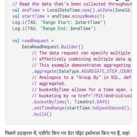
// Read the data that's been collected throughout 
val
endTime
=
LocalDateTime
.
now
().
atZone
(
ZoneId
.
s
val
startTime
=
endTime
.
minusWeeks
(
1
)
Log
.
i
(
TAG
,
"Range Start: 
$
startTime
"
)
Log
.
i
(
TAG
,
"Range End: 
$
endTime
"
)
val
readRequest
=
DataReadRequest
.
Builder
()
// The data request can specify multiple d
// effectively combining multiple data que
// This example demonstrates aggregating o
.
aggregate
(
DataType
.
AGGREGATE_STEP_COUNT_
// Analogous to a "Group By" in SQL, defin
// aggregated.
// bucketByTime allows for a time span, wh
// bucketing by <a href="/fit/android/usin
.
bucketByTime
(
1
,
TimeUnit
.
DAYS
)
.
setTimeRange
(
startTime
.
toEpochSecond
(),
e
.
build
()
पिछले उदाहरण में, एग्रीगेट किए गए डेटा पॉइंट इस्तेमाल किए गए हैं, जहां