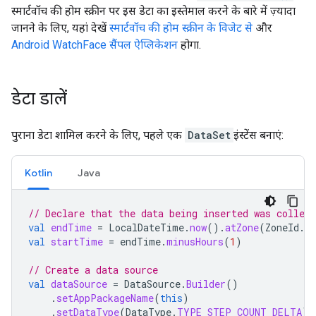
स्मार्टवॉच की होम स्क्रीन पर इस डेटा का इस्तेमाल करने के बारे में ज़्यादा
जानने के लिए, यहां देखें
स्मार्टवॉच की होम स्क्रीन के विजेट से
और
Android WatchFace सैंपल ऐप्लिकेशन
होगा.
डेटा डालें
पुराना डेटा शामिल करने के लिए, पहले एक
DataSet
इंस्टेंस बनाएं:
Kotlin
Java
// Declare that the data being inserted was collect
val
endTime
=
LocalDateTime
.
now
().
atZone
(
ZoneId
.
s
val
startTime
=
endTime
.
minusHours
(
1
)
// Create a data source
val
dataSource
=
DataSource
.
Builder
()
.
setAppPackageName
(
this
)
.
setDataType
(
DataType
.
TYPE_STEP_COUNT_DELTA
)