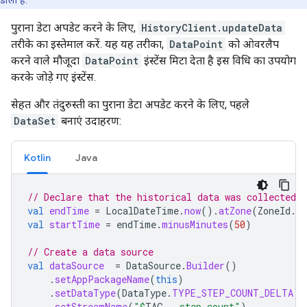
डाला है.
पुराना डेटा अपडेट करने के लिए,
HistoryClient.updateData
तरीके का इस्तेमाल करें. यह यह तरीका,
DataPoint
को ओवरलैप
करने वाले मौजूदा
DataPoint
इंस्टेंस मिटा देता है इस विधि का उपयोग
करके जोड़े गए इंस्टेंस.
सेहत और तंदुरुस्ती का पुराना डेटा अपडेट करने के लिए, पहले
DataSet
बनाएं उदाहरण:
Kotlin
Java
// Declare that the historical data was collected 
val
endTime
=
LocalDateTime
.
now
().
atZone
(
ZoneId
.
s
val
startTime
=
endTime
.
minusMinutes
(
50
)
// Create a data source
val
dataSource
=
DataSource
.
Builder
()
.
setAppPackageName
(
this
)
.
setDataType
(
DataType
.
TYPE_STEP_COUNT_DELTA
)
.
setStreamName
(
"
$
TAG
 - step count"
)