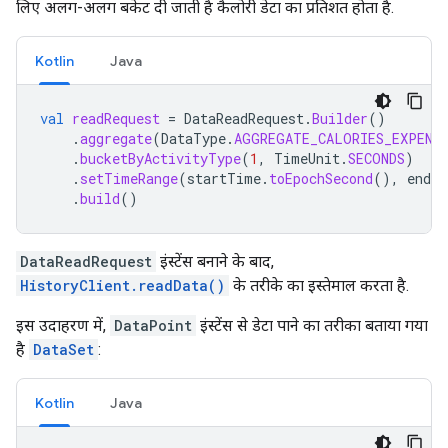
लिए अलग-अलग बकेट दी जाती है कैलोरी डेटा का प्रतिशत होता है.
Kotlin
Java
val
readRequest
=
DataReadRequest
.
Builder
()
.
aggregate
(
DataType
.
AGGREGATE_CALORIES_EXPEND
.
bucketByActivityType
(
1
,
TimeUnit
.
SECONDS
)
.
setTimeRange
(
startTime
.
toEpochSecond
(),
endT
.
build
()
DataReadRequest
इंस्टेंस बनाने के बाद,
HistoryClient.readData()
के तरीके का इस्तेमाल करता है.
इस उदाहरण में,
DataPoint
इंस्टेंस से डेटा पाने का तरीका बताया गया
है
DataSet
:
Kotlin
Java