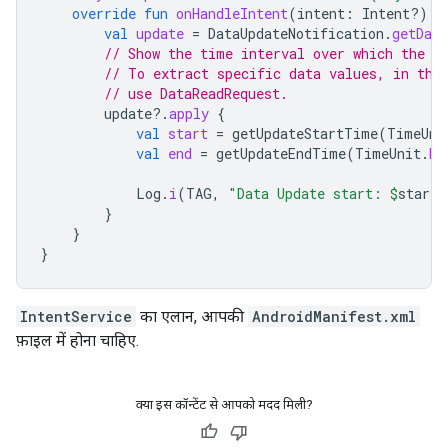
override
fun
onHandleIntent
(
intent
:
Intent?)
{
val
update
=
DataUpdateNotification
.
getData
// Show the time interval over which the d
// To extract specific data values, in thi
// use DataReadRequest.
update
?.
apply
{
val
start
=
getUpdateStartTime
(
TimeUni
val
end
=
getUpdateEndTime
(
TimeUnit
.
MI
Log
.
i
(
TAG
,
"Data Update start: 
$
start
 
}
}
}
IntentService
का एलान, आपकी
AndroidManifest.xml
फ़ाइल में होना चाहिए.
क्या इस कॉन्टेंट से आपको मदद मिली?