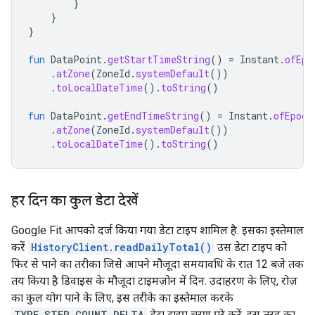
}
}
}
fun
DataPoint
.
getStartTimeString
()
=
Instant
.
ofEpo
.
atZone
(
ZoneId
.
systemDefault
())
.
toLocalDateTime
().
toString
()
fun
DataPoint
.
getEndTimeString
()
=
Instant
.
ofEpoch
.
atZone
(
ZoneId
.
systemDefault
())
.
toLocalDateTime
().
toString
()
हर दिन का कुल डेटा देखें
Google Fit आपको दर्ज किया गया डेटा टाइप शामिल है. इसका इस्तेमाल
करें
HistoryClient.readDailyTotal()
उस डेटा टाइप को
फिर से पाने का तरीका जिसे आपने मौजूदा समयावधि के रात 12 बजे तक
तय किया है डिवाइस के मौजूदा टाइमज़ोन में दिन. उदाहरण के लिए, रोज़
का कुल योग पाने के लिए, इस तरीके का इस्तेमाल करके
TYPE_STEP_COUNT_DELTA
डेटा टाइप चरण पूरे करें. इस तरह का