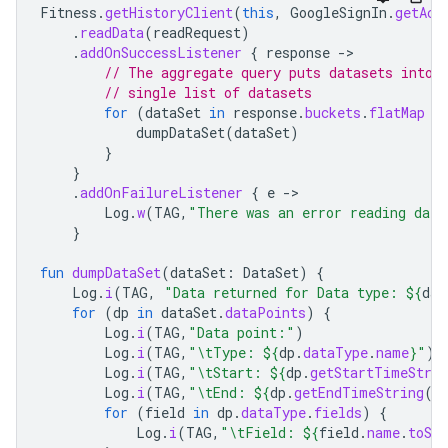
Fitness
.
getHistoryClient
(
this
,
GoogleSignIn
.
getAcc
.
readData
(
readRequest
)
.
addOnSuccessListener
{
response
-
// The aggregate query puts datasets into 
// single list of datasets
for
(
dataSet
in
response
.
buckets
.
flatMap
{
dumpDataSet
(
dataSet
)
}
}
.
addOnFailureListener
{
e
-
Log
.
w
(
TAG
,
"There was an error reading data
}
fun
dumpDataSet
(
dataSet
:
DataSet
)
{
Log
.
i
(
TAG
,
"Data returned for Data type: 
${
dat
for
(
dp
in
dataSet
.
dataPoints
)
{
Log
.
i
(
TAG
,
"Data point:"
)
Log
.
i
(
TAG
,
"\tType: 
${
dp
.
dataType
.
name
}
"
)
Log
.
i
(
TAG
,
"\tStart: 
${
dp
.
getStartTimeStrin
Log
.
i
(
TAG
,
"\tEnd: 
${
dp
.
getEndTimeString
()
for
(
field
in
dp
.
dataType
.
fields
)
{
Log
.
i
(
TAG
,
"\tField: 
${
field
.
name
.
toStr