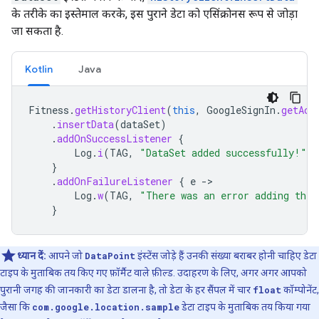
के तरीके का इस्तेमाल करके, इस पुराने डेटा को एसिंक्रोनस रूप से जोड़ा
जा सकता है.
Kotlin
Java
Fitness
.
getHistoryClient
(
this
,
GoogleSignIn
.
getAcc
.
insertData
(
dataSet
)
.
addOnSuccessListener
{
Log
.
i
(
TAG
,
"DataSet added successfully!"
)
}
.
addOnFailureListener
{
e
-
Log
.
w
(
TAG
,
"There was an error adding the 
}
ध्यान दें:
आपने जो
DataPoint
इंस्टेंस जोड़े हैं उनकी संख्या बराबर होनी चाहिए डेटा
टाइप के मुताबिक तय किए गए फ़ॉर्मैट वाले फ़ील्ड. उदाहरण के लिए, अगर अगर आपको
पुरानी जगह की जानकारी का डेटा डालना है, तो डेटा के हर सैंपल में चार
float
कॉम्पोनेंट,
जैसा कि
com.google.location.sample
डेटा टाइप के मुताबिक तय किया गया