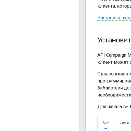
клиента, кото
Настройка экра
Установит
API Campaign M
клиент может о
Однако клиент
программирова
библиотеки до
необходимости
Для начала вы
C#
Java