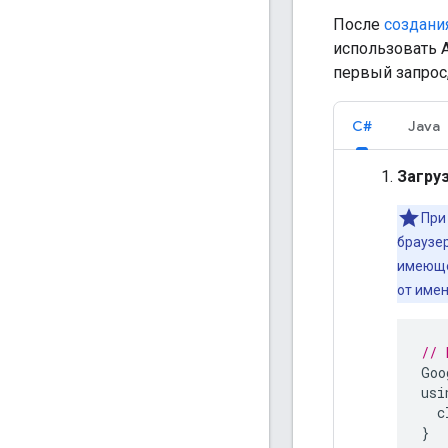
После
создани
использовать A
первый запрос
C#
Java
Загру
При
браузер
имеюще
от имен
// 
Goo
usi
c
}