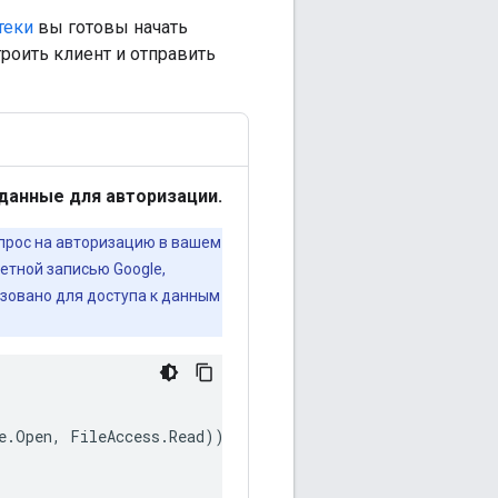
теки
вы готовы начать
троить клиент и отправить
 данные для авторизации.
прос на авторизацию в вашем
четной записью Google,
зовано для доступа к данным
e
.
Open
,
FileAccess
.
Read
))
{