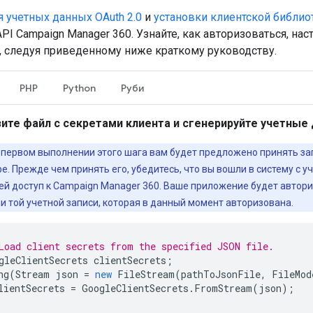
я учетных данных OAuth 2.0
и
установки клиентской библио
PI Campaign Manager 360. Узнайте, как авторизоваться, нас
, следуя приведенному ниже краткому руководству.
PHP
Python
Руби
зите файл с секретами клиента и сгенерируйте учетные
 первом выполнении этого шага вам будет предложено принять за
е. Прежде чем принять его, убедитесь, что вы вошли в систему с у
й доступ к Campaign Manager 360. Ваше приложение будет автори
и той учетной записи, которая в данный момент авторизована.
Load client secrets from the specified JSON file.
gleClientSecrets
clientSecrets
;
ng
(
Stream
json
=
new
FileStream
(
pathToJsonFile
,
FileMod
lientSecrets
=
GoogleClientSecrets
.
FromStream
(
json
);