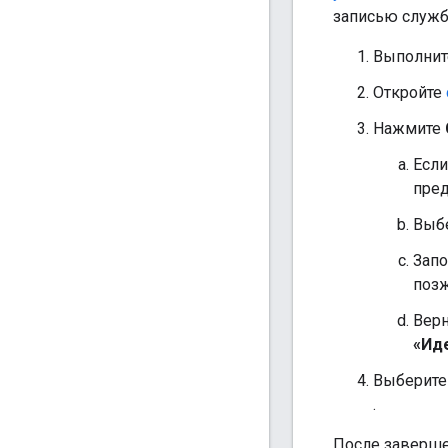
записью служб
Выполнит
Откройте
Нажмите
Если
пред
Выбе
Запо
поз
Верн
«Ид
Выберите
.
После заверше