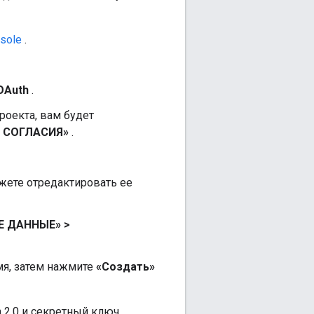
sole
.
OAuth
.
роекта, вам будет
 СОГЛАСИЯ»
.
жете отредактировать ее
Е ДАННЫЕ» >
мя, затем нажмите
«Создать»
 2.0 и секретный ключ