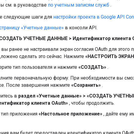
ы см. в руководстве
по учетным записям служб
.
е следующие шаги для
настройки проекта в Google API Con
страницу «Учетные данные»
в консоли API.
СОЗДАТЬ УЧЕТНЫЕ ДАННЫЕ > Идентификатор клиента 
 вы ранее не настраивали экран согласия OAuth для этого п
ложено сделать это сейчас. Нажмите
«НАСТРОИТЬ ЭКРАН
рите тип пользователя и нажмите
«СОЗДАТЬ»
.
лните первоначальную форму. При необходимости вы смо
же. После завершения нажмите
«Сохранить»
.
итесь в
раздел «Учетные данные» > «СОЗДАТЬ УЧЕТНЫ
ентификатор клиента OAuth»
, чтобы продолжить.
 тип приложения
«Настольное приложение»
, дайте ему и
ния вам будет предоставлен идентификатор клиента OAuth