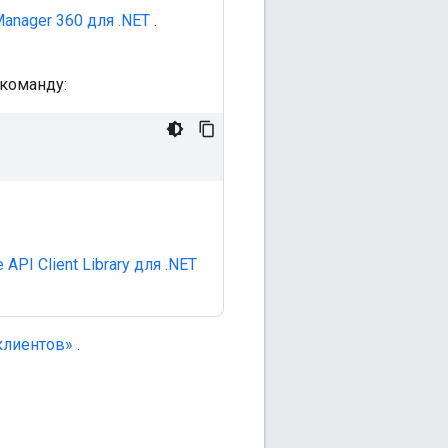
anager 360 для .NET
.
команду:
PI Client Library для .NET
клиентов»
.