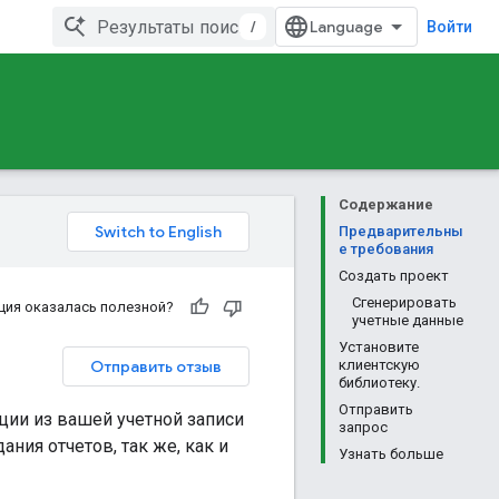
/
Войти
Содержание
Предварительны
е требования
Создать проект
Сгенерировать
ция оказалась полезной?
учетные данные
Установите
Отправить отзыв
клиентскую
библиотеку.
Отправить
ции из вашей учетной записи
запрос
ния отчетов, так же, как и
Узнать больше