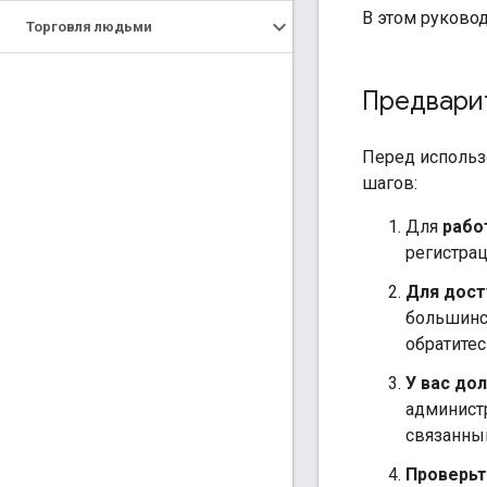
В этом руковод
Торговля людьми
Предвари
Перед использ
шагов:
Для
рабо
регистрац
Для дост
большинс
обратите
У вас до
администр
связанный
Проверьт