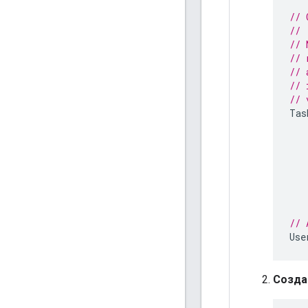
// 
//
// 
// 
// 
// 
// 
Tas
// 
Use
Созда