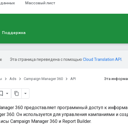
 данных
Массовый лист
Поддержка
Эта страница переведена с помощью
Cloud Translation API
.
ы
Ads
Campaign Manager 360
API
Эта информа
Manager 360 предоставляет программный доступ к информа
er 360. Он используется для управления кампаниями и созда
исы Campaign Manager 360 и Report Builder.