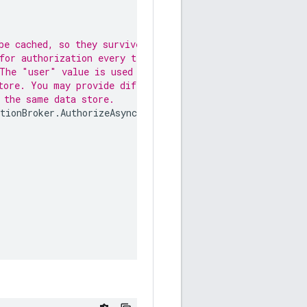
be cached, so they survive multiple
for authorization every time the
 The "user" value is used to
tore. You may provide different
 the same data store.
tionBroker
.
AuthorizeAsync
(