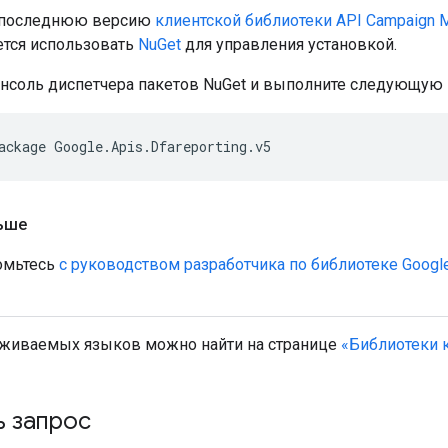
е последнюю версию
клиентской библиотеки API Campaign M
тся использовать
NuGet
для управления установкой.
онсоль диспетчера пакетов NuGet и выполните следующую 
ьше
омьтесь
с руководством разработчика по библиотеке Google A
живаемых языков можно найти на странице
«Библиотеки 
ь запрос