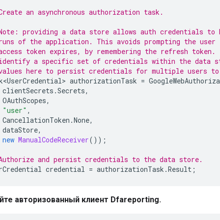
Create an asynchronous authorization task.
Note: providing a data store allows auth credentials to 
runs of the application. This avoids prompting the user 
access token expires, by remembering the refresh token.
identify a specific set of credentials within the data s
values here to persist credentials for multiple users to
k<UserCredential>
authorizationTask
=
GoogleWebAuthoriza
clientSecrets
.
Secrets
,
OAuthScopes
,
"user"
,
CancellationToken
.
None
,
dataStore
,
new
ManualCodeReceiver
());
Authorize and persist credentials to the data store.
rCredential
credential
=
authorizationTask
.
Result
;
йте авторизованный клиент Dfareporting.