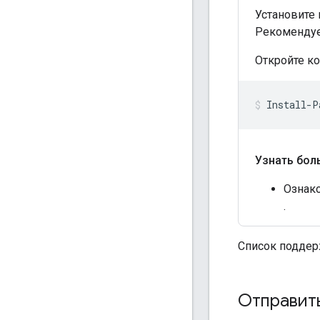
Установит
Рекомендуе
Откройте к
Узнать бол
Ознак
.
Список поддер
Отправит