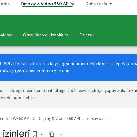
fedin
Display & Video 360 API'si
Daha fazla
akları
Örnekler ve kitaplıklar
Destek
60 API artık Talep Yaratma kaynağı yönetimini destekliyor. Talep Yara
nmek için
yeni kılavuzumuza
göz atın.
Google, içerikleri tercih ettiğiniz dile çevirmek için yapay zeka teknol
rinde hata olabilir.
er
DV360 API
Display & Video 360 API'si
Kavramlar
 izinleri