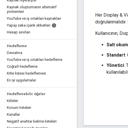
Kaynak hiyerarşisi
Kaynak oluşturmanın alternatif
yöntemleri
Her Display & Vid
You
Tube ve iş ortakları kaynakları
doğrulanmalıdır. 
Yapay zeka içerik etiketleri
Hesap sınırları
Kullanıcının, Dis
Salt oku
Hedefleme
Devralma
Standart
:
You
Tube ve iş ortakları hedefleme
Yönetici
: 
Coğrafi hedefleme
kullanılabili
Kitle listesi hedeflemesi
En iyi uygulamalar
Hedeflenebilir öğeler
Kitleler
Konum listeleri
Kanallar
Negatif anahtar kelime listeleri