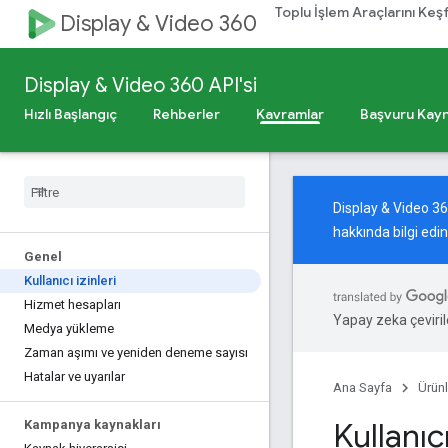
Toplu İşlem Araçlarını Keş
Display & Video 360
Display & Video 360 API'si
Hızlı Başlangıç
Rehberler
Kavramlar
Başvuru Kayn
Display & Video 3
hakkında bilgi edi
Genel
Kullanıcı izinleri
Hizmet hesapları
Yapay zeka çevirile
Medya yükleme
Zaman aşımı ve yeniden deneme sayısı
Hatalar ve uyarılar
Ana Sayfa
Ürünl
Kullanıcı
Kampanya kaynakları