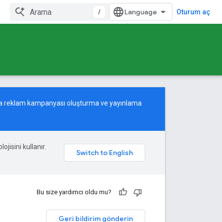
/
Oturum aç
tma reklam kampanyası oluşturma ve yayınlama
ojisini kullanır.
Bu size yardımcı oldu mu?
Geri bildirim gönderin