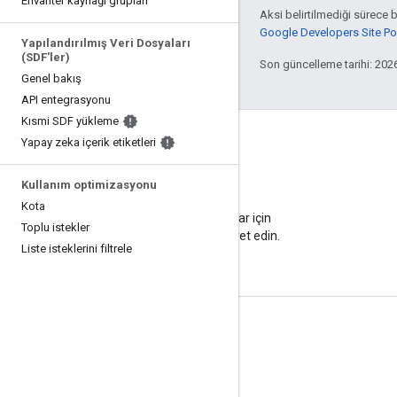
Envanter kaynağı grupları
Aksi belirtilmediği sürece 
Google Developers Site Poli
Yapılandırılmış Veri Dosyaları
(SDF'ler)
Son güncelleme tarihi: 202
Genel bakış
API entegrasyonu
Kısmi SDF yükleme
Yapay zeka içerik etiketleri
Kullanım optimizasyonu
Blog
Kota
Önemli duyurular için
Toplu istekler
blogumuzu ziyaret edin.
Liste isteklerini filtrele
Ürün Bilgileri
Hizmet Şartları
API Sınırlılıkları ve Kotaları