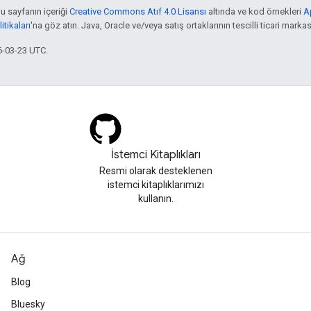
bu sayfanın içeriği
Creative Commons Atıf 4.0 Lisansı
altında ve kod örnekleri
A
tikaları
'na göz atın. Java, Oracle ve/veya satış ortaklarının tescilli ticari markas
6-03-23 UTC.
İstemci Kitaplıkları
Resmi olarak desteklenen
istemci kitaplıklarımızı
kullanın.
Ağ
Blog
Bluesky