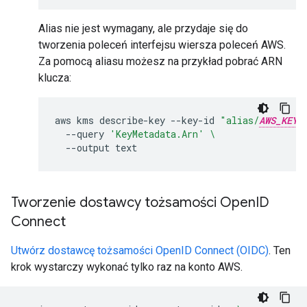
Alias nie jest wymagany, ale przydaje się do
tworzenia poleceń interfejsu wiersza poleceń AWS.
Za pomocą aliasu możesz na przykład pobrać ARN
klucza:
aws
kms
describe-key
--key-id
"alias/
AWS_KEY_
--query
'KeyMetadata.Arn'
\
--output
Tworzenie dostawcy tożsamości Open
ID
Connect
Utwórz dostawcę tożsamości OpenID Connect (OIDC)
. Ten
krok wystarczy wykonać tylko raz na konto AWS.