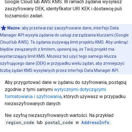
Google Cloud lub AWS KMS. W ramach żądania wysyłasz
zaszyfrowany DEK, identyfikator URI KEK i dostawcę puli
tożsamości zadań.
Ważne:
aby przetwarzać zaszyfrowane dane, interfejs Data
Manager API wysyła żądania do usługi zarządzania kluczami (Google
Cloud lub AWS). Te żądania zużywają limit projektu KMS. Aby uniknąć
błędów związanych z limitem, upewnij się, że Twój projekt ma
wystarczający limit KMS. Możesz też użyć tego samego klucza
szyfrującego dane (DEK) w przypadku wielu żądań, aby zmniejszyć
liczbę żądań KMS wysyłanych przez interfejs Data Manager API.
Aby przygotować dane w żądaniu do szyfrowania, postępuj
zgodnie z tymi samymi
wytycznymi dotyczącymi
formatowania i szyfrowania
, których używasz w przypadku
niezaszyfrowanych danych.
Nie szyfruj niezaszyfrowanych wartości. Na przykład
region_code
lub
postal_code
w
AddressInfo
.