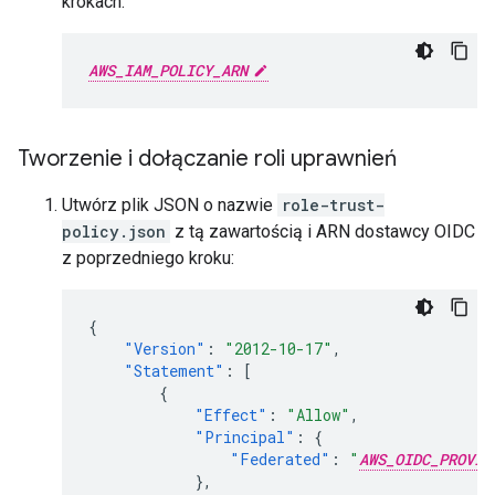
krokach.
AWS_IAM_POLICY_ARN
Tworzenie i dołączanie roli uprawnień
Utwórz plik JSON o nazwie
role-trust-
policy.json
z tą zawartością i ARN dostawcy OIDC
z poprzedniego kroku:
{
"Version"
:
"2012-10-17"
,
"Statement"
:
[
{
"Effect"
:
"Allow"
,
"Principal"
:
{
"Federated"
:
"
AWS_OIDC_PROVID
},