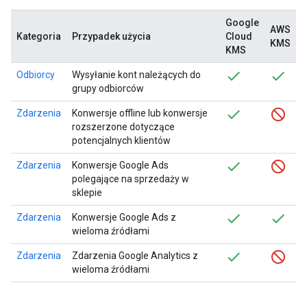
Google
AWS
Kategoria
Przypadek użycia
Cloud
KMS
KMS
Odbiorcy
Wysyłanie kont należących do
grupy odbiorców
Zdarzenia
Konwersje offline lub konwersje
rozszerzone dotyczące
potencjalnych klientów
Zdarzenia
Konwersje Google Ads
polegające na sprzedaży w
sklepie
Zdarzenia
Konwersje Google Ads z
wieloma źródłami
Zdarzenia
Zdarzenia Google Analytics z
wieloma źródłami