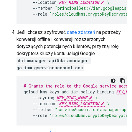
--location
KEY_RING_LOCATION
\
--member
"principalSet://iam.googleapis.c
--role
"roles/cloudkms.cryptoKeyDecrypter
Jeśli chcesz szyfrować
dane zdarzeń
na potrzeby
konwersji offline i konwersji rozszerzonych
dotyczących potencjalnych klientów, przyznaj rolę
dekryptora kluczy kontu usługi Google
datamanager-api@datamanager-
ga.iam.gserviceaccount.com
.
# Grants the role to the Google service accou
gcloud
kms
keys
add-iam-policy-binding
KEY_NA
--keyring
KEY_RING_NAME
\
--location
KEY_RING_LOCATION
\
--member
"serviceAccount:datamanager-api@
--role
"roles/cloudkms.cryptoKeyDecrypter