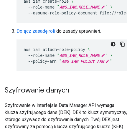
aws
iam
create-role
\
--role-name
"
AWS_IAM_ROLE_NAME
"
\
--assume-role-policy-document
Dołącz zasadę roli
do zasady uprawnień.
aws
iam
attach-role-policy
\
--role-name
"
AWS_IAM_ROLE_NAME
"
\
--policy-arn
"
AWS_IAM_POLICY_ARN
"
Szyfrowanie danych
Szyfrowanie w interfejsie Data Manager API wymaga
klucza szyfrującego dane (DEK). DEK to klucz symetryczny,
którego używasz do szyfrowania danych. Twój DEK jest
szyfrowany za pomocą klucza szyfrującego klucze (KEK)