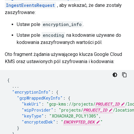
IngestEventsRequest
, aby wskazać, że dane zostały
zaszyfrowane:
Ustaw pole
encryption_info
.
Ustaw pole
encoding
na kodowanie używane do
kodowania zaszyfrowanych wartości pól.
Oto fragment żądania używającego klucza Google Cloud
KMS oraz ustawionych pól szyfrowania i kodowania:
{
...
"encryptionInfo"
:
{
"gcpWrappedKeyInfo"
:
{
"kekUri"
:
"gcp-kms://projects/
PROJECT_ID
/lo
"wipProvider"
:
"projects/
PROJECT_ID
/locatio
"keyType"
:
"XCHACHA20_POLY1305"
,
"encryptedDek"
:
"
ENCRYPTED_DEK
"
}
},