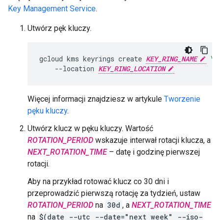
Key Management Service
.
Utwórz pęk kluczy.
gcloud
kms
keyrings
create
KEY_RING_NAME
\
--location
KEY_RING_LOCATION
Więcej informacji znajdziesz w artykule
Tworzenie
pęku kluczy
.
Utwórz klucz w pęku kluczy. Wartość
ROTATION_PERIOD
wskazuje interwał rotacji klucza, a
NEXT_ROTATION_TIME
– datę i godzinę pierwszej
rotacji.
Aby na przykład rotować klucz co 30 dni i
przeprowadzić pierwszą rotację za tydzień, ustaw
ROTATION_PERIOD
na
30d
, a
NEXT_ROTATION_TIME
na
$(date --utc --date="next week" --iso-