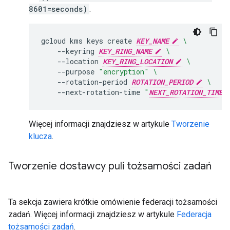
8601=seconds)
.
gcloud
kms
keys
create
KEY_NAME
\
--keyring
KEY_RING_NAME
\
--location
KEY_RING_LOCATION
\
--purpose
"encryption"
\
--rotation-period
ROTATION_PERIOD
\
--next-rotation-time
"
NEXT_ROTATION_TIME
Więcej informacji znajdziesz w artykule
Tworzenie
klucza
.
Tworzenie dostawcy puli tożsamości zadań
Ta sekcja zawiera krótkie omówienie federacji tożsamości
zadań. Więcej informacji znajdziesz w artykule
Federacja
tożsamości zadań
.