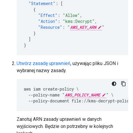
"Statement"
:
[
{
"Effect"
:
"Allow"
,
"Action"
:
"kms:Decrypt"
,
"Resource"
:
"
AWS_KEY_ARN
"
}
]
}
Utwórz zasadę uprawnień
, używając pliku JSON i
wybranej nazwy zasady.
aws
iam
create-policy
\
--policy-name
"
AWS_POLICY_NAME
"
\
--policy-document
Zanotuj ARN zasady uprawnień w danych
wyjściowych. Będzie on potrzebny w kolejnych