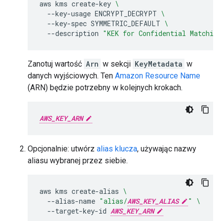
aws
kms
create-key
\
--key-usage
ENCRYPT_DECRYPT
\
--key-spec
SYMMETRIC_DEFAULT
\
--description
"KEK for Confidential Matchin
Zanotuj wartość
Arn
w sekcji
KeyMetadata
w
danych wyjściowych. Ten
Amazon Resource Name
(ARN) będzie potrzebny w kolejnych krokach.
AWS_KEY_ARN
Opcjonalnie: utwórz
alias klucza
, używając nazwy
aliasu wybranej przez siebie.
aws
kms
create-alias
\
--alias-name
"alias/
AWS_KEY_ALIAS
"
\
--target-key-id
AWS_KEY_ARN