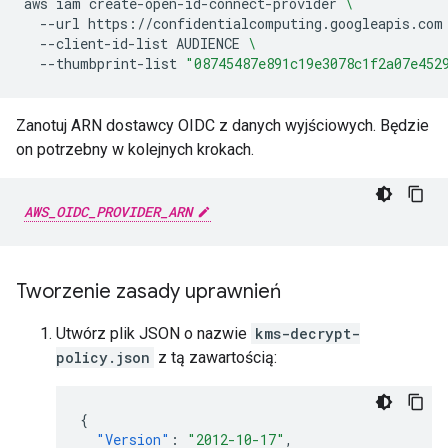
aws
iam
create-open-id-connect-provider
\
--url
https://confidentialcomputing.googleapis.com
--client-id-list
AUDIENCE
\
--thumbprint-list
"08745487e891c19e3078c1f2a07e452
Zanotuj ARN dostawcy OIDC z danych wyjściowych. Będzie
on potrzebny w kolejnych krokach.
AWS_OIDC_PROVIDER_ARN
Tworzenie zasady uprawnień
Utwórz plik JSON o nazwie
kms-decrypt-
policy.json
z tą zawartością:
{
"Version"
:
"2012-10-17"
,