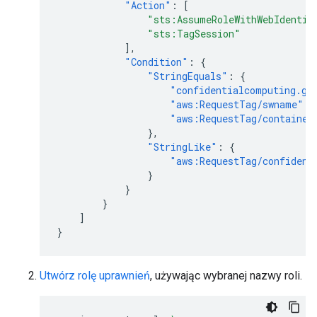
"Action"
:
[
"sts:AssumeRoleWithWebIdentit
"sts:TagSession"
],
"Condition"
:
{
"StringEquals"
:
{
"confidentialcomputing.go
"aws:RequestTag/swname"
:
"aws:RequestTag/container
},
"StringLike"
:
{
"aws:RequestTag/confident
}
}
}
]
}
Utwórz rolę uprawnień
, używając wybranej nazwy roli.