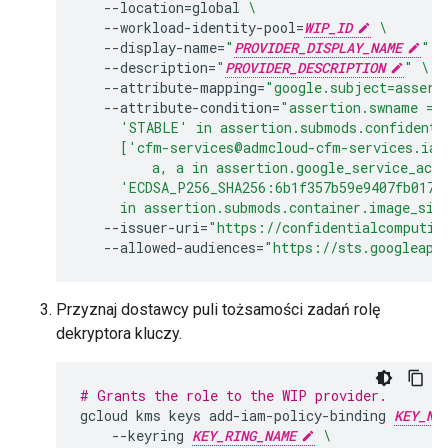
--location
=
global
\
--workload-identity-pool
=
WIP_ID
\
--display-name
=
"
PROVIDER_DISPLAY_NAME
"
\
--description
=
"
PROVIDER_DESCRIPTION
"
\
--attribute-mapping
=
"google.subject=assert
--attribute-condition
=
"assertion.swname ==
     'STABLE' in assertion.submods.confidenti
     ['cfm-services@admcloud-cfm-services.iam
         a, a in assertion.google_service_acc
     'ECDSA_P256_SHA256:6b1f357b59e9407fb017c
     in assertion.submods.container.image_sig
--issuer-uri
=
"https://confidentialcomputin
--allowed-audiences
=
"https://sts.googleapi
Przyznaj dostawcy puli tożsamości zadań rolę
dekryptora kluczy.
# Grants the role to the WIP provider.
gcloud
kms
keys
add-iam-policy-binding
KEY_NA
--keyring
KEY_RING_NAME
\