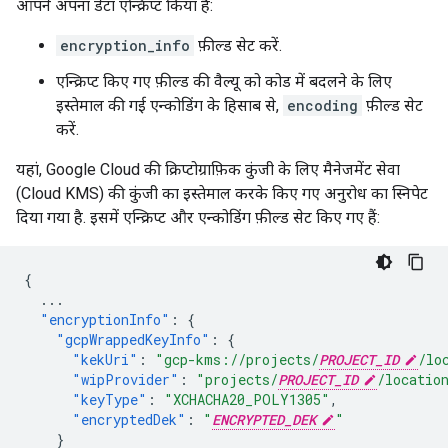
आपने अपना डेटा एन्क्रिप्ट किया है:
encryption_info
फ़ील्ड सेट करें.
एन्क्रिप्ट किए गए फ़ील्ड की वैल्यू को कोड में बदलने के लिए
इस्तेमाल की गई एन्कोडिंग के हिसाब से,
encoding
फ़ील्ड सेट
करें.
यहां, Google Cloud की क्रिप्टोग्राफ़िक कुंजी के लिए मैनेजमेंट सेवा
(Cloud KMS) की कुंजी का इस्तेमाल करके किए गए अनुरोध का स्निपेट
दिया गया है. इसमें एन्क्रिप्ट और एन्कोडिंग फ़ील्ड सेट किए गए हैं:
{
...
"encryptionInfo"
:
{
"gcpWrappedKeyInfo"
:
{
"kekUri"
:
"gcp-kms://projects/
PROJECT_ID
/lo
"wipProvider"
:
"projects/
PROJECT_ID
/locatio
"keyType"
:
"XCHACHA20_POLY1305"
,
"encryptedDek"
:
"
ENCRYPTED_DEK
"
}