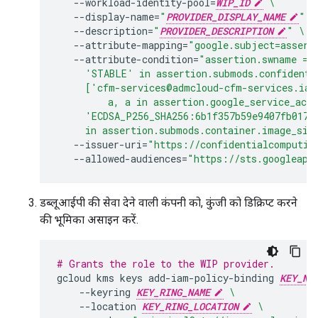
--workload-identity-pool
=
WIP_ID
\
--display-name
=
"
PROVIDER_DISPLAY_NAME
"
\
--description
=
"
PROVIDER_DESCRIPTION
"
\
--attribute-mapping
=
"google.subject=assert
--attribute-condition
=
"assertion.swname ==
     'STABLE' in assertion.submods.confidenti
     ['cfm-services@admcloud-cfm-services.iam
         a, a in assertion.google_service_acc
     'ECDSA_P256_SHA256:6b1f357b59e9407fb017c
     in assertion.submods.container.image_sig
--issuer-uri
=
"https://confidentialcomputin
--allowed-audiences
=
"https://sts.googleapi
डब्लूआईपी की सेवा देने वाली कंपनी को, कुंजी को डिक्रिप्ट करने
की भूमिका असाइन करें.
# Grants the role to the WIP provider.
gcloud
kms
keys
add-iam-policy-binding
KEY_NA
--keyring
KEY_RING_NAME
\
--location
KEY_RING_LOCATION
\