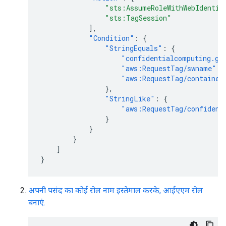
"sts:AssumeRoleWithWebIdentit
"sts:TagSession"
],
"Condition"
:
{
"StringEquals"
:
{
"confidentialcomputing.go
"aws:RequestTag/swname"
:
"aws:RequestTag/container
},
"StringLike"
:
{
"aws:RequestTag/confident
}
}
}
]
}
अपनी पसंद का कोई रोल नाम इस्तेमाल करके, आईएएम रोल
बनाएं.