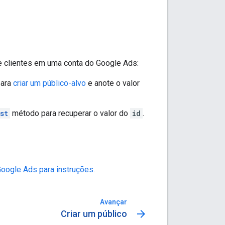
de clientes em uma conta do Google Ads:
para
criar um público-alvo
e anote o valor
st
método para recuperar o valor do
id
.
oogle Ads para instruções.
Avançar
arrow_forward
Criar um público