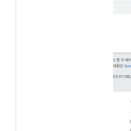
Safe
image
검색
검색 유형
사이트 검색 필터
달리 명시되지 않는 한 이 
여됩니다. 자세한 내용은
Goo
최종 업데이트: 2025-07-28(
참여
Google Developer Program
Google Developer Groups