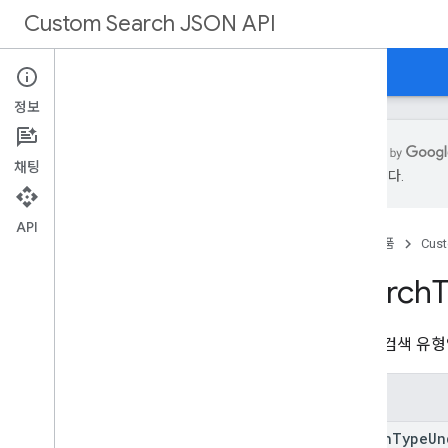
Custom Search JSON API
홈
REST 참조
정보
채팅
수 있습니다.
개요
v1
API
홈
제품
Cust
REST 리소스
CSE
Search
cse
.
siterestrict
유형
실행할 검색 유형
이미지 색상 유형
이미지 주요 색상
열거형
이미지 크기
이미지 유형
search
Type
Un