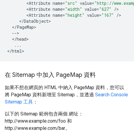
<
Attribute
name
=
"src"
value
=
"http://www.exam
<
Attribute
name
=
"width"
value
=
"627"
/
<
Attribute
name
=
"height"
value
=
"167"
/
<
/
DataObject
<
/
PageMap
--
<
/
head
...
<
/
html
>
在 Sitemap 中加入 Page
Map 資料
如果不想在網頁的 HTML 中納入 PageMap 資料，您可以
將 PageMap 資料新增至 Sitemap，並透過
Search Console
Sitemap 工具
：
以下的 Sitemap 範例包含兩個 網址：
http://www.example.com/foo 和
http://www.example.com/bar。