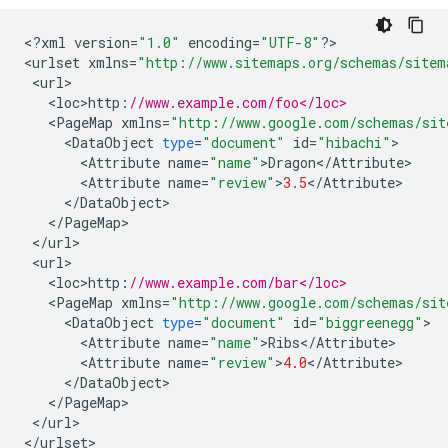
<
?
xml
version
=
"1.0"
encoding
=
"UTF-8"
?
>

<
urlset
xmlns
=
"http://www.sitemaps.org/schemas/sitem
<
url
<
loc>http
:
//www.example.com/foo</loc>
<
PageMap
xmlns
=
"http://www.google.com/schemas/sit
<
DataObject
type
=
"document"
id
=
"hibachi"
<
Attribute
name
=
"name"
>
Dragon
<
/
Attribute
<
Attribute
name
=
"review"
>
3.5
<
/
Attribute
<
/
DataObject
<
/
PageMap
<
/
url
<
url
<
loc>http
:
//www.example.com/bar</loc>
<
PageMap
xmlns
=
"http://www.google.com/schemas/sit
<
DataObject
type
=
"document"
id
=
"biggreenegg"
<
Attribute
name
=
"name"
>
Ribs
<
/
Attribute
<
Attribute
name
=
"review"
>
4.0
<
/
Attribute
<
/
DataObject
<
/
PageMap
<
/
url
>

<
/
urlset
>