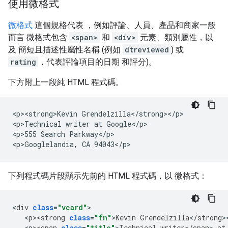
使用微格式
微格式
這個規格代表 ，例如評論、人員、產品和商家一般
而言 微格式包含
<span>
和
<div>
元素、類別屬性，以
及 簡短且描述性屬性名稱 (例如
dtreviewed
) 或
rating
，代表評論項目的日期 和評分)。
下方附上一段純 HTML 程式碼。
<p><strong>Kevin Grendelzilla</strong></p>

<p>Technical writer at Google</p>

<p>555 Search Parkway</p>

<p>Googlelandia, CA 94043</p>
下列程式碼片段顯示先前的 HTML 程式碼，以 微格式：
<
div
class
=
"vcard"
<
p><strong
class
=
"fn"
>
Kevin
Grendelzilla
<
/
strong
>
<
p><span
class
=
"title"
>
Technical
writer
<
/
span
>
at