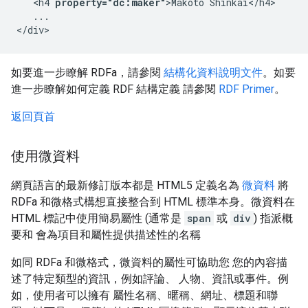
   <h4 
property="dc:maker"
>Makoto Shinkai</h4>

   ...

</div>
如要進一步瞭解 RDFa，請參閱
結構化資料說明文件
。如要
進一步瞭解如何定義 RDF 結構定義 請參閱
RDF Primer
。
返回頁首
使用微資料
網頁語言的最新修訂版本都是 HTML5 定義名為
微資料
將
RDFa 和微格式構想直接整合到 HTML 標準本身。微資料在
HTML 標記中使用簡易屬性 (通常是
span
或
div
) 指派概
要和 會為項目和屬性提供描述性的名稱
如同 RDFa 和微格式，微資料的屬性可協助您 您的內容描
述了特定類型的資訊，例如評論、 人物、資訊或事件。例
如，使用者可以擁有 屬性名稱、暱稱、網址、標題和聯