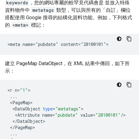
keywords
，您的網站專屬的較罕見代碼會是 並放入特殊
資料物件中
metatags
類型，可以與所有的「自訂」欄位
搭配使用 Google 搜尋的結構化資料功能。例如，下列格式
的
<meta>
標記：
<meta name="pubdate" content="20100101">
建立 PageMap DataObject，在 XML 結果中傳回，如下所
示：
<
r
n
=
"1"
...
<
PageMap
<
DataObject
type
=
"metatags"
<
Attribute
name
=
"pubdate"
value
=
"20100101"
/
<
/
DataObject
<
/
PageMap
...