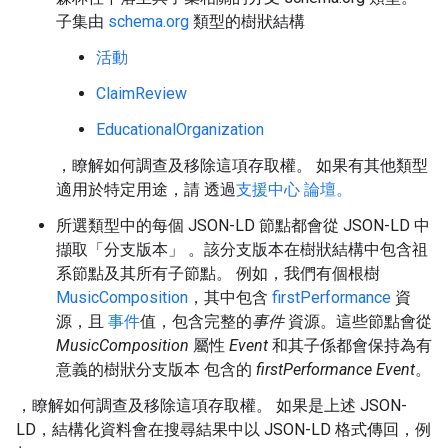
子集由
schema.org
類型的樹狀結構
活動
ClaimReview
EducationalOrganization
，瞭解如何調查及移除這項存取權。 如果有其他類型
適用於特定用途，請 透過
支援中心 論壇。
所選類型中的每個 JSON-LD 節點都會從 JSON-LD 中
擷取「分支版本」
。該分支版本在樹狀結構中包含祖
系節點及其所有子節點。 例如，我們有個根樹
MusicComposition
，其中包含
firstPerformance
資
源，且
事件
值，包含完整的
事件
資源。這些節點會從
MusicComposition
屬性
Event
和其子係都會保持為有
意義的樹狀分支版本 包含的
firstPerformance Event
。
，瞭解如何調查及移除這項存取權。 如果是上述 JSON-
LD，結構化資料會在搜尋結果中以 JSON-LD 格式傳回，例