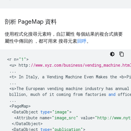
剖析 Page
Map 資料
使用程式化搜尋元素時，自訂屬性 每個結果的複合式摘要
屬性中傳回的 ，都可用來 搜尋元素
回呼
。
<
r
n
=
"1"
<
u
>
http
:
//www.xyz.com/business/vending_machine.htm
...
<
t
>
In
Italy
,
a
Vending
Machine
Even
Makes
the
<
b>P
...
<
s>The
European
vending
machine
industry
has
annual
billion
,
much
of
it
coming
from
factories
and
offic
...
<
PageMap
<
DataObject
type
=
"image"
<
Attribute
name
=
"image_src"
value
=
"http://www.nyt
<
/
DataObject
<
DataObject
type
=
"publication"