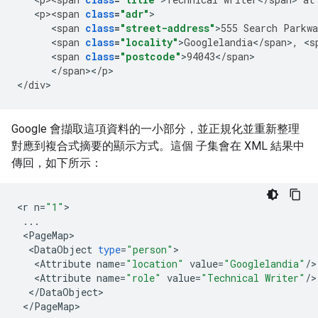
<
p><span
class
=
"adr"
<
span
class
=
"street-address"
>
555
Search
Parkwa
<
span
class
=
"locality"
>
Googlelandia
<
/
span
>
,
<
s
<
span
class
=
"postcode"
>
94043
<
/
span
<
/
span
><
/
p
>

<
/
div
>
Google 會擷取這項資料的一小部分，並正規化並重新整理
對應到複合式摘要的顯示方式。這個 子集會在 XML 結果中
傳回，如下所示：
<
r
n
=
"1"
...
<
PageMap
<
DataObject
type
=
"person"
<
Attribute
name
=
"location"
value
=
"Googlelandia"
/
<
Attribute
name
=
"role"
value
=
"Technical Writer"
/
<
/
DataObject
<
/
PageMap