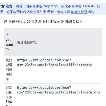
注意：
網頁日期不會加進 PageMap。 因此不會傳回 JSON API 結
果，也不能用於程式化搜尋引擎 元素，也無法與
依屬性篩選
功能。
以下範例說明如何透過下列運算子使用網頁日期：
If
you
傳送這個網址...
want
to...
https:
/
/
www
.
google
.
com
/
cse?
按日
cx=12345:example&q=oil+spill
&sort=date
期遞
減排
序結
果
https:
/
/
www
.
google
.
com
/
cse?
對新
cx=12345:example&q=oil+spill
&sort=date:d:s
日期
有強
烈偏