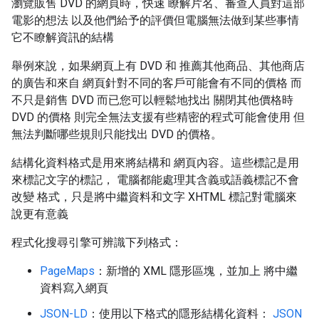
瀏覽販售 DVD 的網頁時，快速 瞭解片名、審查人員對這部
電影的想法 以及他們給予的評價但電腦無法做到某些事情
它不瞭解資訊的結構
舉例來說，如果網頁上有 DVD 和 推薦其他商品、其他商店
的廣告和來自 網頁針對不同的客戶可能會有不同的價格 而
不只是銷售 DVD 而已您可以輕鬆地找出 關閉其他價格時
DVD 的價格 則完全無法支援有些精密的程式可能會使用 但
無法判斷哪些規則只能找出 DVD 的價格。
結構化資料格式是用來將結構和 網頁內容。這些標記是用
來標記文字的標記， 電腦都能處理其含義或語義標記不會
改變 格式，只是將中繼資料和文字 XHTML 標記對電腦來
說更有意義
程式化搜尋引擎可辨識下列格式：
PageMaps
：新增的 XML 隱形區塊，並加上 將中繼
資料寫入網頁
JSON-LD
：使用以下格式的隱形結構化資料：
JSON