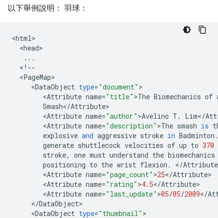
以下舉例說明： 羽球：
<
html
<
head
...
<
!
--
<
PageMap
<
DataObject
type
=
"document"
<
Attribute
name
=
"title"
>
The
Biomechanics
of
Smash
<
/
Attribute
<
Attribute
name
=
"author"
>
Avelino
T
.
Lim
<
/
Att
<
Attribute
name
=
"description"
>
The
smash
is
t
explosive
and
aggressive
stroke
in
Badminton
generate
shuttlecock
velocities
of
up
to
370
stroke
,
one
must
understand
the
biomechanics
positioning
to
the
wrist
flexion
.
<
/
Attribute
<
Attribute
name
=
"page_count"
>
25
<
/
Attribute
<
Attribute
name
=
"rating"
>
4.5
<
/
Attribute
<
Attribute
name
=
"last_update"
>
05
/
05
/
2009
<
/
At
<
/
DataObject
<
DataObject
type
=
"thumbnail"