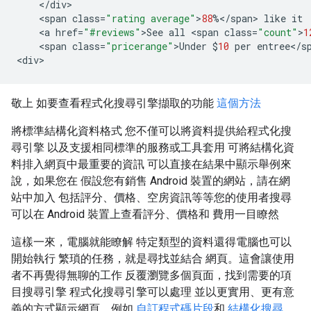
<
/
div
<
span
class
=
"rating average"
>
88
%</
span
>
like
it
<
a
href
=
"#reviews"
>
See
all
<
span
class
=
"count"
>
1
<
span
class
=
"pricerange"
>
Under
$
10
per
entree
<
/
s
<
div
>
敬上 如要查看程式化搜尋引擎擷取的功能
這個方法
將標準結構化資料格式 您不僅可以將資料提供給程式化搜
尋引擎 以及支援相同標準的服務或工具套用 可將結構化資
料排入網頁中最重要的資訊 可以直接在結果中顯示舉例來
說，如果您在 假設您有銷售 Android 裝置的網站，請在網
站中加入 包括評分、價格、空房資訊等等您的使用者搜尋
可以在 Android 裝置上查看評分、價格和 費用一目瞭然
這樣一來，電腦就能瞭解 特定類型的資料還得電腦也可以
開始執行 繁瑣的任務，就是尋找並結合 網頁。這會讓使用
者不再覺得無聊的工作 反覆瀏覽多個頁面，找到需要的項
目搜尋引擎 程式化搜尋引擎可以處理 並以更實用、更有意
義的方式顯示網頁，例如
自訂程式碼片段
和
結構化搜尋
。