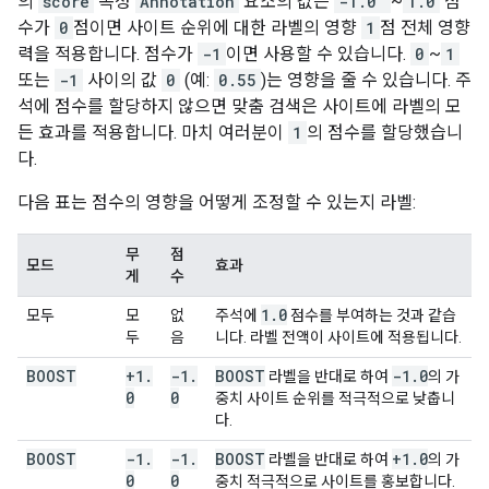
의
score
속성
Annotation
요소의 값은
-1.0
~
1.0
점
수가
0
점이면 사이트 순위에 대한 라벨의 영향
1
점 전체 영향
력을 적용합니다. 점수가
-1
이면 사용할 수 있습니다.
0
~
1
또는
-1
사이의 값
0
(예:
0.55
)는 영향을 줄 수 있습니다. 주
석에 점수를 할당하지 않으면 맞춤 검색은 사이트에 라벨의 모
든 효과를 적용합니다. 마치 여러분이
1
의 점수를 할당했습니
다.
다음 표는 점수의 영향을 어떻게 조정할 수 있는지 라벨:
무
점
모드
효과
게
수
1
.
0
모두
모
없
주석에
점수를 부여하는 것과 같습
두
음
니다. 라벨 전액이 사이트에 적용됩니다.
BOOST
+1
.
-1
.
BOOST
-1
.
0
라벨을 반대로 하여
의 가
0
0
중치 사이트 순위를 적극적으로 낮춥니
다.
BOOST
-1
.
-1
.
BOOST
+1
.
0
라벨을 반대로 하여
의 가
0
0
중치 적극적으로 사이트를 홍보합니다.