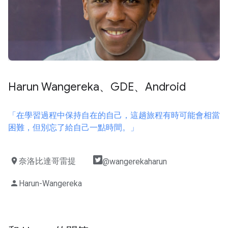
Harun Wangereka、GDE、Android
「在學習過程中保持自在的自己，這趟旅程有時可能會相當
困難，但別忘了給自己一點時間。」
location_on
奈洛比達哥雷提
@wangerekaharun
person
Harun-Wangereka