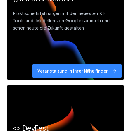
Praktische Erfahrungen mit den neuesten KI-
Tools und ‑Modellen von Google sammeln und
schon heute die Zukunft gestalten
Veranstaltung in Ihrer Nähe finden
arrow_forward
<> DevFest