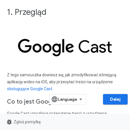
1. Przegląd
Z tego samouczka dowiesz się, jak zmodyfikować istniejącą
aplikację wideo na iOS, aby przesyłać treści na urządzenie
obsługujące Google Cast
.
Dalej
Co to jest Google Cast?
Google Cast umożliwia przesyłanie treści z urządzenia
mobilnego na telewizor. Użytkownicy mogą wtedy używać
bug_report
Zgłoś pomyłkę
urządzenia mobilnego jako pilota do odtwarzania multimediów