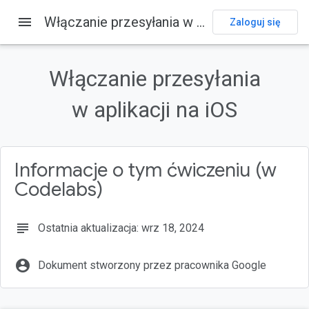
menu
Włączanie przesyłania w aplikacji na iOS
Strona główna
Usługi
Cast
Codelabs
Zaloguj się
Na tej stronie
1. Przegląd
Włączanie przesyłania
Co to jest Google Cast?
w aplikacji na iOS
Co będziemy tworzyć?
Czego się nauczysz
Czego potrzebujesz
Informacje o tym ćwiczeniu (w
Codelabs)
subject
Ostatnia aktualizacja: wrz 18, 2024
account_circle
Dokument stworzony przez pracownika Google