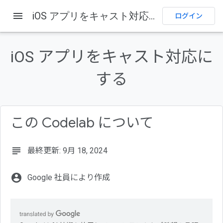
menu
iOS アプリをキャスト対応にする
ホーム
プロダクト
Cast
Codelab
ログイン
このページの内容
1. 概要
iOS アプリをキャスト対応に
Google Cast とは
する
達成目標
学習内容
必要なもの
この Codelab について
subject
最終更新: 9月 18, 2024
account_circle
Google 社員により作成