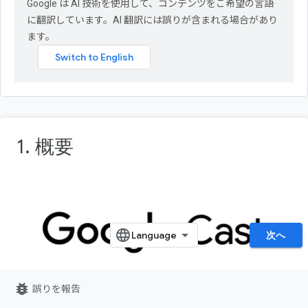
Google は AI 技術を使用して、コンテンツをご希望の言語
に翻訳しています。AI 翻訳には誤りが含まれる場合があり
ます。
1. 概要
次へ
bug_report
誤りを報告
この Codelab では、既存の iOS 動画アプリを変更して、
Google