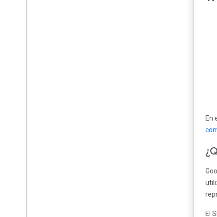
Un receptor de transmisión
básico
Transmite contenido
&quot;básico&quot; de
video
Realiza la integración con
una API externa
Optimiza tu app para
En 
pantallas inteligentes
com
Implementa la exploración
de contenido multimedia en
¿Q
pantallas inteligentes
Goo
Depura apps receptoras
uti
rep
Felicitaciones
El 