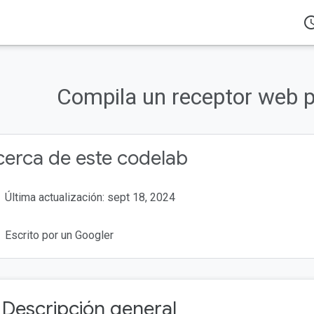
access_
Productos
Cast
Codelabs
Compila un receptor web p
eneral
Cast?
mos?
erca de este codelab
Última actualización: sept 18, 2024
Escrito por un Googler
. Descripción general