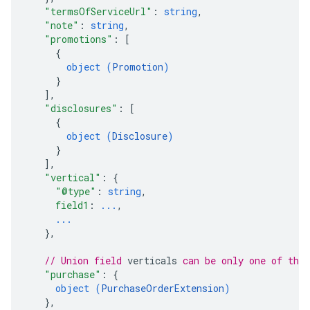
"termsOfServiceUrl"
: 
string
,
"note"
: 
string
,
"promotions"
: 
[
{
object (
Promotion
)
}
]
,
"disclosures"
: 
[
{
object (
Disclosure
)
}
]
,
"vertical"
: 
{
"@type"
: 
string
,
field1
: 
...
,
...
}
,
// Union field 
verticals
 can be only one of the
"purchase"
: 
{
object (
PurchaseOrderExtension
)
}
,