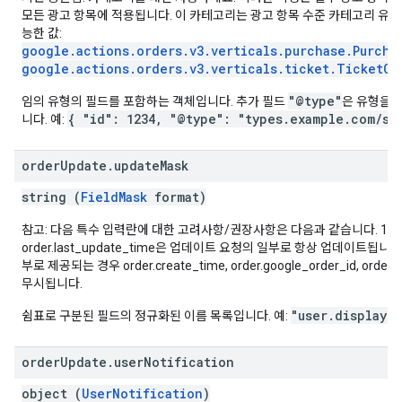
모든 광고 항목에 적용됩니다. 이 카테고리는 광고 항목 수준 카테고리 유형
능한 값:
google.actions.orders.v3.verticals.purchase.Purcha
google.actions.orders.v3.verticals.ticket.TicketOr
"@type"
임의 유형의 필드를 포함하는 객체입니다. 추가 필드
은 유형을 
{ "id": 1234, "@type": "types.example.com/st
니다. 예:
order
Update
.
update
Mask
string (
FieldMask
format)
참고: 다음 특수 입력란에 대한 고려사항/권장사항은 다음과 같습니다. 1.
order.last_update_time은 업데이트 요청의 일부로 항상 업데이트됩니다. 
부로 제공되는 경우 order.create_time, order.google_order_id, order.
무시됩니다.
"user.displayN
쉼표로 구분된 필드의 정규화된 이름 목록입니다. 예:
order
Update
.
user
Notification
object (
UserNotification
)