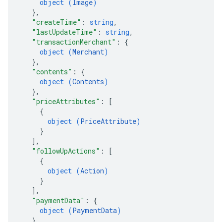
object (
Image
)
}
,
"createTime"
: 
string
,
"lastUpdateTime"
: 
string
,
"transactionMerchant"
: 
{
object (
Merchant
)
}
,
"contents"
: 
{
object (
Contents
)
}
,
"priceAttributes"
: 
[
{
object (
PriceAttribute
)
}
]
,
"followUpActions"
: 
[
{
object (
Action
)
}
]
,
"paymentData"
: 
{
object (
PaymentData
)
}
,