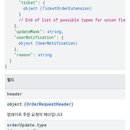
"ticket"
: 
{
object (
TicketOrderExtension
)
}
// End of list of possible types for union field
}
,
"updateMask"
: 
string
,
"userNotification"
: 
{
object (
UserNotification
)
}
,
"reason"
: 
string
}
}
필드
header
object (
OrderRequestHeader
)
업데이트 주문 요청의 헤더입니다.
order
Update
.
type