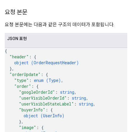
요청 본문
요청 본문에는 다음과 같은 구조의 데이터가 포함됩니다.
JSON 표현
{
"header"
: 
{
object (
OrderRequestHeader
)
}
,
"orderUpdate"
: 
{
"type"
: 
enum (
Type
)
,
"order"
: 
{
"googleOrderId"
: 
string
,
"userVisibleOrderId"
: 
string
,
"userVisibleStateLabel"
: 
string
,
"buyerInfo"
: 
{
object (
UserInfo
)
}
,
"image"
: 
{