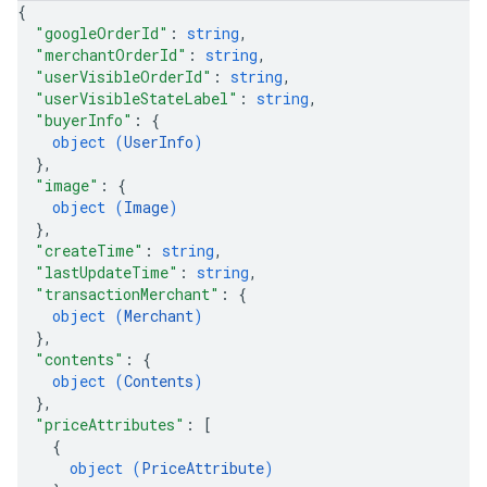
{
"googleOrderId"
: 
string
,
"merchantOrderId"
: 
string
,
"userVisibleOrderId"
: 
string
,
"userVisibleStateLabel"
: 
string
,
"buyerInfo"
: 
{
object (
UserInfo
)
}
,
"image"
: 
{
object (
Image
)
}
,
"createTime"
: 
string
,
"lastUpdateTime"
: 
string
,
"transactionMerchant"
: 
{
object (
Merchant
)
}
,
"contents"
: 
{
object (
Contents
)
}
,
"priceAttributes"
: 
[
{
object (
PriceAttribute
)