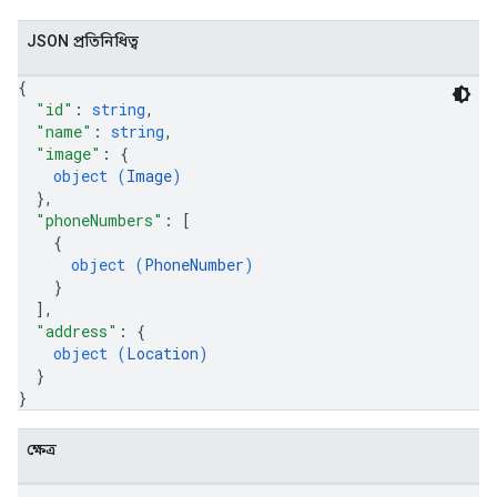
JSON প্রতিনিধিত্ব
{
"id"
: 
string
,
"name"
: 
string
,
"image"
: 
{
object (
Image
)
}
,
"phoneNumbers"
: 
[
{
object (
PhoneNumber
)
}
]
,
"address"
: 
{
object (
Location
)
}
}
ক্ষেত্র