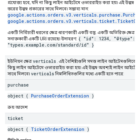
প্রযোজ্য হবে, যদি না কিছু লাইন আইটেমে ওভাররাইড করা হয়৷ এই উল্লম্ব
স্তরের উল্লম্ব প্রকারের সাথে মিলবে৷ সম্ভাব্য মান:
google.actions.orders.v3.verticals.purchase.Purcha
google.actions.orders.v3.verticals.ticket.TicketOr
"
একটি নির্বিচারী ধরনের ক্ষেত্র ধারণকারী একটি বস্তু. একটি অতিরিক্ত ক্ষেত্র
{ "id": 1234, "@type":
সনাক্তকারী একটি URI রয়েছে৷ উদাহরণ:
"types.example.com/standard/id" }
verticals
ইউনিয়ন ক্ষেত্র
. এই বৈশিষ্ট্যগুলি সমস্ত লাইন আইটেমগুলিতে প্
কিছু লাইন আইটেমে ওভাররাইড করা হয়৷ এই উল্লম্ব অবশ্যই লাইন আইটেম স্তর
verticals
সাথে মিলবে৷
নিম্নলিখিতগুলির মধ্যে একটি হতে পারে:
purchase
object (
PurchaseOrderExtension
)
ক্রয় আদেশ
ticket
object (
TicketOrderExtension
)