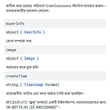
বাতিল করা হয়েছে: পরিবর্তে OrderExtensions স্ট্যাটাস ব্যবহার করুন। এই
ব্যবহারকারীর দৃশ্যমান লেবেল।
buyer
Info
object (
UserInfo
)
ক্রেতা সম্পর্কে তথ্য.
image
object (
Image
)
অর্ডারের সাথে যুক্ত ছবি।
create
Time
string (
Timestamp
format)
প্রয়োজনীয়: তারিখ এবং সময় অর্ডার তৈরি করা হয়েছিল।
RFC3339 UTC "জুলু" ফর্ম্যাটে একটি টাইমস্ট্যাম্প, ন্যানোসেকেন্ডের জন্য
10-02T15:01:23.045123456Z"
।