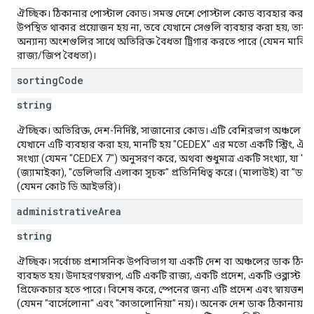
ঐচ্ছিক। ঠিকানার পোস্টাল কোড। সমস্ত দেশে পোস্টাল কোড ব্যবহার করা হয
উপস্থিত থাকার প্রয়োজন হয় না, তবে যেখানে সেগুলি ব্যবহার করা হয়, তারা
অন্যান্য অংশগুলির সাথে অতিরিক্ত বৈধতা ট্রিগার করতে পারে (যেমন মার্কিন যুক্
রাজ্য/জিপ বৈধতা)।
sorting
Code
string
ঐচ্ছিক। অতিরিক্ত, দেশ-নির্দিষ্ট, সাজানোর কোড। এটি বেশিরভাগ অঞ্চলে ব্য
যেখানে এটি ব্যবহার করা হয়, মানটি হয় "CEDEX" এর মতো একটি স্ট্রিং, ঐ
সংখ্যা (যেমন "CEDEX 7") অনুসরণ করে, অথবা শুধুমাত্র একটি সংখ্যা, যা "স
(জ্যামাইকা), "ডেলিভারি এলাকা সূচক" প্রতিনিধিত্ব করে। (মালাউই) বা "ডা
(যেমন কোট ডি আইভরি)।
administrative
Area
string
ঐচ্ছিক। সর্বোচ্চ প্রশাসনিক উপবিভাগ যা একটি দেশ বা অঞ্চলের ডাক ঠিকা
ব্যবহৃত হয়। উদাহরণস্বরূপ, এটি একটি রাজ্য, একটি প্রদেশ, একটি ওব্লাস্ট ব
প্রিফেকচার হতে পারে। বিশেষ করে, স্পেনের জন্য এটি প্রদেশ এবং স্বায়ত্তশাসিত
(যেমন "বার্সেলোনা" এবং "কাতালোনিয়া" নয়)। অনেক দেশ ডাক ঠিকানায় প