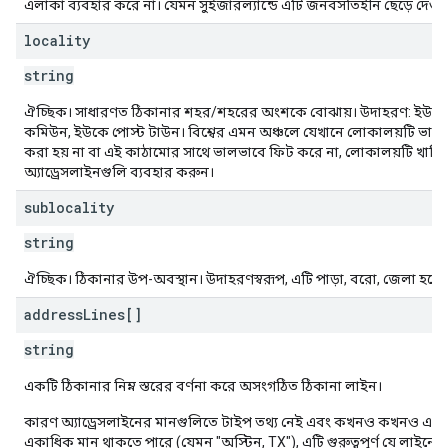
এলাকা ব্যবহার করে না। যেমন সুইজারল্যান্ডে এটি জনবসতিহীন ছেড়ে দেওয
locality
string
ঐচ্ছিক। সাধারণত ঠিকানার শহর/শহরের অংশকে বোঝায়। উদাহরণ: ইউএস
কমিউন, ইউকে পোস্ট টাউন। বিশ্বের এমন অঞ্চলে যেখানে লোকালয়টি ভালভা
করা হয় না বা এই কাঠামোর সাথে ভালভাবে ফিট করে না, লোকালয়টি খালি 
অ্যাড্রেসলাইনগুলি ব্যবহার করুন।
sublocality
string
ঐচ্ছিক। ঠিকানার উপ-অবস্থান। উদাহরণস্বরূপ, এটি পাড়া, বরো, জেলা হতে 
address
Lines[]
string
একটি ঠিকানার নিম্ন স্তরের বর্ণনা করে অসংগঠিত ঠিকানা লাইন।
কারণ অ্যাড্রেসলাইনের মানগুলিতে টাইপ তথ্য নেই এবং কখনও কখনও একটি 
একাধিক মান থাকতে পারে (যেমন "অস্টিন, TX"), এটি গুরুত্বপূর্ণ যে লাইনের ক