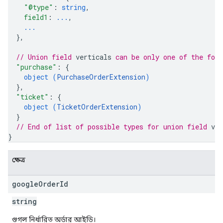
"@type"
: 
string
,
field1
: 
...
,
...
}
,
// Union field 
verticals
 can be only one of the fol
"purchase"
: 
{
object (
PurchaseOrderExtension
)
}
,
"ticket"
: 
{
object (
TicketOrderExtension
)
}
// End of list of possible types for union field 
ver
}
ক্ষেত্র
google
Order
Id
string
গুগল নির্ধারিত অর্ডার আইডি।