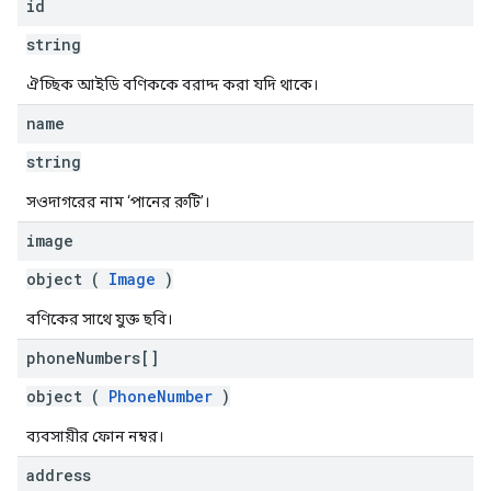
id
string
ঐচ্ছিক আইডি বণিককে বরাদ্দ করা যদি থাকে।
name
string
সওদাগরের নাম ‘পানের রুটি’।
image
object (
Image
)
বণিকের সাথে যুক্ত ছবি।
phone
Numbers[]
object (
PhoneNumber
)
ব্যবসায়ীর ফোন নম্বর।
address