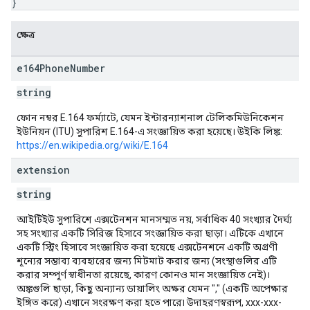
}
ক্ষেত্র
e164Phone
Number
string
ফোন নম্বর E.164 ফর্ম্যাটে, যেমন ইন্টারন্যাশনাল টেলিকমিউনিকেশন
ইউনিয়ন (ITU) সুপারিশ E.164-এ সংজ্ঞায়িত করা হয়েছে। উইকি লিঙ্ক:
https://en.wikipedia.org/wiki/E.164
extension
string
আইটিইউ সুপারিশে এক্সটেনশন মানসম্মত নয়, সর্বাধিক 40 সংখ্যার দৈর্ঘ্য
সহ সংখ্যার একটি সিরিজ হিসাবে সংজ্ঞায়িত করা ছাড়া। এটিকে এখানে
একটি স্ট্রিং হিসাবে সংজ্ঞায়িত করা হয়েছে এক্সটেনশনে একটি অগ্রণী
শূন্যের সম্ভাব্য ব্যবহারের জন্য মিটমাট করার জন্য (সংস্থাগুলির এটি
করার সম্পূর্ণ স্বাধীনতা রয়েছে, কারণ কোনও মান সংজ্ঞায়িত নেই)।
অঙ্কগুলি ছাড়া, কিছু অন্যান্য ডায়ালিং অক্ষর যেমন "," (একটি অপেক্ষার
ইঙ্গিত করে) এখানে সংরক্ষণ করা হতে পারে৷ উদাহরণস্বরূপ, xxx-xxx-