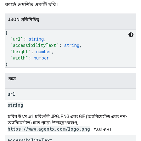
কার্ডে প্রদর্শিত একটি ছবি।
JSON প্রতিনিধিত্ব
{
"url"
: 
string
,
"accessibilityText"
: 
string
,
"height"
: 
number
,
"width"
: 
number
}
ক্ষেত্র
url
string
ছবির উৎস url. ছবিগুলি JPG, PNG এবং GIF (অ্যানিমেটেড এবং নন-
অ্যানিমেটেড) হতে পারে। উদাহরণস্বরূপ,
https://www.agentx.com/logo.png
। প্রয়োজন।
accessibility
Text