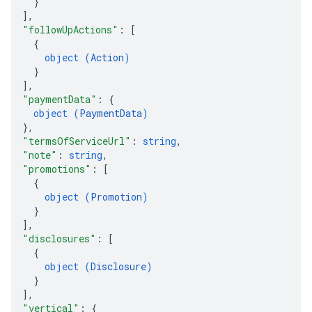
}
]
,
"followUpActions"
: 
[
{
object (
Action
)
}
]
,
"paymentData"
: 
{
object (
PaymentData
)
}
,
"termsOfServiceUrl"
: 
string
,
"note"
: 
string
,
"promotions"
: 
[
{
object (
Promotion
)
}
]
,
"disclosures"
: 
[
{
object (
Disclosure
)
}
]
,
"vertical"
: 
{