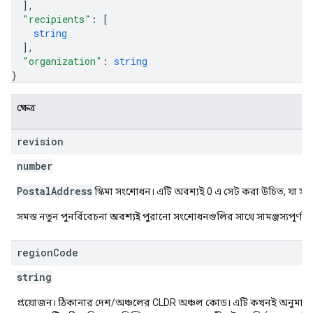
]
,
"recipients"
: 
[
string
]
,
"organization"
: 
string
}
ক্ষেত্র
revision
number
PostalAddress
স্কিমা সংশোধন। এটি অবশ্যই 0 এ সেট করা উচিত, যা সর
সমস্ত নতুন পুনর্বিবেচনা
অবশ্যই
পুরানো সংশোধনগুলির সাথে সামঞ্জস্যপূর্ণ হ
region
Code
string
প্রয়োজন। ঠিকানার দেশ/অঞ্চলের CLDR অঞ্চল কোড। এটি কখনই অনুমান ক