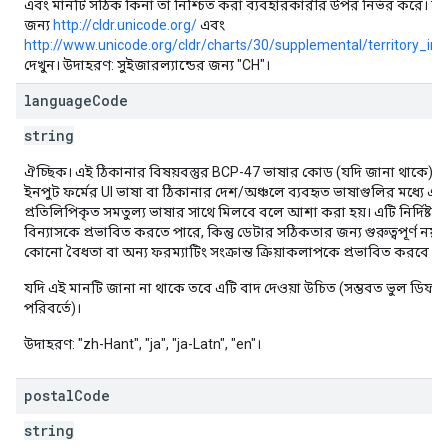
এবং মানটি সঠিক কিনা তা নিশ্চিত করা ব্যবহারকারীর উপর নির্ভর করে। বি
জন্য
http://cldr.unicode.org/
এবং
http://www.unicode.org/cldr/charts/30/supplemental/territory_inf
দেখুন। উদাহরণ: সুইজারল্যান্ডের জন্য "CH"।
language
Code
string
ঐচ্ছিক। এই ঠিকানার বিষয়বস্তুর BCP-47 ভাষার কোড (যদি জানা থাকে)। এট
ইনপুট ফর্মের UI ভাষা বা ঠিকানার দেশ/অঞ্চলে ব্যবহৃত ভাষাগুলির মধ্যে এ
প্রতিলিপিকৃত সমতুল্য ভাষার সাথে মিলবে বলে আশা করা হয়। এটি নির্দিষ্ট ক
বিন্যাসকে প্রভাবিত করতে পারে, কিন্তু ডেটার সঠিকতার জন্য গুরুত্বপূর্ণ ন
কোনো বৈধতা বা অন্য ফরম্যাটিং সংক্রান্ত ক্রিয়াকলাপকে প্রভাবিত করবে না
যদি এই মানটি জানা না থাকে তবে এটি বাদ দেওয়া উচিত (সম্ভবত ভুল ডিফল্ট ন
পরিবর্তে)।
উদাহরণ: "zh-Hant", "ja", "ja-Latn", "en"।
postal
Code
string