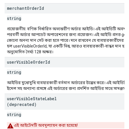
merchant
Order
Id
string
প্রয়োজনীয়: বণিক নির্ধারিত অভ্যন্তরীণ অর্ডার আইডি। এই আইডিটি অবশ্য
পরবর্তী অর্ডার আপডেট অপারেশনের জন্য প্রয়োজন। এই আইডি প্রদত্ত goog
কোনো অনন্য মান সেট করা হতে পারে। মনে রাখবেন যে ব্যবহারকারীদের ক
হল userVisibleOrderId, যা একটি ভিন্ন, আরও ব্যবহারকারী-বান্ধব মান হতে 
অনুমোদিত দৈর্ঘ্য 128 অক্ষর।
user
Visible
Order
Id
string
আইডির মুখোমুখি ব্যবহারকারী বর্তমান অর্ডারের উল্লেখ করে। এই আইডিটি 
ইমেল সহ অন্যান্য প্রসঙ্গে এই অর্ডারের জন্য প্রদর্শিত আইডির সাথে সামঞ্জস্যপ
user
Visible
State
Label
(deprecated)
string
এই আইটেমটি অবমূল্যায়ন করা হয়েছে!