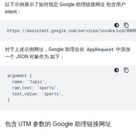
以下示例展示了如何指定 Google 助理链接网址 包含用户
intent：
对于上述示例网址，Google 助理会在
AppRequest
中添加
一个 JSON 对象作为 如下：
argume
nt
{
na
me
:
'
t
opic'
,
raw_
te
x
t
:
'spor
ts
'
,
te
x
t
_value
:
'spor
ts
'
,
}
包含 UTM 参数的 Google 助理链接网址