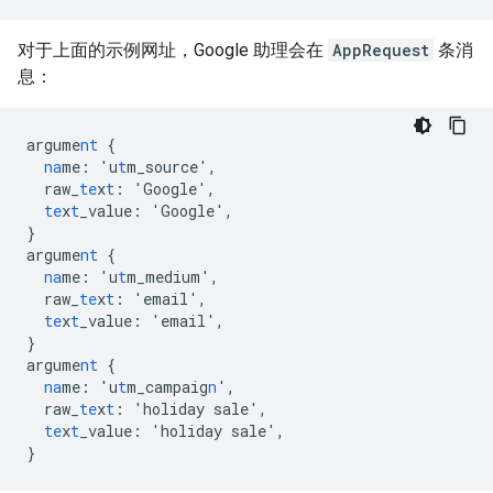
对于上面的示例网址，Google 助理会在
AppRequest
条消
息：
argume
nt
{
na
me
:
'u
t
m_source'
,
raw_
te
x
t
:
'Google'
,
te
x
t
_value
:
'Google'
,
}
argume
nt
{
na
me
:
'u
t
m_medium'
,
raw_
te
x
t
:
'email'
,
te
x
t
_value
:
'email'
,
}
argume
nt
{
na
me
:
'u
t
m_campaig
n
'
,
raw_
te
x
t
:
'holiday
sale'
,
te
x
t
_value
:
'holiday
sale'
,
}