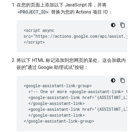
在您的页面上添加以下 JavaScript 库，并将
<PROJECT_ID>
替换为您的 Actions 项目 ID：
<script async

src="https://actions.google.com/api/assist.js
将以下 HTML 标记添加到您网页的某处。这会加载内
嵌的“通过 Google 助理试试”按钮：
<google-assistant-link-group>

  <!-- One or more <google-assistant-link> tag
  <google-assistant-link href="{ASSISTANT_LINK
  </google-assistant-link>

  <google-assistant-link href="{ASSISTANT_LINK
  </google-assistant-link>
