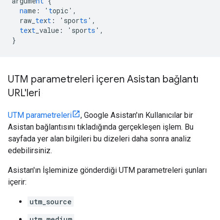
argume
nt
{
na
me
:
'
t
opic'
,
raw_
te
x
t
:
'spor
ts
'
,
te
x
t
_value
:
'spor
ts
'
,
}
UTM parametreleri içeren Asistan bağlantı
URL'leri
UTM parametreleri
, Google Asistan'ın Kullanıcılar bir
Asistan bağlantısını tıkladığında gerçekleşen işlem. Bu
sayfada yer alan bilgileri bu dizeleri daha sonra analiz
edebilirsiniz.
Asistan'ın İşleminize gönderdiği UTM parametreleri şunları
içerir:
utm_source
utm_medium