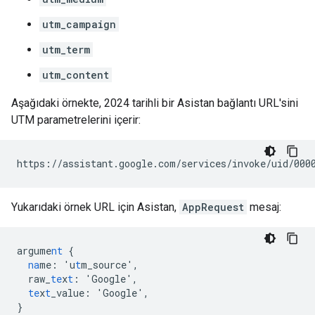
utm_campaign
utm_term
utm_content
Aşağıdaki örnekte, 2024 tarihli bir Asistan bağlantı URL'sini
UTM parametrelerini içerir:
Yukarıdaki örnek URL için Asistan,
AppRequest
mesaj:
argume
nt
{
na
me
:
'u
t
m_source'
,
raw_
te
x
t
:
'Google'
,
te
x
t
_value
:
'Google'
,
}