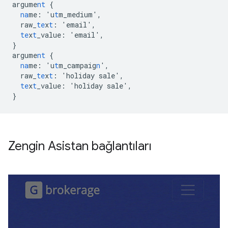
argume
nt
{
na
me
:
'u
t
m_medium'
,
raw_
te
x
t
:
'email'
,
te
x
t
_value
:
'email'
,
}
argume
nt
{
na
me
:
'u
t
m_campaig
n
'
,
raw_
te
x
t
:
'holiday
sale'
,
te
x
t
_value
:
'holiday
sale'
,
}
Zengin Asistan bağlantıları