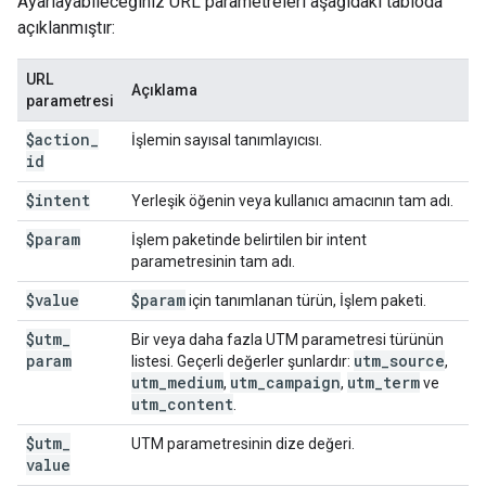
Ayarlayabileceğiniz URL parametreleri aşağıdaki tabloda
açıklanmıştır:
URL
Açıklama
parametresi
$action
_
İşlemin sayısal tanımlayıcısı.
id
$intent
Yerleşik öğenin veya kullanıcı amacının tam adı.
$param
İşlem paketinde belirtilen bir intent
parametresinin tam adı.
$value
$param
için tanımlanan türün, İşlem paketi.
$utm
_
Bir veya daha fazla UTM parametresi türünün
param
utm
_
source
listesi. Geçerli değerler şunlardır:
,
utm
_
medium
utm
_
campaign
utm
_
term
,
,
ve
utm
_
content
.
$utm
_
UTM parametresinin dize değeri.
value